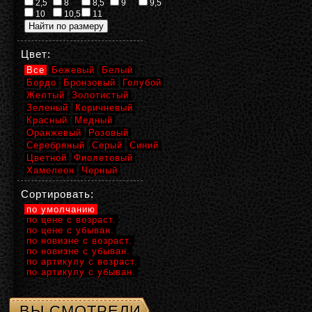
2,5
8
8,5
9
9,5
10
10,5
11
Цвет:
Все
Бежевый
Белый
Бордо
Бронзовый
Голубой
Желтый
Золотистый
Зеленый
Коричневый
Красный
Медный
Оранжевый
Розовый
Серебряный
Серый
Синий
Цветной
Фиолетовый
Хамелеон
Черный
Сортировать:
по умолчанию
по цене с возраст.
по цене с убыван.
по новизне с возраст.
по новизне с убыван.
по артикулу с возраст.
по артикулу с убыван.
ВЫ СМОТРЕЛИ