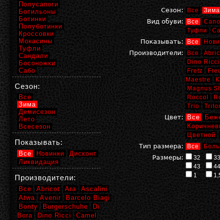
Полусапоги
Сезон:
Все
Зима
Ботильоны
Ботинки
Вид обуви:
Все
Сапо
Полуботинки
Туфли
С
Кроссовки
Мокасины
Показывать:
Все
Нови
Туфли
Производители:
Все
Abric
Сандали
Dino Ricci
Босоножки
Сабо
Fretz
Fre
Maestre
K
Сезон:
Magnus S
Все
Roccol
R
Зима
Trio
Trito
Демисезон
Цвет:
Все
Беж
Лето
Коричнев
Всесезон
Цветной
Показывать:
Тип размера:
Все
Боль
Все
Новинки
Дисконт
Размеры:
32
3
Ликвидация
43
4
1
1,
Производители:
Все
Abricot
Ara
Ascalini
Atwa
Avenir
Barcelo Biagi
Bonty
Burgerschuhe
Di
Bora
Dino Ricci
Camel