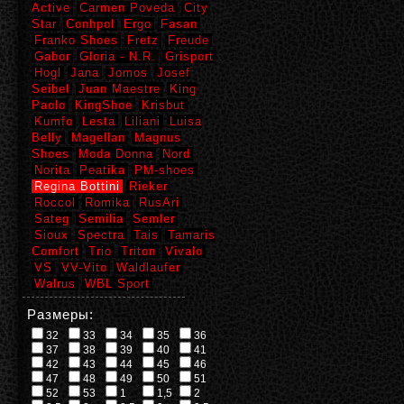
Active
Carmen Poveda
City
Star
Conhpol
Ergo
Fasan
Franko Shoes
Fretz
Freude
Gabor
Gloria - N.R.
Grisport
Hogl
Jana
Jomos
Josef
Seibel
Juan Maestre
King
Paolo
KingShoe
Krisbut
Kumfo
Lesta
Liliani
Luisa
Belly
Magellan
Magnus
Shoes
Moda Donna
Nord
Norita
Peatika
PM-shoes
Regina Bottini
Rieker
Roccol
Romika
RusAri
Sateg
Semilia
Semler
Sioux
Spectra
Tais
Tamaris
Comfort
Trio
Triton
Vivalo
VS
VV-Vito
Waldlaufer
Walrus
WBL Sport
Размеры:
32
33
34
35
36
37
38
39
40
41
42
43
44
45
46
47
48
49
50
51
52
53
1
1,5
2