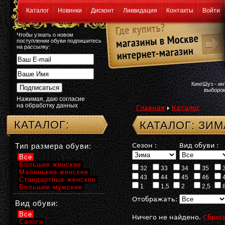
Каталог
Новинки
Дисконт
Ликвидация
Контакты
Войти
Чтобы узнать о новом
поступлении обуви подпишитесь
на рассылку:
КингШуз - и
выбором
Нажимая, даю согласие
на обработку данных
Главная
Каталог
КАТАЛОГ:
КАТАЛОГ: ЗИМ
Тип размера обуви:
Сезон :
Вид обуви :
Все
Большие женские
32
33
34
35
Маленькие женские
43
44
45
46
Стандартные женские
1
1,5
2
2,5
Большие мужские
Отображать:
Вид обуви:
Все
Ничего не найдено.
Сброс
Сапоги