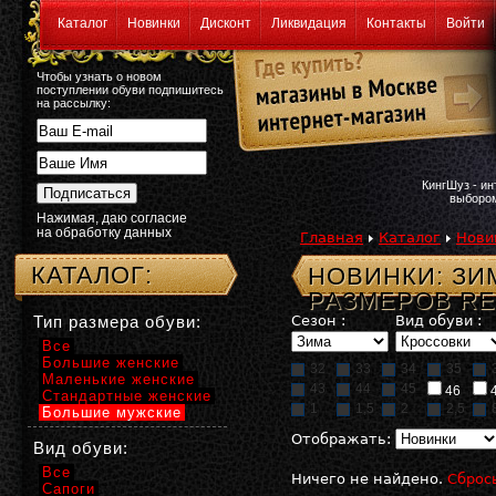
Каталог
Новинки
Дисконт
Ликвидация
Контакты
Войти
Чтобы узнать о новом
поступлении обуви подпишитесь
на рассылку:
КингШуз - и
выбором
Нажимая, даю согласие
на обработку данных
Главная
Каталог
Нови
КАТАЛОГ:
НОВИНКИ: З
РАЗМЕРОВ RE
Тип размера обуви:
Сезон :
Вид обуви :
Все
Большие женские
32
33
34
35
Маленькие женские
43
44
45
46
Стандартные женские
1
1,5
2
2,5
Большие мужские
Отображать:
Вид обуви:
Все
Ничего не найдено.
Сброс
Сапоги