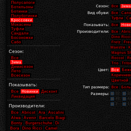
Полусапоги
Сезон:
Все
Зима
Ботильоны
Ботинки
Вид обуви:
Все
Сапо
Полуботинки
Туфли
С
Кроссовки
Мокасины
Показывать:
Все
Нови
Туфли
Производители:
Все
Abric
Сандали
Dino Ricci
Босоножки
Сабо
Fretz
Fre
Maestre
K
Сезон:
Magnus S
Все
Roccol
R
Зима
Trio
Trito
Демисезон
Цвет:
Все
Беж
Лето
Коричнев
Всесезон
Цветной
Показывать:
Тип размера:
Все
Боль
Все
Новинки
Дисконт
32
3
Размеры:
Ликвидация
43
4
1
1,
Производители:
Все
Abricot
Ara
Ascalini
Atwa
Avenir
Barcelo Biagi
Bonty
Burgerschuhe
Di
Bora
Dino Ricci
Camel