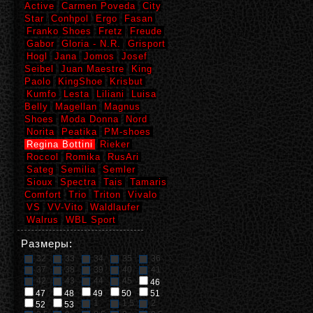
Active
Carmen Poveda
City
Star
Conhpol
Ergo
Fasan
Franko Shoes
Fretz
Freude
Gabor
Gloria - N.R.
Grisport
Hogl
Jana
Jomos
Josef
Seibel
Juan Maestre
King
Paolo
KingShoe
Krisbut
Kumfo
Lesta
Liliani
Luisa
Belly
Magellan
Magnus
Shoes
Moda Donna
Nord
Norita
Peatika
PM-shoes
Regina Bottini
Rieker
Roccol
Romika
RusAri
Sateg
Semilia
Semler
Sioux
Spectra
Tais
Tamaris
Comfort
Trio
Triton
Vivalo
VS
VV-Vito
Waldlaufer
Walrus
WBL Sport
Размеры:
32
33
34
35
36
37
38
39
40
41
42
43
44
45
46
47
48
49
50
51
1
1,5
2
52
53