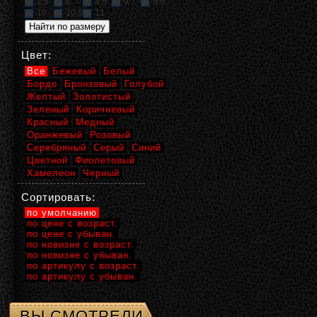
2,5
8
8,5
9
9,5
10
10,5
11
Цвет:
Все
Бежевый
Белый
Бордо
Бронзовый
Голубой
Желтый
Золотистый
Зеленый
Коричневый
Красный
Медный
Оранжевый
Розовый
Серебряный
Серый
Синий
Цветной
Фиолетовый
Хамелеон
Черный
Сортировать:
по умолчанию
по цене с возраст.
по цене с убыван.
по новизне с возраст.
по новизне с убыван.
по артикулу с возраст.
по артикулу с убыван.
ВЫ СМОТРЕЛИ