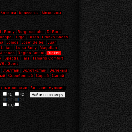
уботинки
Кроссовки
Мокасины
i
Bonty
Burgerschuhe
Di Bora
onhpol
Ergo
Fasan
Franko Shoes
na
Jomos
Josef Seibel
Juan
Liliani
Luisa Belly
Magellan
M-shoes
Regina Bottini
Rieker
x
Spectra
Tais
Tamaris Comfort
WBL Sport
й
Желтый
Золотистый
Зеленый
вый
Серебряный
Серый
Синий
тные женские
Большие мужские
41
42
52
53
10,5
11