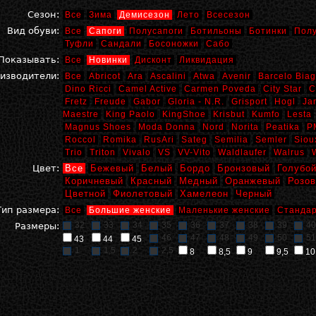
Сезон:
Все
Зима
Демисезон
Лето
Всесезон
Вид обуви:
Все
Сапоги
Полусапоги
Ботильоны
Ботинки
Пол
Туфли
Сандали
Босоножки
Сабо
Показывать:
Все
Новинки
Дисконт
Ликвидация
изводители:
Все
Abricot
Ara
Ascalini
Atwa
Avenir
Barcelo Biag
Dino Ricci
Camel Active
Carmen Poveda
City Star
C
Fretz
Freude
Gabor
Gloria - N.R.
Grisport
Hogl
Ja
Maestre
King Paolo
KingShoe
Krisbut
Kumfo
Lesta
Magnus Shoes
Moda Donna
Nord
Norita
Peatika
P
Roccol
Romika
RusAri
Sateg
Semilia
Semler
Siou
Trio
Triton
Vivalo
VS
VV-Vito
Waldlaufer
Walrus
Цвет:
Все
Бежевый
Белый
Бордо
Бронзовый
Голубо
Коричневый
Красный
Медный
Оранжевый
Розо
Цветной
Фиолетовый
Хамелеон
Черный
Тип размера:
Все
Большие женские
Маленькие женские
Стандар
32
33
34
35
36
37
38
39
40
Размеры:
46
47
48
49
50
51
43
44
45
1
1,5
2
2,5
8
8,5
9
9,5
10