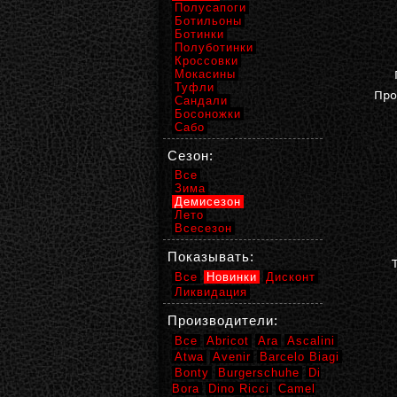
Полусапоги
Ботильоны
Ботинки
Полуботинки
Кроссовки
Мокасины
Туфли
Про
Сандали
Босоножки
Сабо
Сезон:
Все
Зима
Демисезон
Лето
Всесезон
Показывать:
Все
Новинки
Дисконт
Ликвидация
Производители:
Все
Abricot
Ara
Ascalini
Atwa
Avenir
Barcelo Biagi
Bonty
Burgerschuhe
Di
Bora
Dino Ricci
Camel