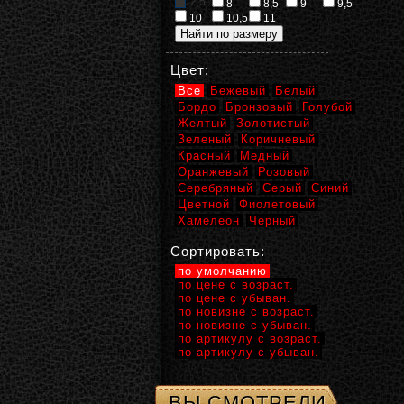
2,5
8
8,5
9
9,5
10
10,5
11
Цвет:
Все
Бежевый
Белый
Бордо
Бронзовый
Голубой
Желтый
Золотистый
Зеленый
Коричневый
Красный
Медный
Оранжевый
Розовый
Серебряный
Серый
Синий
Цветной
Фиолетовый
Хамелеон
Черный
Сортировать:
по умолчанию
по цене с возраст.
по цене с убыван.
по новизне с возраст.
по новизне с убыван.
по артикулу с возраст.
по артикулу с убыван.
ВЫ СМОТРЕЛИ