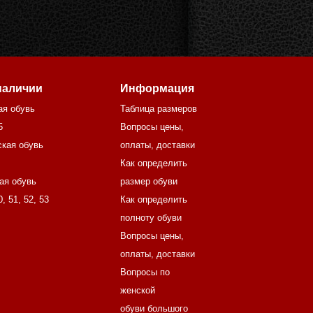
наличии
Информация
ая обувь
Таблица размеров
5
Вопросы цены,
кая обувь
оплаты, доставки
Как определить
ая обувь
размер обуви
0
,
51
,
52
,
53
Как определить
полноту обуви
Вопросы цены,
оплаты, доставки
Вопросы по
женской
обуви большого