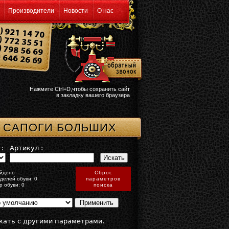
Производители
Новости
О нас
Нажмите Ctrl+D,чтобы сохранить сайт
в закладку вашего браузера
 САПОГИ БОЛЬШИХ
:
Артикул :
йдено
Сброс
делей обуви: 0
параметров
р обуви: 0
поиска
кать с другими параметрами.