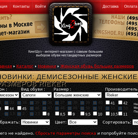
ация
Контакты
Войти
Доставка
Оплата
КингШуз - интернет-магазин с самым большим
выбором обуви нестандартных размеров
авная
Каталог
Новинки
Женская обувь больших размеров
НОВИНКИ: ДЕМИСЕЗОННЫЕ ЖЕНСКИЕ
РАЗМЕРОВ RIEKER
он :
Вид обуви :
Размер :
Производитель 
2
33
34
35
36
37
38
39
40
41
42
На
46
47
48
49
50
51
52
53
Мо
3
44
45
Па
1,5
2
2,5
8
8,5
9
9,5
10
10,5
11
бражать:
Цвет:
Сортировать:
его не найдено.
Сбросьте параметры поиска
и попробуйте поис