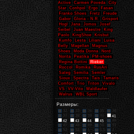
Active
Carmen Poveda
City
Star
Conhpol
Ergo
Fasan
Franko Shoes
Fretz
Freude
Gabor
Gloria - N.R.
Grisport
Hogl
Jana
Jomos
Josef
Seibel
Juan Maestre
King
Paolo
KingShoe
Krisbut
Kumfo
Lesta
Liliani
Luisa
Belly
Magellan
Magnus
Shoes
Moda Donna
Nord
Norita
Peatika
PM-shoes
Regina Bottini
Rieker
Roccol
Romika
RusAri
Sateg
Semilia
Semler
Sioux
Spectra
Tais
Tamaris
Comfort
Trio
Triton
Vivalo
VS
VV-Vito
Waldlaufer
Walrus
WBL Sport
Размеры:
32
33
34
35
36
37
38
39
40
41
46
42
43
44
45
47
48
49
50
51
52
53
1
1,5
2