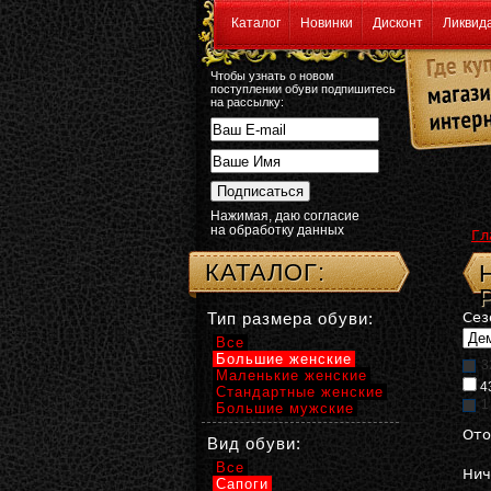
Каталог
Новинки
Дисконт
Ликвид
Чтобы узнать о новом
поступлении обуви подпишитесь
на рассылку:
Нажимая, даю согласие
на обработку данных
Гл
КАТАЛОГ:
Тип размера обуви:
Сез
Все
Большие женские
3
Маленькие женские
4
Стандартные женские
1
Большие мужские
Ото
Вид обуви:
Все
Нич
Сапоги