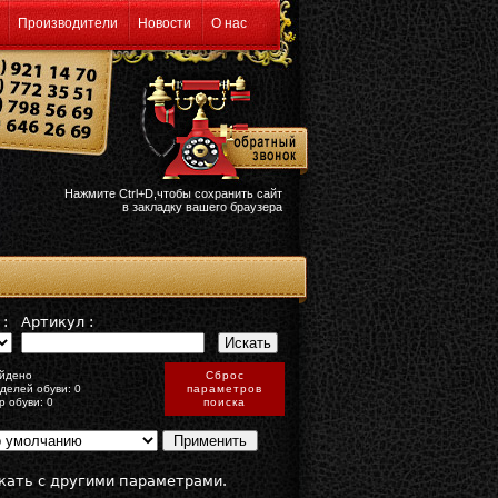
Производители
Новости
О нас
Нажмите Ctrl+D,чтобы сохранить сайт
в закладку вашего браузера
:
Артикул :
йдено
Сброс
делей обуви: 0
параметров
р обуви: 0
поиска
кать с другими параметрами.