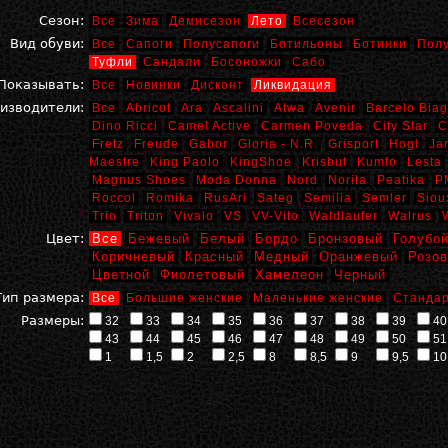
Сезон:
Все
Зима
Демисезон
Лето
Всесезон
Вид обуви:
Все
Сапоги
Полусапоги
Ботильоны
Ботинки
Пол
Туфли
Сандали
Босоножки
Сабо
Показывать:
Все
Новинки
Дисконт
Ликвидация
изводители:
Все
Abricot
Ara
Ascalini
Atwa
Avenir
Barcelo Biag
Dino Ricci
Camel Active
Carmen Poveda
City Star
C
Fretz
Freude
Gabor
Gloria - N.R.
Grisport
Hogl
Ja
Maestre
King Paolo
KingShoe
Krisbut
Kumfo
Lesta
Magnus Shoes
Moda Donna
Nord
Norita
Peatika
P
Roccol
Romika
RusAri
Sateg
Semilia
Semler
Siou
Trio
Triton
Vivalo
VS
VV-Vito
Waldlaufer
Walrus
Цвет:
Все
Бежевый
Белый
Бордо
Бронзовый
Голубо
Коричневый
Красный
Медный
Оранжевый
Розо
Цветной
Фиолетовый
Хамелеон
Черный
Тип размера:
Все
Большие женские
Маленькие женские
Стандар
Размеры:
32
33
34
35
36
37
38
39
40
43
44
45
46
47
48
49
50
51
1
1,5
2
2,5
8
8,5
9
9,5
10