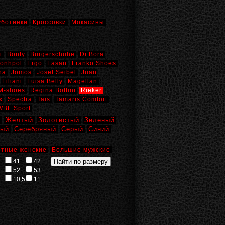
уботинки
Кроссовки
Мокасины
i
Bonty
Burgerschuhe
Di Bora
onhpol
Ergo
Fasan
Franko Shoes
na
Jomos
Josef Seibel
Juan
Liliani
Luisa Belly
Magellan
M-shoes
Regina Bottini
Rieker
x
Spectra
Tais
Tamaris Comfort
WBL Sport
й
Желтый
Золотистый
Зеленый
вый
Серебряный
Серый
Синий
тные женские
Большие мужские
41
42
52
53
10,5
11