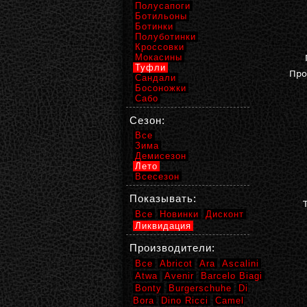
Полусапоги
Ботильоны
Ботинки
Полуботинки
Кроссовки
Мокасины
Туфли
Про
Сандали
Босоножки
Сабо
Сезон:
Все
Зима
Демисезон
Лето
Всесезон
Показывать:
Все
Новинки
Дисконт
Ликвидация
Производители:
Все
Abricot
Ara
Ascalini
Atwa
Avenir
Barcelo Biagi
Bonty
Burgerschuhe
Di
Bora
Dino Ricci
Camel