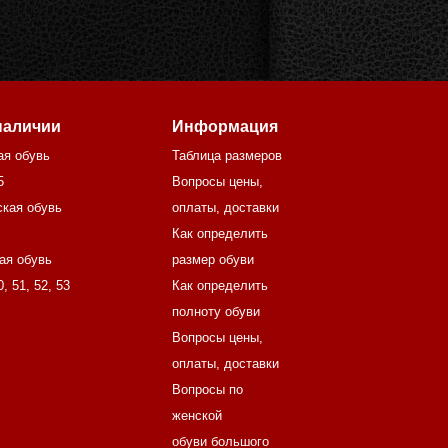
наличии
Информация
ая обувь
Таблица размеров
5
Вопросы цены,
кая обувь
оплаты, доставки
Как определить
ая обувь
размер обуви
0
,
51
,
52
,
53
Как определить
полноту обуви
Вопросы цены,
оплаты, доставки
Вопросы по
женской
обуви большого