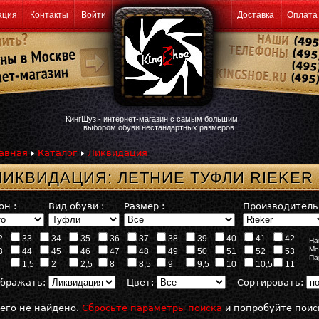
ация
Контакты
Войти
Доставка
Оплата
КингШуз - интернет-магазин с самым большим
выбором обуви нестандартных размеров
авная
Каталог
Ликвидация
ЛИКВИДАЦИЯ: ЛЕТНИЕ ТУФЛИ RIEKER
он :
Вид обуви :
Размер :
Производитель 
2
33
34
35
36
37
38
39
40
41
42
На
Мо
3
44
45
46
47
48
49
50
51
52
53
Па
1,5
2
2,5
8
8,5
9
9,5
10
10,5
11
бражать:
Цвет:
Сортировать:
его не найдено.
Сбросьте параметры поиска
и попробуйте поис