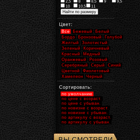
2,5
8
8,5
9
9,5
10
10,5
11
Цвет:
Все
Бежевый
Белый
Бордо
Бронзовый
Голубой
Желтый
Золотистый
Зеленый
Коричневый
Красный
Медный
Оранжевый
Розовый
Серебряный
Серый
Синий
Цветной
Фиолетовый
Хамелеон
Черный
Сортировать:
по умолчанию
по цене с возраст.
по цене с убыван.
по новизне с возраст.
по новизне с убыван.
по артикулу с возраст.
по артикулу с убыван.
ВЫ СМОТРЕЛИ