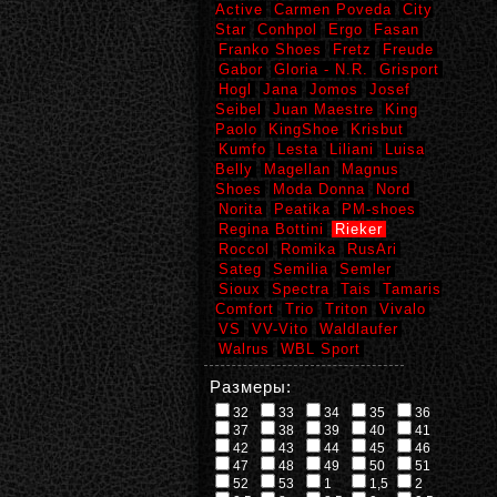
Active
Carmen Poveda
City
Star
Conhpol
Ergo
Fasan
Franko Shoes
Fretz
Freude
Gabor
Gloria - N.R.
Grisport
Hogl
Jana
Jomos
Josef
Seibel
Juan Maestre
King
Paolo
KingShoe
Krisbut
Kumfo
Lesta
Liliani
Luisa
Belly
Magellan
Magnus
Shoes
Moda Donna
Nord
Norita
Peatika
PM-shoes
Regina Bottini
Rieker
Roccol
Romika
RusAri
Sateg
Semilia
Semler
Sioux
Spectra
Tais
Tamaris
Comfort
Trio
Triton
Vivalo
VS
VV-Vito
Waldlaufer
Walrus
WBL Sport
Размеры:
32
33
34
35
36
37
38
39
40
41
42
43
44
45
46
47
48
49
50
51
52
53
1
1,5
2