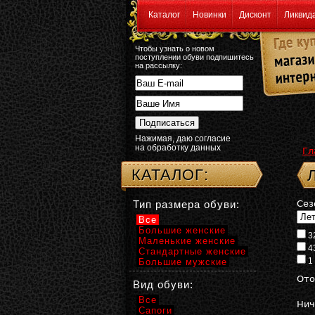
Каталог
Новинки
Дисконт
Ликвид
Чтобы узнать о новом
поступлении обуви подпишитесь
на рассылку:
Нажимая, даю согласие
на обработку данных
Гл
КАТАЛОГ:
Тип размера обуви:
Сез
Все
Большие женские
3
Маленькие женские
4
Стандартные женские
1
Большие мужские
Ото
Вид обуви:
Все
Нич
Сапоги