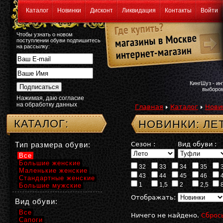
Каталог
Новинки
Дисконт
Ликвидация
Контакты
Войти
Чтобы узнать о новом
поступлении обуви подпишитесь
на рассылку:
КингШуз - и
выбором
Нажимая, даю согласие
на обработку данных
Главная
Каталог
Нови
КАТАЛОГ:
НОВИНКИ: ЛЕ
Тип размера обуви:
Сезон :
Вид обуви :
Все
Большие женские
32
33
34
35
Маленькие женские
43
44
45
46
Стандартные женские
1
1,5
2
2,5
Большие мужские
Отображать:
Вид обуви:
Все
Ничего не найдено.
Сброс
Сапоги