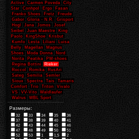
Active
Carmen Poveda
City
Star
Conhpol
Ergo
Fasan
Franko Shoes
Fretz
Freude
Gabor
Gloria - N.R.
Grisport
Hogl
Jana
Jomos
Josef
Seibel
Juan Maestre
King
Paolo
KingShoe
Krisbut
Kumfo
Lesta
Liliani
Luisa
Belly
Magellan
Magnus
Shoes
Moda Donna
Nord
Norita
Peatika
PM-shoes
Regina Bottini
Rieker
Roccol
Romika
RusAri
Sateg
Semilia
Semler
Sioux
Spectra
Tais
Tamaris
Comfort
Trio
Triton
Vivalo
VS
VV-Vito
Waldlaufer
Walrus
WBL Sport
Размеры:
32
33
34
35
36
37
38
39
40
41
42
43
44
45
46
47
48
49
50
51
52
53
1
1,5
2