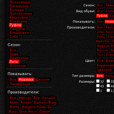
Полусапоги
Сезон:
Все
Зима
Ботильоны
Ботинки
Вид обуви:
Все
Сапо
Полуботинки
Туфли
С
Кроссовки
Мокасины
Показывать:
Все
Нови
Туфли
Производители:
Все
Abric
Сандали
Dino Ricci
Босоножки
Сабо
Fretz
Fre
Maestre
K
Сезон:
Magnus S
Все
Roccol
R
Зима
Trio
Trito
Демисезон
Цвет:
Все
Беж
Лето
Коричнев
Всесезон
Цветной
Показывать:
Тип размера:
Все
Боль
Все
Новинки
Дисконт
Размеры:
32
3
Ликвидация
43
4
1
1,
Производители:
Все
Abricot
Ara
Ascalini
Atwa
Avenir
Barcelo Biagi
Bonty
Burgerschuhe
Di
Bora
Dino Ricci
Camel