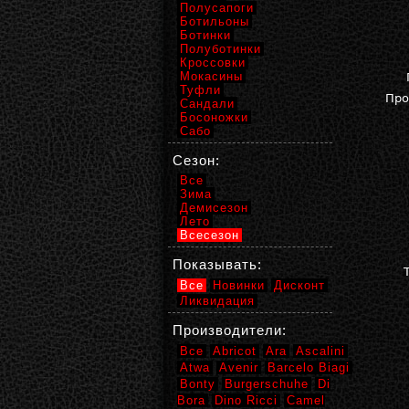
Полусапоги
Ботильоны
Ботинки
Полуботинки
Кроссовки
Мокасины
Туфли
Про
Сандали
Босоножки
Сабо
Сезон:
Все
Зима
Демисезон
Лето
Всесезон
Показывать:
Все
Новинки
Дисконт
Ликвидация
Производители:
Все
Abricot
Ara
Ascalini
Atwa
Avenir
Barcelo Biagi
Bonty
Burgerschuhe
Di
Bora
Dino Ricci
Camel