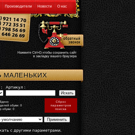
Производители
Новости
О нас
Нажмите Ctrl+D,чтобы сохранить сайт
в закладку вашего браузера
Ь МАЛЕНЬКИХ
:
Артикул :
йдено
Сброс
делей обуви: 0
параметров
р обуви: 0
поиска
кать с другими параметрами.