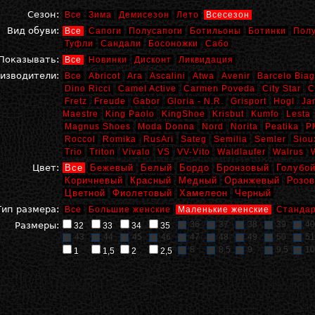
Сезон:
Все
Зима
Демисезон
Лето
Всесезон
Вид обуви:
Все
Сапоги
Полусапоги
Ботильоны
Ботинки
Пол
Туфли
Сандали
Босоножки
Сабо
Показывать:
Все
Новинки
Дисконт
Ликвидация
изводители:
Все
Abricot
Ara
Ascalini
Atwa
Avenir
Barcelo Biag
Dino Ricci
Camel Active
Carmen Poveda
City Star
C
Fretz
Freude
Gabor
Gloria - N.R.
Grisport
Hogl
Ja
Maestre
King Paolo
KingShoe
Krisbut
Kumfo
Lesta
Magnus Shoes
Moda Donna
Nord
Norita
Peatika
P
Roccol
Romika
RusAri
Sateg
Semilia
Semler
Siou
Trio
Triton
Vivalo
VS
VV-Vito
Waldlaufer
Walrus
Цвет:
Все
Бежевый
Белый
Бордо
Бронзовый
Голубо
Коричневый
Красный
Медный
Оранжевый
Розо
Цветной
Фиолетовый
Хамелеон
Черный
Тип размера:
Все
Большие женские
Маленькие женские
Стандар
36
37
38
39
40
Размеры:
32
33
34
35
43
44
45
46
47
48
49
50
51
8
8,5
9
9,5
10
1
1,5
2
2,5