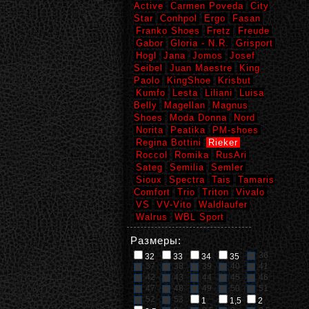
Active
Carmen Poveda
City
Star
Conhpol
Ergo
Fasan
Franko Shoes
Fretz
Freude
Gabor
Gloria - N.R.
Grisport
Hogl
Jana
Jomos
Josef
Seibel
Juan Maestre
King
Paolo
KingShoe
Krisbut
Kumfo
Lesta
Liliani
Luisa
Belly
Magellan
Magnus
Shoes
Moda Donna
Nord
Norita
Peatika
PM-shoes
Regina Bottini
Rieker
Roccol
Romika
RusAri
Sateg
Semilia
Semler
Sioux
Spectra
Tais
Tamaris
Comfort
Trio
Triton
Vivalo
VS
VV-Vito
Waldlaufer
Walrus
WBL Sport
Размеры:
36
32
33
34
35
37
38
39
40
41
42
43
44
45
46
47
48
49
50
51
52
53
1
1,5
2