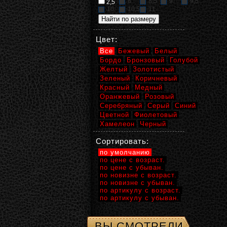
8
8,5
9
9,5
2,5
10
10,5
11
Цвет:
Все
Бежевый
Белый
Бордо
Бронзовый
Голубой
Желтый
Золотистый
Зеленый
Коричневый
Красный
Медный
Оранжевый
Розовый
Серебряный
Серый
Синий
Цветной
Фиолетовый
Хамелеон
Черный
Сортировать:
по умолчанию
по цене с возраст.
по цене с убыван.
по новизне с возраст.
по новизне с убыван.
по артикулу с возраст.
по артикулу с убыван.
ВЫ СМОТРЕЛИ