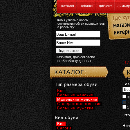
Каталог
Новинки
Дисконт
Ликвид
Чтобы узнать о новом
поступлении обуви подпишитесь
на рассылку:
Нажимая, даю согласие
на обработку данных
Гл
КАТАЛОГ:
Тип размера обуви:
Сез
Все
Большие женские
3
Маленькие женские
4
Стандартные женские
1
Большие мужские
Ото
Вид обуви:
Все
Нич
Сапоги