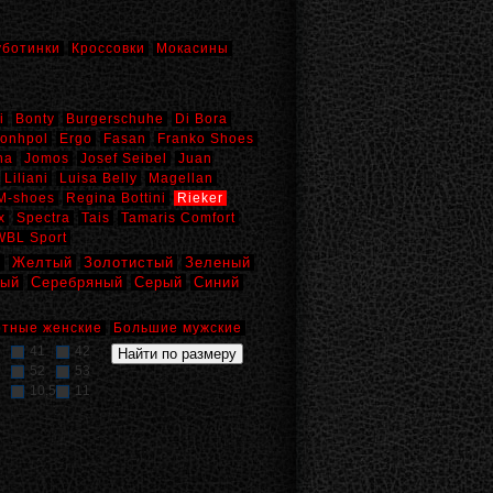
уботинки
Кроссовки
Мокасины
i
Bonty
Burgerschuhe
Di Bora
onhpol
Ergo
Fasan
Franko Shoes
na
Jomos
Josef Seibel
Juan
Liliani
Luisa Belly
Magellan
M-shoes
Regina Bottini
Rieker
x
Spectra
Tais
Tamaris Comfort
WBL Sport
й
Желтый
Золотистый
Зеленый
вый
Серебряный
Серый
Синий
тные женские
Большие мужские
41
42
52
53
10,5
11