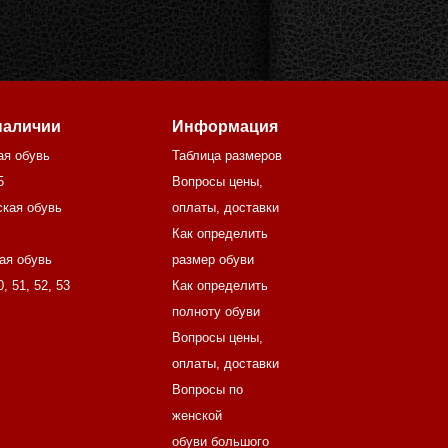
наличии
Информация
ая обувь
Таблица размеров
5
Вопросы цены,
кая обувь
оплаты, доставки
Как определить
ая обувь
размер обуви
0
,
51
,
52
,
53
Как определить
полноту обуви
Вопросы цены,
оплаты, доставки
Вопросы по
женской
обуви большого