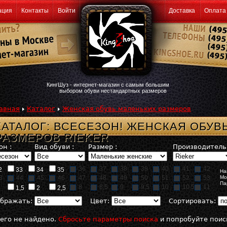
ация
Контакты
Войти
Доставка
Оплата
КингШуз - интернет-магазин с самым большим
выбором обуви нестандартных размеров
авная
Каталог
Женская обувь маленьких размеров
КАТАЛОГ: ВСЕСЕЗОН! ЖЕНСКАЯ ОБУВ
РАЗМЕРОВ RIEKER
он :
Вид обуви :
Размер :
Производитель 
36
37
38
39
40
41
42
2
33
34
35
На
3
44
45
46
47
48
49
50
51
52
53
Мо
Па
8
8,5
9
9,5
10
10,5
11
1,5
2
2,5
бражать:
Цвет:
Сортировать:
его не найдено.
Сбросьте параметры поиска
и попробуйте поис