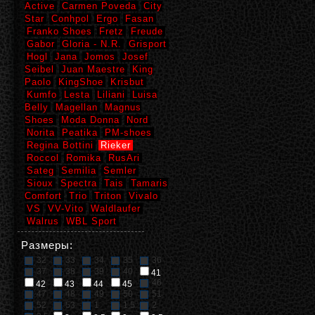
Active
Carmen Poveda
City
Star
Conhpol
Ergo
Fasan
Franko Shoes
Fretz
Freude
Gabor
Gloria - N.R.
Grisport
Hogl
Jana
Jomos
Josef
Seibel
Juan Maestre
King
Paolo
KingShoe
Krisbut
Kumfo
Lesta
Liliani
Luisa
Belly
Magellan
Magnus
Shoes
Moda Donna
Nord
Norita
Peatika
PM-shoes
Regina Bottini
Rieker
Roccol
Romika
RusAri
Sateg
Semilia
Semler
Sioux
Spectra
Tais
Tamaris
Comfort
Trio
Triton
Vivalo
VS
VV-Vito
Waldlaufer
Walrus
WBL Sport
Размеры:
32
33
34
35
36
37
38
39
40
41
46
42
43
44
45
47
48
49
50
51
52
53
1
1,5
2