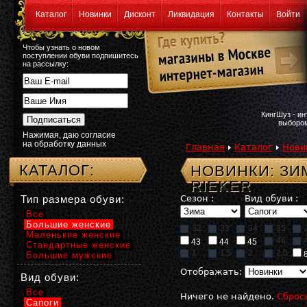
Каталог
Новинки
Дисконт
Ликвидация
Контакты
Войти
Чтобы узнать о новом
поступлении обуви подпишитесь
на рассылку:
КингШуз - и
выбором
Нажимая, даю согласие
на обработку данных
Главная
Каталог
Нови
КАТАЛОГ:
НОВИНКИ: ЗИ
RIEKER
Тип размера обуви:
Сезон :
Вид обуви :
Все
Большие женские
32
33
34
35
Маленькие женские
46
43
44
45
Стандартные женские
1
1,5
2
2,5
Большие мужские
Отображать:
Вид обуви:
Все
Ничего не найдено.
Сброс
Сапоги