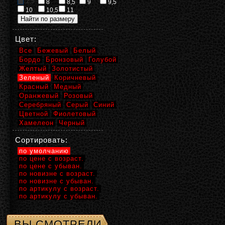
2,5
8
8,5
9
9,5
10
10,5
11
Цвет:
Все
Бежевый
Белый
Бордо
Бронзовый
Голубой
Желтый
Золотистый
Зеленый
Коричневый
Красный
Медный
Оранжевый
Розовый
Серебряный
Серый
Синий
Цветной
Фиолетовый
Хамелеон
Черный
Сортировать:
по умолчанию
по цене с возраст.
по цене с убыван.
по новизне с возраст.
по новизне с убыван.
по артикулу с возраст.
по артикулу с убыван.
ВЫ СМОТРЕЛИ