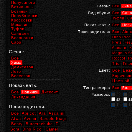
Полусапоги
Сезон:
Все
Зима
Ботильоны
Ботинки
Вид обуви:
Все
Сапо
Полуботинки
Туфли
С
Кроссовки
Мокасины
Показывать:
Все
Нови
Туфли
Производители:
Все
Abric
Сандали
Dino Ricci
Босоножки
Сабо
Fretz
Fre
Maestre
K
Сезон:
Magnus S
Все
Roccol
R
Зима
Trio
Trito
Демисезон
Цвет:
Все
Беж
Лето
Коричнев
Всесезон
Цветной
Показывать:
Тип размера:
Все
Боль
Все
Новинки
Дисконт
32
3
Размеры:
Ликвидация
43
4
1
1,
Производители:
Все
Abricot
Ara
Ascalini
Atwa
Avenir
Barcelo Biagi
Bonty
Burgerschuhe
Di
Bora
Dino Ricci
Camel