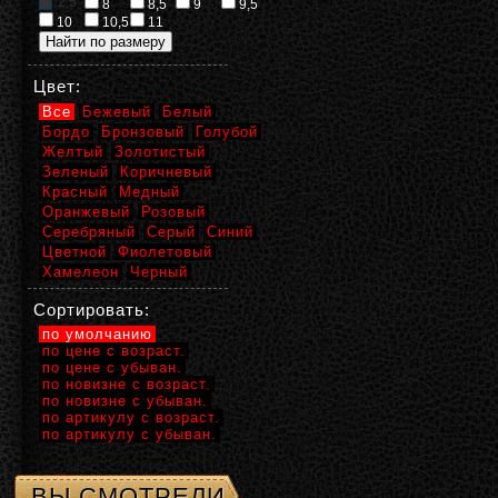
2,5
8
8,5
9
9,5
10
10,5
11
Цвет:
Все
Бежевый
Белый
Бордо
Бронзовый
Голубой
Желтый
Золотистый
Зеленый
Коричневый
Красный
Медный
Оранжевый
Розовый
Серебряный
Серый
Синий
Цветной
Фиолетовый
Хамелеон
Черный
Сортировать:
по умолчанию
по цене с возраст.
по цене с убыван.
по новизне с возраст.
по новизне с убыван.
по артикулу с возраст.
по артикулу с убыван.
ВЫ СМОТРЕЛИ