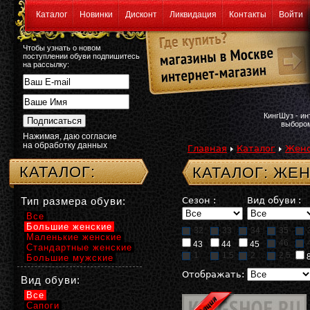
Каталог
Новинки
Дисконт
Ликвидация
Контакты
Войти
Чтобы узнать о новом
поступлении обуви подпишитесь
на рассылку:
КингШуз - и
выбором
Нажимая, даю согласие
на обработку данных
Главная
Каталог
Женс
КАТАЛОГ:
КАТАЛОГ: ЖЕ
Тип размера обуви:
Сезон :
Вид обуви :
Все
Большие женские
32
33
34
35
Маленькие женские
46
43
44
45
Стандартные женские
1
1,5
2
2,5
Большие мужские
Отображать:
Вид обуви:
Все
Сапоги