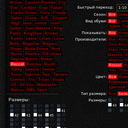
Active
Carmen Poveda
City
Быстрый переход:
Star
Conhpol
Ergo
Fasan
1-10
Franko Shoes
Fretz
Freude
Сезон:
Все
Зима
Gabor
Gloria - N.R.
Grisport
Вид обуви:
Все
Сапо
Hogl
Jana
Jomos
Josef
Туфли
С
Seibel
Juan Maestre
King
Показывать:
Все
Нови
Paolo
KingShoe
Krisbut
Kumfo
Lesta
Liliani
Luisa
Производители:
Все
Abric
Belly
Magellan
Magnus
Dino Ricci
Shoes
Moda Donna
Nord
Fretz
Fre
Norita
Peatika
PM-shoes
Maestre
K
Regina Bottini
Rieker
Magnus S
Roccol
Romika
RusAri
Roccol
R
Sateg
Semilia
Semler
Trio
Trito
Sioux
Spectra
Tais
Tamaris
Цвет:
Все
Беж
Comfort
Trio
Triton
Vivalo
Коричнев
VS
VV-Vito
Waldlaufer
Цветной
Walrus
WBL Sport
Тип размера:
Все
Боль
Размеры:
32
3
Размеры:
43
4
32
33
34
35
36
1
1,
37
38
39
40
41
46
42
43
44
45
47
48
49
50
51
52
53
1
1,5
2