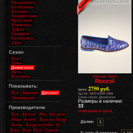
Полусапоги
Ботильоны
Ботинки
Полуботинки
Кроссовки
Мокасины
Туфли
Сандали
Босоножки
Сабо
Сезон:
Все
Зима
Демисезон
Лето
Всесезон
Женские туфли
Roccol
Показывать:
2750 руб.
Цена:
Все
Новинки
Дисконт
Арт.№: 3403-6399-1488
Сезон обуви: Демисезон
Ликвидация
Размеры в наличии:
33
Производители:
описание и цена
Все
Abricot
Ara
Ascalini
Atwa
Avenir
Barcelo Biagi
Далее:
1
Bonty
Burgerschuhe
Di
Bora
Dino Ricci
Camel
Быстрый переход: