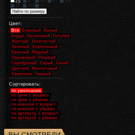
8
8,5
9
9,5
2,5
10
10,5
11
Цвет:
Все
Бежевый
Белый
Бордо
Бронзовый
Голубой
Желтый
Золотистый
Зеленый
Коричневый
Красный
Медный
Оранжевый
Розовый
Серебряный
Серый
Синий
Цветной
Фиолетовый
Хамелеон
Черный
Сортировать:
по умолчанию
по цене с возраст.
по цене с убыван.
по новизне с возраст.
по новизне с убыван.
по артикулу с возраст.
по артикулу с убыван.
ВЫ СМОТРЕЛИ