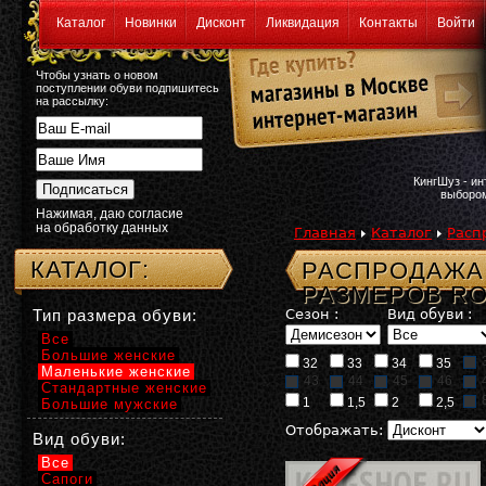
Каталог
Новинки
Дисконт
Ликвидация
Контакты
Войти
Чтобы узнать о новом
поступлении обуви подпишитесь
на рассылку:
КингШуз - и
выбором
Нажимая, даю согласие
на обработку данных
Главная
Каталог
Расп
КАТАЛОГ:
РАСПРОДАЖА:
РАЗМЕРОВ R
Тип размера обуви:
Сезон :
Вид обуви :
Все
Большие женские
32
33
34
35
Маленькие женские
43
44
45
46
Стандартные женские
1
1,5
2
2,5
Большие мужские
Отображать:
Вид обуви:
Все
Сапоги