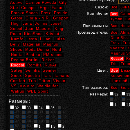
1-10
Active
Carmen Poveda
City
Сезон:
Все
Зима
Star
Conhpol
Ergo
Fasan
Franko Shoes
Fretz
Freude
Вид обуви:
Все
Сапо
Gabor
Gloria - N.R.
Grisport
Туфли
С
Hogl
Jana
Jomos
Josef
Показывать:
Все
Нови
Seibel
Juan Maestre
King
Производители:
Все
Abric
Paolo
KingShoe
Krisbut
Dino Ricci
Kumfo
Lesta
Liliani
Luisa
Fretz
Fre
Belly
Magellan
Magnus
Maestre
K
Shoes
Moda Donna
Nord
Magnus S
Norita
Peatika
PM-shoes
Roccol
R
Regina Bottini
Rieker
Trio
Trito
Roccol
Romika
RusAri
Sateg
Semilia
Semler
Цвет:
Все
Беж
Sioux
Spectra
Tais
Tamaris
Коричнев
Comfort
Trio
Triton
Vivalo
Цветной
VS
VV-Vito
Waldlaufer
Тип размера:
Все
Боль
Walrus
WBL Sport
Размеры:
32
3
43
4
Размеры:
1
1,
36
32
33
34
35
37
38
39
40
41
42
43
44
45
46
47
48
49
50
51
52
53
1
1,5
2