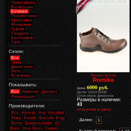
Полусапоги
Ботильоны
Ботинки
Полуботинки
Кроссовки
Мокасины
Туфли
Сандали
Босоножки
Сабо
Сезон:
Все
Зима
Демисезон
Лето
Всесезон
Женские ботинки
Romika
Показывать:
6000 руб.
Цена:
Все
Новинки
Дисконт
Арт.№: 10224-96330
Сезон обуви: Демисезон
Ликвидация
Размеры в наличии:
43
Производители:
описание и цена
Все
Abricot
Ara
Ascalini
Atwa
Avenir
Barcelo Biagi
Далее:
1
Bonty
Burgerschuhe
Di
Bora
Dino Ricci
Camel
Быстрый переход: