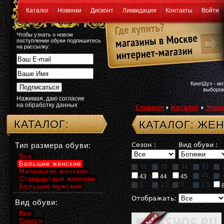
Каталог
Новинки
Дисконт
Ликвидация
Контакты
Войти
Чтобы узнать о новом
поступлении обуви подпишитесь
на рассылку:
КингШуз - и
выбором
Нажимая, даю согласие
на обработку данных
Главная
Каталог
Женс
КАТАЛОГ:
КАТАЛОГ: ЖЕ
Тип размера обуви:
Сезон :
Вид обуви :
Все
Большие женские
32
33
34
35
Маленькие женские
46
43
44
45
Стандартные женские
1
1,5
2
2,5
Большие мужские
Отображать:
Вид обуви:
Все
Сапоги