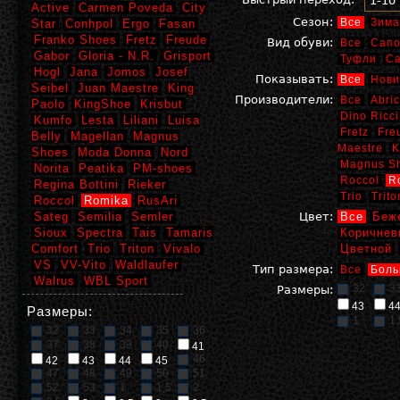
1-10
Active
Carmen Poveda
City
Сезон:
Все
Зима
Star
Conhpol
Ergo
Fasan
Franko Shoes
Fretz
Freude
Вид обуви:
Все
Сапо
Gabor
Gloria - N.R.
Grisport
Туфли
С
Hogl
Jana
Jomos
Josef
Показывать:
Все
Нови
Seibel
Juan Maestre
King
Производители:
Все
Abric
Paolo
KingShoe
Krisbut
Dino Ricci
Kumfo
Lesta
Liliani
Luisa
Fretz
Fre
Belly
Magellan
Magnus
Maestre
K
Shoes
Moda Donna
Nord
Magnus S
Norita
Peatika
PM-shoes
Roccol
R
Regina Bottini
Rieker
Trio
Trito
Roccol
Romika
RusAri
Sateg
Semilia
Semler
Цвет:
Все
Беж
Sioux
Spectra
Tais
Tamaris
Коричнев
Comfort
Trio
Triton
Vivalo
Цветной
VS
VV-Vito
Waldlaufer
Тип размера:
Все
Боль
Walrus
WBL Sport
32
3
Размеры:
43
4
Размеры:
1
1,
32
33
34
35
36
37
38
39
40
41
46
42
43
44
45
47
48
49
50
51
52
53
1
1,5
2