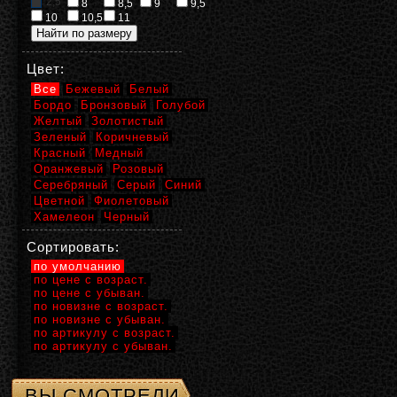
2,5
8
8,5
9
9,5
10
10,5
11
Цвет:
Все
Бежевый
Белый
Бордо
Бронзовый
Голубой
Желтый
Золотистый
Зеленый
Коричневый
Красный
Медный
Оранжевый
Розовый
Серебряный
Серый
Синий
Цветной
Фиолетовый
Хамелеон
Черный
Сортировать:
по умолчанию
по цене с возраст.
по цене с убыван.
по новизне с возраст.
по новизне с убыван.
по артикулу с возраст.
по артикулу с убыван.
ВЫ СМОТРЕЛИ