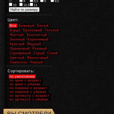
2,5
8
8,5
9
9,5
10
10,5
11
Цвет:
Все
Бежевый
Белый
Бордо
Бронзовый
Голубой
Желтый
Золотистый
Зеленый
Коричневый
Красный
Медный
Оранжевый
Розовый
Серебряный
Серый
Синий
Цветной
Фиолетовый
Хамелеон
Черный
Сортировать:
по умолчанию
по цене с возраст.
по цене с убыван.
по новизне с возраст.
по новизне с убыван.
по артикулу с возраст.
по артикулу с убыван.
ВЫ СМОТРЕЛИ