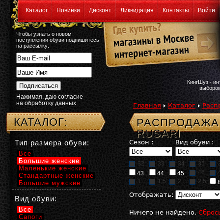
Каталог
Новинки
Дисконт
Ликвидация
Контакты
Войти
Чтобы узнать о новом
поступлении обуви подпишитесь
на рассылку:
КингШуз - и
выбором
Нажимая, даю согласие
на обработку данных
Главная
Каталог
Расп
КАТАЛОГ:
РАСПРОДАЖА:
RUSARI
Тип размера обуви:
Сезон :
Вид обуви :
Все
Большие женские
32
33
34
35
Маленькие женские
46
43
44
45
Стандартные женские
1
1,5
2
2,5
Большие мужские
Отображать:
Вид обуви:
Все
Ничего не найдено.
Сброс
Сапоги