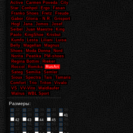
Active
Carmen Poveda
City
Star
Conhpol
Ergo
Fasan
Franko Shoes
Fretz
Freude
Gabor
Gloria - N.R.
Grisport
Hogl
Jana
Jomos
Josef
Seibel
Juan Maestre
King
Paolo
KingShoe
Krisbut
Kumfo
Lesta
Liliani
Luisa
Belly
Magellan
Magnus
Shoes
Moda Donna
Nord
Norita
Peatika
PM-shoes
Regina Bottini
Rieker
Roccol
Romika
RusAri
Sateg
Semilia
Semler
Sioux
Spectra
Tais
Tamaris
Comfort
Trio
Triton
Vivalo
VS
VV-Vito
Waldlaufer
Walrus
WBL Sport
Размеры:
32
33
34
35
36
37
38
39
40
41
46
42
43
44
45
47
48
49
50
51
52
53
1
1,5
2