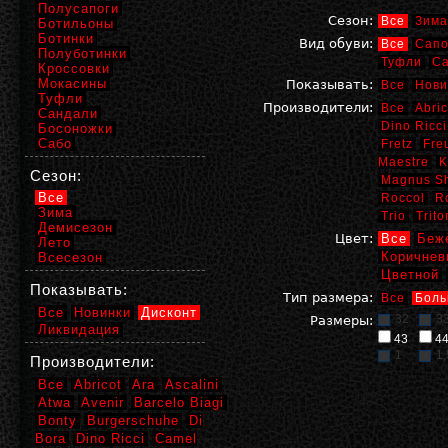
Полусапоги
Сезон:
Все
Зима
Ботильоны
Ботинки
Вид обуви:
Все
Сапо
Полуботинки
Туфли
С
Кроссовки
Мокасины
Показывать:
Все
Нови
Туфли
Производители:
Все
Abric
Сандали
Dino Ricci
Босоножки
Сабо
Fretz
Fre
Maestre
K
Сезон:
Magnus S
Все
Roccol
R
Зима
Trio
Trito
Демисезон
Цвет:
Все
Беж
Лето
Коричнев
Всесезон
Цветной
Показывать:
Тип размера:
Все
Боль
Все
Новинки
Дисконт
32
3
Размеры:
Ликвидация
43
4
1
1,
Производители:
Все
Abricot
Ara
Ascalini
Atwa
Avenir
Barcelo Biagi
Bonty
Burgerschuhe
Di
Bora
Dino Ricci
Camel