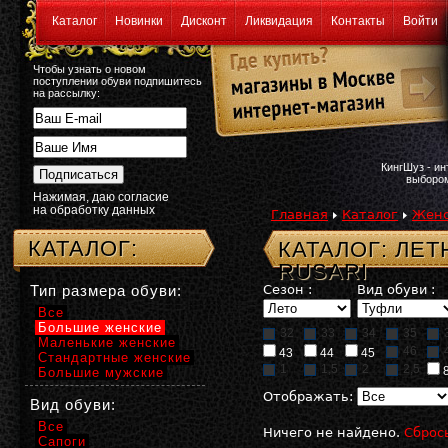
Каталог
Новинки
Дисконт
Ликвидация
Контакты
Войти
Чтобы узнать о новом
поступлении обуви подпишитесь
на рассылку:
КингШуз - и
выбором
Нажимая, даю согласие
на обработку данных
Главная
Каталог
Женс
КАТАЛОГ:
КАТАЛОГ: ЛЕ
RUSARI
Тип размера обуви:
Сезон :
Вид обуви :
Все
Большие женские
32
33
34
35
Маленькие женские
46
43
44
45
Стандартные женские
1
1,5
2
2,5
Большие мужские
Отображать:
Вид обуви:
Все
Ничего не найдено.
Сброс
Сапоги