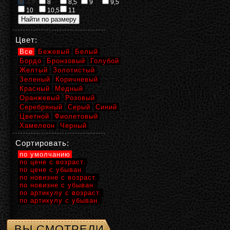
2,5
8
8,5
9
9,5
10
10,5
11
Цвет:
Все
Бежевый
Белый
Бордо
Бронзовый
Голубой
Желтый
Золотистый
Зеленый
Коричневый
Красный
Медный
Оранжевый
Розовый
Серебряный
Серый
Синий
Цветной
Фиолетовый
Хамелеон
Черный
Сортировать:
по умолчанию
по цене с возраст.
по цене с убыван.
по новизне с возраст.
по новизне с убыван.
по артикулу с возраст.
по артикулу с убыван.
ВЫ СМОТРЕЛИ