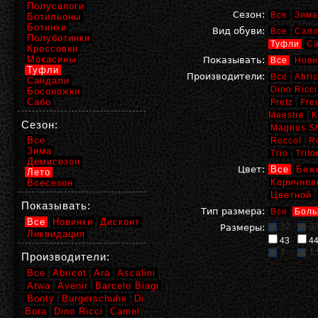
Полусапоги
Сезон:
Все
Зима
Ботильоны
Ботинки
Вид обуви:
Все
Сапо
Полуботинки
Туфли
С
Кроссовки
Мокасины
Показывать:
Все
Нови
Туфли
Производители:
Все
Abric
Сандали
Dino Ricci
Босоножки
Сабо
Fretz
Fre
Maestre
K
Сезон:
Magnus S
Все
Roccol
R
Зима
Trio
Trito
Демисезон
Цвет:
Все
Беж
Лето
Коричнев
Всесезон
Цветной
Показывать:
Тип размера:
Все
Боль
Все
Новинки
Дисконт
32
3
Размеры:
Ликвидация
43
4
1
1,
Производители:
Все
Abricot
Ara
Ascalini
Atwa
Avenir
Barcelo Biagi
Bonty
Burgerschuhe
Di
Bora
Dino Ricci
Camel