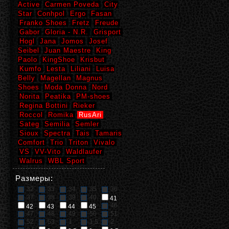
Active
Carmen Poveda
City
Star
Conhpol
Ergo
Fasan
Franko Shoes
Fretz
Freude
Gabor
Gloria - N.R.
Grisport
Hogl
Jana
Jomos
Josef
Seibel
Juan Maestre
King
Paolo
KingShoe
Krisbut
Kumfo
Lesta
Liliani
Luisa
Belly
Magellan
Magnus
Shoes
Moda Donna
Nord
Norita
Peatika
PM-shoes
Regina Bottini
Rieker
Roccol
Romika
RusAri
Sateg
Semilia
Semler
Sioux
Spectra
Tais
Tamaris
Comfort
Trio
Triton
Vivalo
VS
VV-Vito
Waldlaufer
Walrus
WBL Sport
Размеры:
32
33
34
35
36
37
38
39
40
41
46
42
43
44
45
47
48
49
50
51
52
53
1
1,5
2