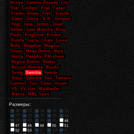
Active
Carmen Poveda
City
Star
Conhpol
Ergo
Fasan
Franko Shoes
Fretz
Freude
Gabor
Gloria - N.R.
Grisport
Hogl
Jana
Jomos
Josef
Seibel
Juan Maestre
King
Paolo
KingShoe
Krisbut
Kumfo
Lesta
Liliani
Luisa
Belly
Magellan
Magnus
Shoes
Moda Donna
Nord
Norita
Peatika
PM-shoes
Regina Bottini
Rieker
Roccol
Romika
RusAri
Sateg
Semilia
Semler
Sioux
Spectra
Tais
Tamaris
Comfort
Trio
Triton
Vivalo
VS
VV-Vito
Waldlaufer
Walrus
WBL Sport
Размеры:
32
33
34
35
36
37
38
39
40
41
42
43
44
45
46
47
48
49
50
51
1
1,5
2
52
53