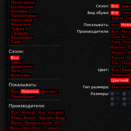
Полусапоги
Сезон:
Все
Зима
Ботильоны
Ботинки
Вид обуви:
Все
Сапо
Полуботинки
Туфли
С
Кроссовки
Мокасины
Показывать:
Все
Нови
Туфли
Производители:
Все
Abric
Сандали
Dino Ricci
Босоножки
Сабо
Fretz
Fre
Maestre
K
Сезон:
Magnus S
Все
Roccol
R
Зима
Trio
Trito
Демисезон
Цвет:
Все
Беж
Лето
Коричнев
Всесезон
Цветной
Показывать:
Тип размера:
Все
Боль
Все
Новинки
Дисконт
32
3
Размеры:
Ликвидация
43
4
1
1,
Производители:
Все
Abricot
Ara
Ascalini
Atwa
Avenir
Barcelo Biagi
Bonty
Burgerschuhe
Di
Bora
Dino Ricci
Camel