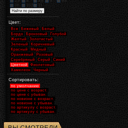
2,5
8
8,5
9
9,5
10
10,5
11
Цвет:
Все
Бежевый
Белый
Бордо
Бронзовый
Голубой
Желтый
Золотистый
Зеленый
Коричневый
Красный
Медный
Оранжевый
Розовый
Серебряный
Серый
Синий
Цветной
Фиолетовый
Хамелеон
Черный
Сортировать:
по умолчанию
по цене с возраст.
по цене с убыван.
по новизне с возраст.
по новизне с убыван.
по артикулу с возраст.
по артикулу с убыван.
ВЫ СМОТРЕЛИ