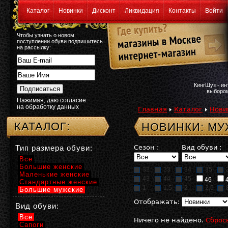
Каталог
Новинки
Дисконт
Ликвидация
Контакты
Войти
Чтобы узнать о новом
поступлении обуви подпишитесь
на рассылку:
КингШуз - и
выбором
Нажимая, даю согласие
на обработку данных
Главная
Каталог
Нови
КАТАЛОГ:
НОВИНКИ: МУ
Тип размера обуви:
Сезон :
Вид обуви :
Все
Большие женские
32
33
34
35
Маленькие женские
43
44
45
46
Стандартные женские
1
1,5
2
2,5
Большие мужские
Отображать:
Вид обуви:
Все
Ничего не найдено.
Сброс
Сапоги