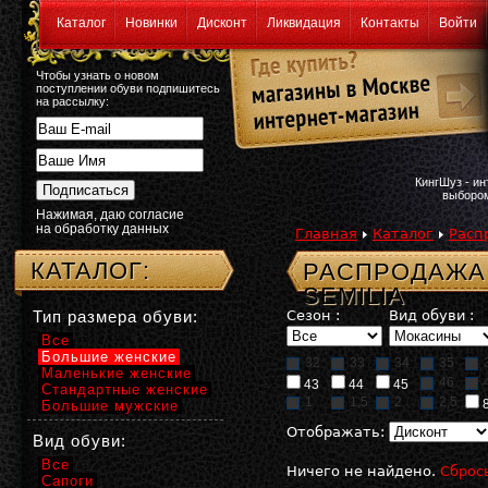
Каталог
Новинки
Дисконт
Ликвидация
Контакты
Войти
Чтобы узнать о новом
поступлении обуви подпишитесь
на рассылку:
КингШуз - и
выбором
Нажимая, даю согласие
на обработку данных
Главная
Каталог
Расп
КАТАЛОГ:
РАСПРОДАЖА
SEMILIA
Тип размера обуви:
Сезон :
Вид обуви :
Все
Большие женские
32
33
34
35
Маленькие женские
46
43
44
45
Стандартные женские
1
1,5
2
2,5
Большие мужские
Отображать:
Вид обуви:
Все
Ничего не найдено.
Сброс
Сапоги