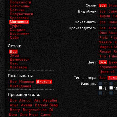
Полусапоги
Сезон:
Все
Зима
Ботильоны
Ботинки
Вид обуви:
Все
Сапо
Полуботинки
Туфли
С
Кроссовки
Мокасины
Показывать:
Все
Нови
Туфли
Производители:
Все
Abric
Сандали
Dino Ricci
Босоножки
Сабо
Fretz
Fre
Maestre
K
Сезон:
Magnus S
Все
Roccol
R
Зима
Trio
Trito
Демисезон
Цвет:
Все
Беж
Лето
Коричнев
Всесезон
Цветной
Показывать:
Тип размера:
Все
Боль
Все
Новинки
Дисконт
32
3
Размеры:
Ликвидация
43
4
1
1,
Производители:
Все
Abricot
Ara
Ascalini
Atwa
Avenir
Barcelo Biagi
Bonty
Burgerschuhe
Di
Bora
Dino Ricci
Camel