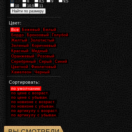
2,5
8
8,5
9
9,5
10
10,5
11
Цвет:
Все
Бежевый
Белый
Бордо
Бронзовый
Голубой
Желтый
Золотистый
Зеленый
Коричневый
Красный
Медный
Оранжевый
Розовый
Серебряный
Серый
Синий
Цветной
Фиолетовый
Хамелеон
Черный
Сортировать:
по умолчанию
по цене с возраст.
по цене с убыван.
по новизне с возраст.
по новизне с убыван.
по артикулу с возраст.
по артикулу с убыван.
ВЫ СМОТРЕЛИ