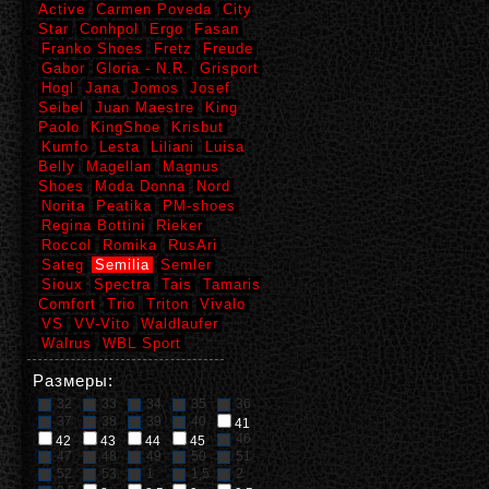
Active
Carmen Poveda
City
Star
Conhpol
Ergo
Fasan
Franko Shoes
Fretz
Freude
Gabor
Gloria - N.R.
Grisport
Hogl
Jana
Jomos
Josef
Seibel
Juan Maestre
King
Paolo
KingShoe
Krisbut
Kumfo
Lesta
Liliani
Luisa
Belly
Magellan
Magnus
Shoes
Moda Donna
Nord
Norita
Peatika
PM-shoes
Regina Bottini
Rieker
Roccol
Romika
RusAri
Sateg
Semilia
Semler
Sioux
Spectra
Tais
Tamaris
Comfort
Trio
Triton
Vivalo
VS
VV-Vito
Waldlaufer
Walrus
WBL Sport
Размеры:
32
33
34
35
36
37
38
39
40
41
46
42
43
44
45
47
48
49
50
51
52
53
1
1,5
2