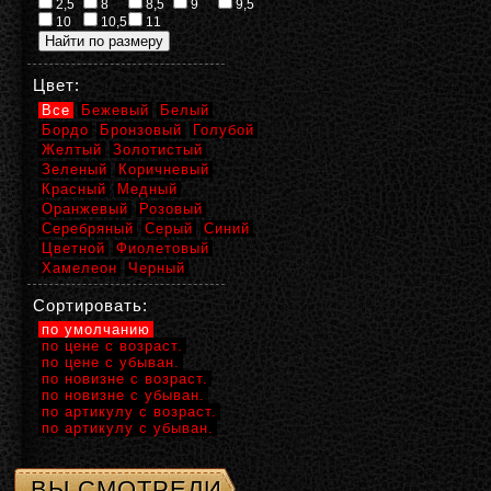
2,5
8
8,5
9
9,5
10
10,5
11
Цвет:
Все
Бежевый
Белый
Бордо
Бронзовый
Голубой
Желтый
Золотистый
Зеленый
Коричневый
Красный
Медный
Оранжевый
Розовый
Серебряный
Серый
Синий
Цветной
Фиолетовый
Хамелеон
Черный
Сортировать:
по умолчанию
по цене с возраст.
по цене с убыван.
по новизне с возраст.
по новизне с убыван.
по артикулу с возраст.
по артикулу с убыван.
ВЫ СМОТРЕЛИ