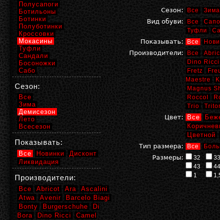
Полусапоги
Сезон:
Все
Зима
Ботильоны
Ботинки
Вид обуви:
Все
Сапо
Полуботинки
Туфли
С
Кроссовки
Мокасины
Показывать:
Все
Нови
Туфли
Производители:
Все
Abric
Сандали
Dino Ricci
Босоножки
Сабо
Fretz
Fre
Maestre
K
Сезон:
Magnus S
Все
Roccol
R
Зима
Trio
Trito
Демисезон
Цвет:
Все
Беж
Лето
Коричнев
Всесезон
Цветной
Показывать:
Тип размера:
Все
Боль
Все
Новинки
Дисконт
Размеры:
32
3
Ликвидация
43
4
1
1,
Производители:
Все
Abricot
Ara
Ascalini
Atwa
Avenir
Barcelo Biagi
Bonty
Burgerschuhe
Di
Bora
Dino Ricci
Camel