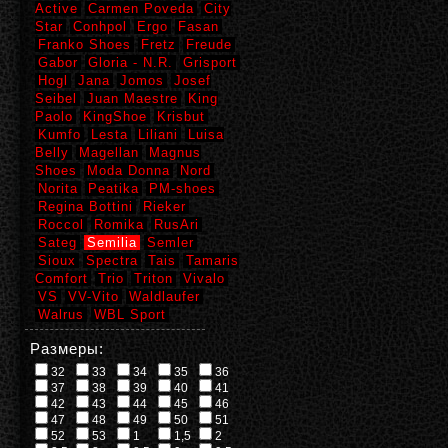
Active
Carmen Poveda
City
Star
Conhpol
Ergo
Fasan
Franko Shoes
Fretz
Freude
Gabor
Gloria - N.R.
Grisport
Hogl
Jana
Jomos
Josef
Seibel
Juan Maestre
King
Paolo
KingShoe
Krisbut
Kumfo
Lesta
Liliani
Luisa
Belly
Magellan
Magnus
Shoes
Moda Donna
Nord
Norita
Peatika
PM-shoes
Regina Bottini
Rieker
Roccol
Romika
RusAri
Sateg
Semilia
Semler
Sioux
Spectra
Tais
Tamaris
Comfort
Trio
Triton
Vivalo
VS
VV-Vito
Waldlaufer
Walrus
WBL Sport
Размеры:
32
33
34
35
36
37
38
39
40
41
42
43
44
45
46
47
48
49
50
51
52
53
1
1,5
2