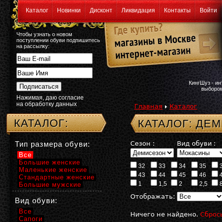
Каталог
Новинки
Дисконт
Ликвидация
Контакты
Войти
Чтобы узнать о новом
поступлении обуви подпишитесь
на рассылку:
КингШуз - и
выбором
Нажимая, даю согласие
на обработку данных
Главная
Каталог
КАТАЛОГ:
КАТАЛОГ: ДЕ
Тип размера обуви:
Сезон :
Вид обуви :
Все
Большие женские
32
33
34
35
Маленькие женские
43
44
45
46
Стандартные женские
1
1,5
2
2,5
Большие мужские
Отображать:
Вид обуви:
Все
Ничего не найдено.
Сброс
Сапоги