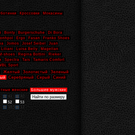
уботинки
Кроссовки
Мокасины
i
Bonty
Burgerschuhe
Di Bora
onhpol
Ergo
Fasan
Franko Shoes
na
Jomos
Josef Seibel
Juan
Liliani
Luisa Belly
Magellan
M-shoes
Regina Bottini
Rieker
x
Spectra
Tais
Tamaris Comfort
WBL Sport
й
Желтый
Золотистый
Зеленый
вый
Серебряный
Серый
Синий
тные женские
Большие мужские
41
42
52
53
10,5
11