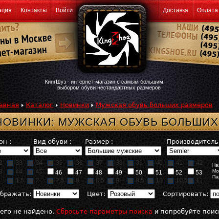
ация
Контакты
Войти
Доставка
Оплата
КингШуз - интернет-магазин с самым большим
выбором обуви нестандартных размеров
авная
Каталог
Новинки
Мужская обувь больших размеров
НОВИНКИ: МУЖСКАЯ ОБУВЬ БОЛЬШИХ
он :
Вид обуви :
Размер :
Производитель 
2
33
34
35
36
37
38
39
40
41
42
На
3
44
45
Мо
46
47
48
49
50
51
52
53
Па
1,5
2
2,5
8
8,5
9
9,5
10
10,5
11
бражать:
Цвет:
Сортировать:
его не найдено.
Сбросьте параметры поиска
и попробуйте поис