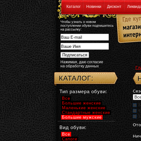
Каталог
Новинки
Дисконт
Ликвид
Чтобы узнать о новом
поступлении обуви подпишитесь
на рассылку:
Нажимая, даю согласие
на обработку данных
Гл
КАТАЛОГ:
Тип размера обуви:
Сез
Все
Большие женские
3
Маленькие женские
4
Стандартные женские
1
Большие мужские
Ото
Вид обуви:
Все
Нич
Сапоги