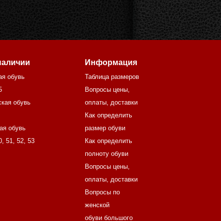
наличии
Информация
ая обувь
Таблица размеров
5
Вопросы цены,
кая обувь
оплаты, доставки
Как определить
ая обувь
размер обуви
0
,
51
,
52
,
53
Как определить
полноту обуви
Вопросы цены,
оплаты, доставки
Вопросы по
женской
обуви большого