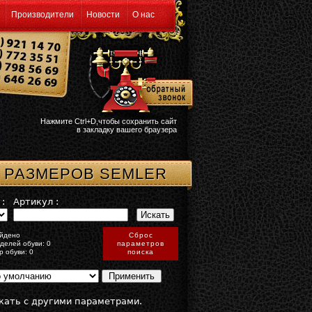
Производители
Новости
О нас
Нажмите Ctrl+D,чтобы сохранить сайт
в закладку вашего браузера
 РАЗМЕРОВ SEMLER
:
Артикул :
йдено
Сброс
делей обуви: 0
параметров
р обуви: 0
поиска
кать с другими параметрами.