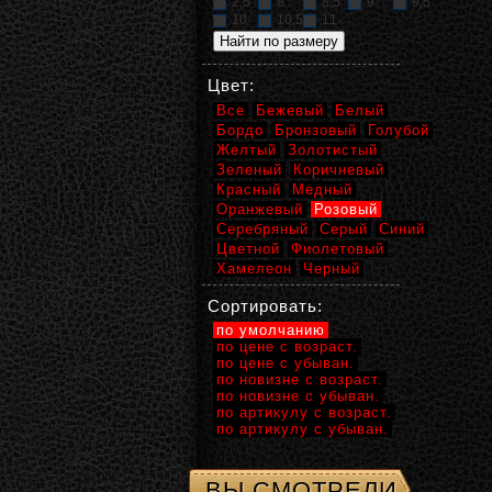
2,5
8
8,5
9
9,5
10
10,5
11
Цвет:
Все
Бежевый
Белый
Бордо
Бронзовый
Голубой
Желтый
Золотистый
Зеленый
Коричневый
Красный
Медный
Оранжевый
Розовый
Серебряный
Серый
Синий
Цветной
Фиолетовый
Хамелеон
Черный
Сортировать:
по умолчанию
по цене с возраст.
по цене с убыван.
по новизне с возраст.
по новизне с убыван.
по артикулу с возраст.
по артикулу с убыван.
ВЫ СМОТРЕЛИ