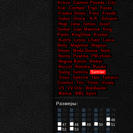
Active
Carmen Poveda
City
Star
Conhpol
Ergo
Fasan
Franko Shoes
Fretz
Freude
Gabor
Gloria - N.R.
Grisport
Hogl
Jana
Jomos
Josef
Seibel
Juan Maestre
King
Paolo
KingShoe
Krisbut
Kumfo
Lesta
Liliani
Luisa
Belly
Magellan
Magnus
Shoes
Moda Donna
Nord
Norita
Peatika
PM-shoes
Regina Bottini
Rieker
Roccol
Romika
RusAri
Sateg
Semilia
Semler
Sioux
Spectra
Tais
Tamaris
Comfort
Trio
Triton
Vivalo
VS
VV-Vito
Waldlaufer
Walrus
WBL Sport
Размеры:
32
33
34
35
36
37
38
39
40
41
42
43
44
45
46
47
48
49
50
51
1
1,5
2
52
53