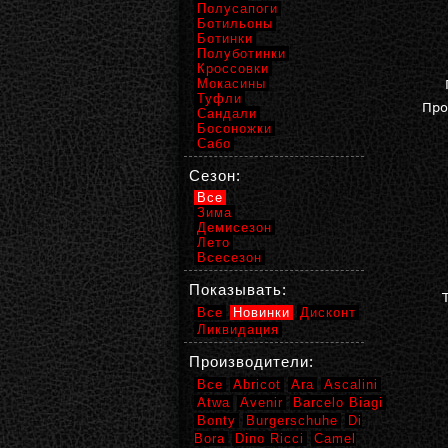
Полусапоги
Ботильоны
Ботинки
Полуботинки
Кроссовки
Мокасины
Туфли
Про
Сандали
Босоножки
Сабо
Сезон:
Все
Зима
Демисезон
Лето
Всесезон
Показывать:
Все
Новинки
Дисконт
Ликвидация
Производители:
Все
Abricot
Ara
Ascalini
Atwa
Avenir
Barcelo Biagi
Bonty
Burgerschuhe
Di
Bora
Dino Ricci
Camel