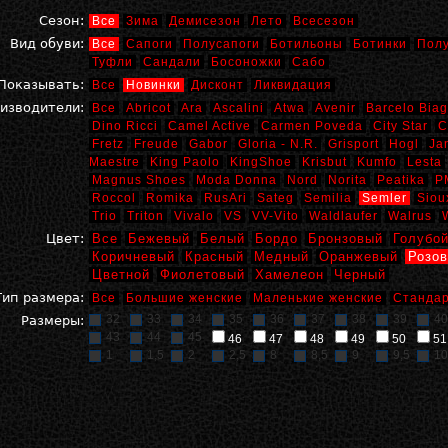
Сезон:
Все
Зима
Демисезон
Лето
Всесезон
Вид обуви:
Все
Сапоги
Полусапоги
Ботильоны
Ботинки
Пол
Туфли
Сандали
Босоножки
Сабо
Показывать:
Все
Новинки
Дисконт
Ликвидация
изводители:
Все
Abricot
Ara
Ascalini
Atwa
Avenir
Barcelo Biag
Dino Ricci
Camel Active
Carmen Poveda
City Star
C
Fretz
Freude
Gabor
Gloria - N.R.
Grisport
Hogl
Ja
Maestre
King Paolo
KingShoe
Krisbut
Kumfo
Lesta
Magnus Shoes
Moda Donna
Nord
Norita
Peatika
P
Roccol
Romika
RusAri
Sateg
Semilia
Semler
Siou
Trio
Triton
Vivalo
VS
VV-Vito
Waldlaufer
Walrus
Цвет:
Все
Бежевый
Белый
Бордо
Бронзовый
Голубо
Коричневый
Красный
Медный
Оранжевый
Розо
Цветной
Фиолетовый
Хамелеон
Черный
Тип размера:
Все
Большие женские
Маленькие женские
Стандар
32
33
34
35
36
37
38
39
40
Размеры:
43
44
45
46
47
48
49
50
51
1
1,5
2
2,5
8
8,5
9
9,5
10