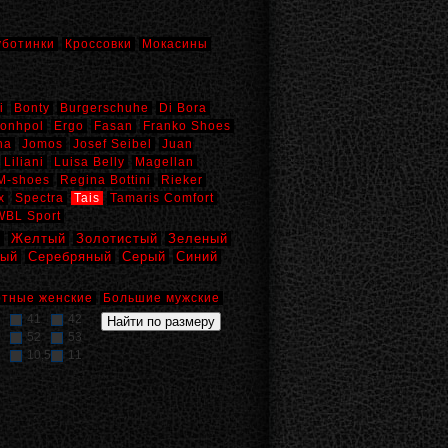
уботинки
Кроссовки
Мокасины
i
Bonty
Burgerschuhe
Di Bora
onhpol
Ergo
Fasan
Franko Shoes
na
Jomos
Josef Seibel
Juan
Liliani
Luisa Belly
Magellan
M-shoes
Regina Bottini
Rieker
x
Spectra
Tais
Tamaris Comfort
WBL Sport
й
Желтый
Золотистый
Зеленый
вый
Серебряный
Серый
Синий
тные женские
Большие мужские
41
42
52
53
10,5
11