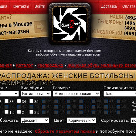
ация
Контакты
Войти
Доставка
Оплата
КингШуз - интернет-магазин с самым большим
выбором обуви нестандартных размеров
авная
Каталог
Распродажа
Женская обувь маленьких разм
РАСПРОДАЖА: ЖЕНСКИЕ БОТИЛЬОНЫ
РАЗМЕРОВ TAIS
он :
Вид обуви :
Размер :
Производитель 
36
37
38
39
40
41
42
2
33
34
35
На
3
44
45
46
47
48
49
50
51
52
53
Мо
Па
8
8,5
9
9,5
10
10,5
11
1,5
2
2,5
бражать:
Цвет:
Сортировать:
его не найдено.
Сбросьте параметры поиска
и попробуйте поис