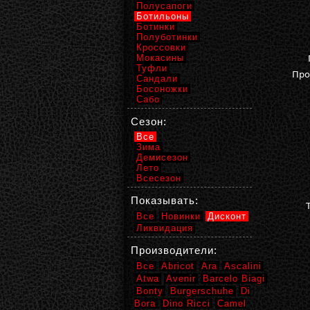
Полусапоги
Ботильоны
Ботинки
Полуботинки
Кроссовки
Мокасины
Туфли
Про
Сандали
Босоножки
Сабо
Сезон:
Все
Зима
Демисезон
Лето
Всесезон
Показывать:
Все
Новинки
Дисконт
Ликвидация
Производители:
Все
Abricot
Ara
Ascalini
Atwa
Avenir
Barcelo Biagi
Bonty
Burgerschuhe
Di
Bora
Dino Ricci
Camel