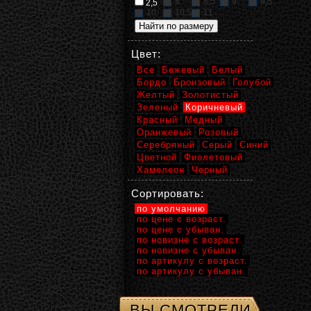
8
8,5
9
9,5
2,5
10
10,5
11
Цвет:
Все
Бежевый
Белый
Бордо
Бронзовый
Голубой
Желтый
Золотистый
Зеленый
Коричневый
Красный
Медный
Оранжевый
Розовый
Серебряный
Серый
Синий
Цветной
Фиолетовый
Хамелеон
Черный
Сортировать:
по умолчанию
по цене с возраст.
по цене с убыван.
по новизне с возраст.
по новизне с убыван.
по артикулу с возраст.
по артикулу с убыван.
ВЫ СМОТРЕЛИ