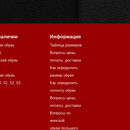
наличии
Информация
ая обувь
Таблица размеров
5
Вопросы цены,
кая обувь
оплаты, доставки
Как определить
ая обувь
размер обуви
0
,
51
,
52
,
53
Как определить
полноту обуви
Вопросы цены,
оплаты, доставки
Вопросы по
женской
обуви большого