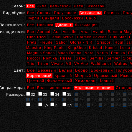
Сезон:
Все
Зима
Демисезон
Лето
Всесезон
Вид обуви:
Все
Сапоги
Полусапоги
Ботильоны
Ботинки
Пол
Туфли
Сандали
Босоножки
Сабо
Показывать:
Все
Новинки
Дисконт
Ликвидация
изводители:
Все
Abricot
Ara
Ascalini
Atwa
Avenir
Barcelo Biag
Dino Ricci
Camel Active
Carmen Poveda
City Star
C
Fretz
Freude
Gabor
Gloria - N.R.
Grisport
Hogl
Ja
Maestre
King Paolo
KingShoe
Krisbut
Kumfo
Lesta
Magnus Shoes
Moda Donna
Nord
Norita
Peatika
P
Roccol
Romika
RusAri
Sateg
Semilia
Semler
Siou
Trio
Triton
Vivalo
VS
VV-Vito
Waldlaufer
Walrus
Цвет:
Все
Бежевый
Белый
Бордо
Бронзовый
Голубо
Коричневый
Красный
Медный
Оранжевый
Розо
Цветной
Фиолетовый
Хамелеон
Черный
Тип размера:
Все
Большие женские
Маленькие женские
Стандар
36
37
38
39
40
Размеры:
32
33
34
35
43
44
45
46
47
48
49
50
51
8
8,5
9
9,5
10
1
1,5
2
2,5