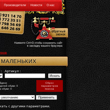
Производители
Новости
О нас
Нажмите Ctrl+D,чтобы сохранить сайт
в закладку вашего браузера
еров
 МАЛЕНЬКИХ
:
Артикул :
йдено
Сброс
делей обуви: 0
параметров
р обуви: 0
поиска
кать с другими параметрами.