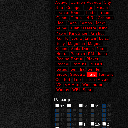
Active
Carmen Poveda
City
Star
Conhpol
Ergo
Fasan
Franko Shoes
Fretz
Freude
Gabor
Gloria - N.R.
Grisport
Hogl
Jana
Jomos
Josef
Seibel
Juan Maestre
King
Paolo
KingShoe
Krisbut
Kumfo
Lesta
Liliani
Luisa
Belly
Magellan
Magnus
Shoes
Moda Donna
Nord
Norita
Peatika
PM-shoes
Regina Bottini
Rieker
Roccol
Romika
RusAri
Sateg
Semilia
Semler
Sioux
Spectra
Tais
Tamaris
Comfort
Trio
Triton
Vivalo
VS
VV-Vito
Waldlaufer
Walrus
WBL Sport
Размеры:
36
32
33
34
35
37
38
39
40
41
42
43
44
45
46
47
48
49
50
51
52
53
1
1,5
2