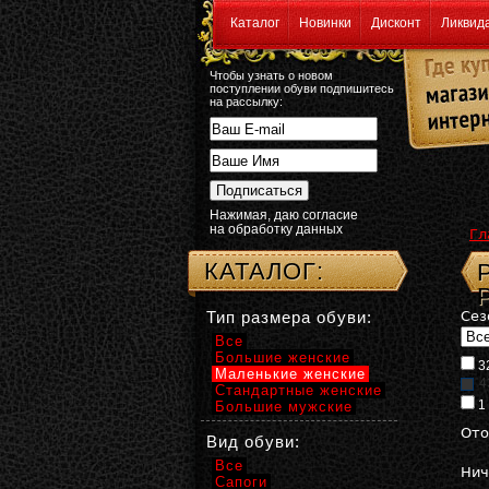
Каталог
Новинки
Дисконт
Ликвид
Чтобы узнать о новом
поступлении обуви подпишитесь
на рассылку:
Нажимая, даю согласие
на обработку данных
Гл
КАТАЛОГ:
Тип размера обуви:
Сез
Все
Большие женские
3
Маленькие женские
4
Стандартные женские
1
Большие мужские
Ото
Вид обуви:
Все
Нич
Сапоги