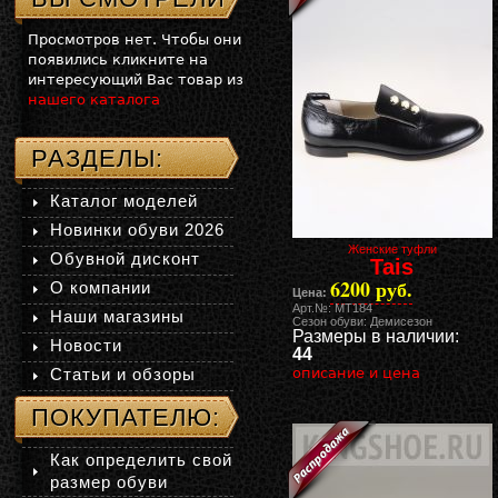
Просмотров нет. Чтобы они
появились кликните на
интересующий Вас товар из
нашего каталога
РАЗДЕЛЫ:
Каталог моделей
Новинки обуви 2026
Женские туфли
Обувной дисконт
Tais
6200 руб.
О компании
Цена:
Арт.№: MT184
Наши магазины
Сезон обуви: Демисезон
Размеры в наличии:
Новости
44
Статьи и обзоры
описание и цена
ПОКУПАТЕЛЮ:
Как определить свой
размер обуви