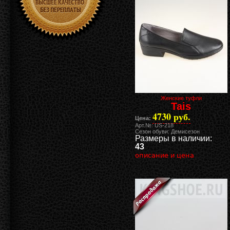
Женские туфли
Tais
4730 руб.
Цена:
Арт.№: US-218
Сезон обуви: Демисезон
Размеры в наличии:
43
описание и цена