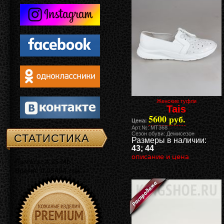
Женские туфли
Tais
5600 руб.
Цена:
Арт.№: MT368
Сезон обуви: Демисезон
СТАТИСТИКА
Размеры в наличии:
43; 44
описание и цена
Память: 4.25 Mb
Время: 0.05494 сек.