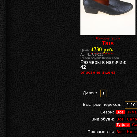
Женские туфли
Tais
4730 руб.
Цена:
Арт.№: US-218
Сезон обуви: Демисезон
Размеры в наличии:
42
описание и цена
Далее:
1
Быстрый переход:
1-10
Сезон:
Все
Зима
Вид обуви:
Все
Сапо
Туфли
С
Показывать:
Все
Нови