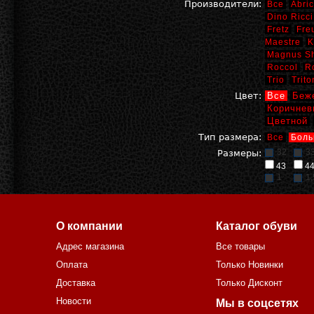
Производители:
Все
Abric
Dino Ricci
Fretz
Fre
Maestre
K
Magnus S
Roccol
R
Trio
Trito
Цвет:
Все
Беж
Коричнев
Цветной
Тип размера:
Все
Боль
32
3
Размеры:
43
4
1
1,
О компании
Каталог обуви
Адрес магазина
Все товары
Оплата
Только Новинки
Доставка
Только Дисконт
Новости
Мы в соцсетях