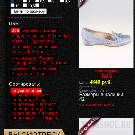
2,5
8
8,5
9
9,5
10
10,5
11
Цвет:
Все
Бежевый
Белый
Бордо
Бронзовый
Голубой
Желтый
Золотистый
Зеленый
Коричневый
Красный
Медный
Оранжевый
Розовый
Серебряный
Серый
Синий
Цветной
Фиолетовый
Женские туфли
Хамелеон
Черный
Tais
4840 руб.
Цена:
Сортировать:
Арт.№: 690
по умолчанию
Сезон обуви: Лето
Размеры в наличии:
по цене с возраст.
42
по цене с убыван.
по новизне с возраст.
описание и цена
по новизне с убыван.
по артикулу с возраст.
по артикулу с убыван.
ВЫ СМОТРЕЛИ