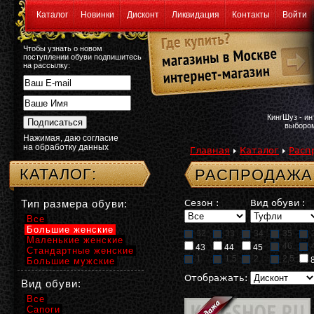
Каталог
Новинки
Дисконт
Ликвидация
Контакты
Войти
Чтобы узнать о новом
поступлении обуви подпишитесь
на рассылку:
КингШуз - и
выбором
Нажимая, даю согласие
на обработку данных
Главная
Каталог
Расп
КАТАЛОГ:
РАСПРОДАЖА:
Тип размера обуви:
Сезон :
Вид обуви :
Все
Большие женские
32
33
34
35
Маленькие женские
46
43
44
45
Стандартные женские
1
1,5
2
2,5
Большие мужские
Отображать:
Вид обуви:
Все
Сапоги