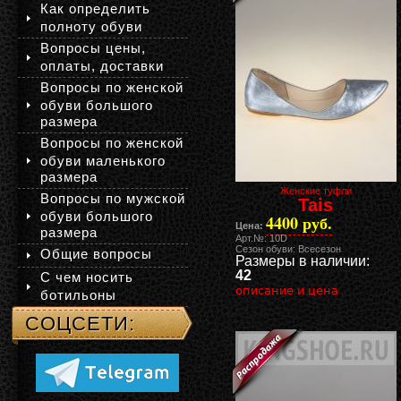
Как определить
полноту обуви
Вопросы цены,
оплаты, доставки
Вопросы по женской
обуви большого
размера
Вопросы по женской
обуви маленького
размера
Женские туфли
Вопросы по мужской
Tais
обуви большого
4400 руб.
Цена:
размера
Арт.№: 10D
Сезон обуви: Всесезон
Общие вопросы
Размеры в наличии:
42
С чем носить
описание и цена
ботильоны
СОЦСЕТИ: