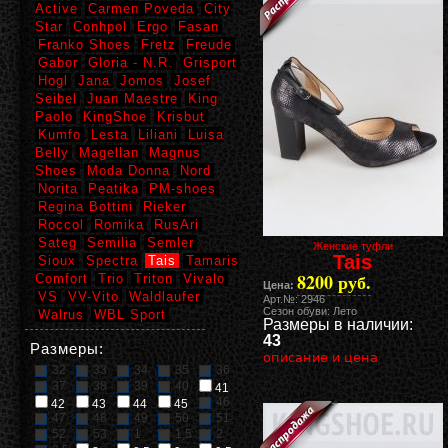
Active
Carmen Poveda
City
Star
Conhpol
Ergo
Fasan
Franko Shoes
Fretz
Freude
Gabor
Gloria - N.R.
Grisport
Hogl
Jana
Jomos
Josef
Seibel
Juan Maestre
King
Paolo
KingShoe
Krisbut
Kumfo
Lesta
Liliani
Luisa
Belly
Magellan
Magnus
Shoes
Moda Donna
Nord
Norita
Peatika
PM-shoes
Regina Bottini
Rieker
Roccol
Romika
RusAri
Sateg
Semilia
Semler
Женские туфли
Tais
Sioux
Spectra
Tais
Tamaris
8200 руб.
Comfort
Trio
Triton
Vivalo
Цена:
VS
VV-Vito
Waldlaufer
Арт.№: 2946
Сезон обуви: Лето
Walrus
WBL Sport
Размеры в наличии:
43
Размеры:
описание и цена
32
33
34
35
36
37
38
39
40
41
46
42
43
44
45
47
48
49
50
51
52
53
1
1,5
2