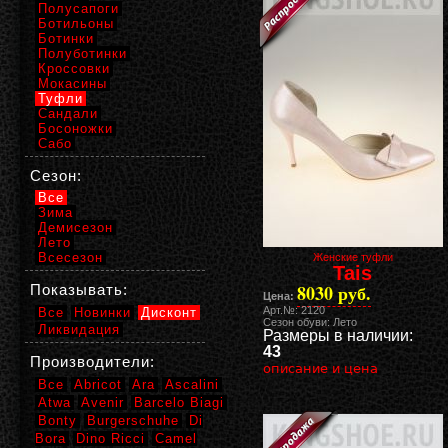
Полусапоги
Ботильоны
Ботинки
Полуботинки
Кроссовки
Мокасины
Туфли
Сандали
Босоножки
Сабо
Сезон:
Все
Зима
Демисезон
Лето
Всесезон
Женские туфли
Tais
8030 руб.
Показывать:
Цена:
Арт.№: 2120
Все
Новинки
Дисконт
Сезон обуви: Лето
Ликвидация
Размеры в наличии:
43
Производители:
описание и цена
Все
Abricot
Ara
Ascalini
Atwa
Avenir
Barcelo Biagi
Bonty
Burgerschuhe
Di
Bora
Dino Ricci
Camel