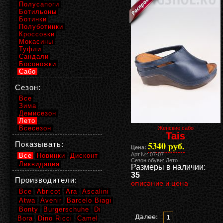
Полусапоги
Ботильоны
Ботинки
Полуботинки
Кроссовки
Мокасины
Туфли
Сандали
Босоножки
Сабо
Сезон:
Все
Зима
Демисезон
Лето
Всесезон
Женские сабо
Tais
5340 руб.
Показывать:
Цена:
Арт.№: 07-07
Все
Новинки
Дисконт
Сезон обуви: Лето
Ликвидация
Размеры в наличии:
35
Производители:
описание и цена
Все
Abricot
Ara
Ascalini
Atwa
Avenir
Barcelo Biagi
Bonty
Burgerschuhe
Di
Далее:
1
Bora
Dino Ricci
Camel