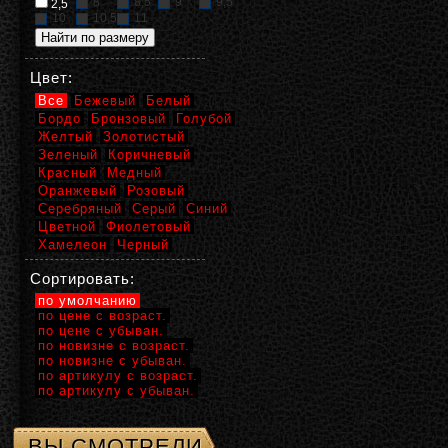
8
8,5
9
9,5
2,5
10
10,5
11
Цвет:
Все
Бежевый
Белый
Бордо
Бронзовый
Голубой
Желтый
Золотистый
Зеленый
Коричневый
Красный
Медный
Оранжевый
Розовый
Серебряный
Серый
Синий
Цветной
Фиолетовый
Хамелеон
Черный
Сортировать:
по умолчанию
по цене с возраст.
по цене с убыван.
по новизне с возраст.
по новизне с убыван.
по артикулу с возраст.
по артикулу с убыван.
ВЫ СМОТРЕЛИ