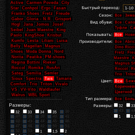
Active
Carmen Poveda
City
Быстрый переход:
Star
Conhpol
Ergo
Fasan
1-10
Franko Shoes
Fretz
Freude
Сезон:
Все
Зима
Gabor
Gloria - N.R.
Grisport
Вид обуви:
Все
Сапо
Hogl
Jana
Jomos
Josef
Туфли
С
Seibel
Juan Maestre
King
Показывать:
Все
Нови
Paolo
KingShoe
Krisbut
Kumfo
Lesta
Liliani
Luisa
Производители:
Все
Abric
Belly
Magellan
Magnus
Dino Ricci
Shoes
Moda Donna
Nord
Fretz
Fre
Norita
Peatika
PM-shoes
Maestre
K
Regina Bottini
Rieker
Magnus S
Roccol
Romika
RusAri
Roccol
R
Sateg
Semilia
Semler
Trio
Trito
Sioux
Spectra
Tais
Tamaris
Цвет:
Все
Беж
Comfort
Trio
Triton
Vivalo
Коричнев
VS
VV-Vito
Waldlaufer
Цветной
Walrus
WBL Sport
Тип размера:
Все
Боль
Размеры:
Размеры:
32
3
43
4
36
32
33
34
35
37
38
39
40
41
1
1,
42
43
44
45
46
47
48
49
50
51
52
53
1
1,5
2