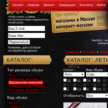
Каталог
Новинки
Дисконт
Ликвидация
Контакты
Войти
Чтобы узнать о новом
поступлении обуви подпишитесь
на рассылку:
КингШуз - и
выбором
Нажимая, даю согласие
на обработку данных
Главная
Каталог
Женс
КАТАЛОГ:
КАТАЛОГ: ЛЕ
TAIS
Тип размера обуви:
Сезон :
Вид обуви :
Все
Большие женские
32
33
34
35
Маленькие женские
43
44
45
46
Стандартные женские
1
1,5
2
2,5
Большие мужские
Отображать:
Вид обуви:
Все
Сапоги