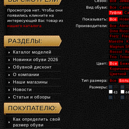
Сезон:
Все
Зима
Вид обуви:
Все
Сапо
Просмотров нет. Чтобы они
Туфли
С
появились кликните на
Показывать:
Все
Нови
интересующий Вас товар из
нашего каталога
Производители:
Все
Abric
Dino Ricci
Fretz
Fre
РАЗДЕЛЫ:
Maestre
K
Magnus S
Каталог моделей
Roccol
R
Trio
Trito
Новинки обуви 2026
Цвет:
Все
Беж
Обувной дисконт
Коричнев
Цветной
О компании
Тип размера:
Все
Боль
Наши магазины
32
3
Размеры:
Новости
43
4
Статьи и обзоры
1
1,
ПОКУПАТЕЛЮ:
Как определить свой
размер обуви