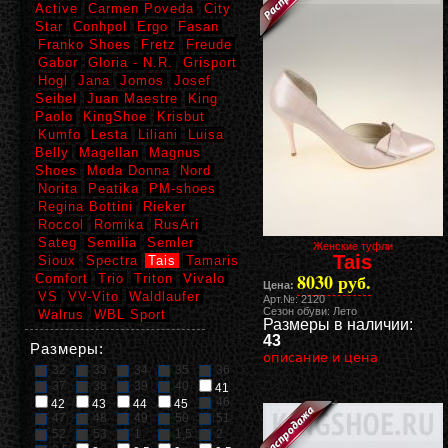
Active
Carmen Poveda
City
Star
Conhpol
Ergo
Fasan
Franko Shoes
Fretz
Freude
Gabor
Gloria - N.R.
Grisport
Hogl
Jana
Jomos
Josef
Seibel
Juan Maestre
King
Paolo
KingShoe
Krisbut
Kumfo
Lesta
Liliani
Luisa
Belly
Magellan
Magnus
Shoes
Moda Donna
Nord
Norita
Peatika
PM-shoes
Regina Bottini
Rieker
Roccol
Romika
RusAri
Sateg
Semilia
Semler
Женские туфли
Tais
Sioux
Spectra
Tais
Tamaris
8030 руб.
Comfort
Trio
Triton
Vivalo
Цена:
VS
VV-Vito
Waldlaufer
Арт.№: 2120
Сезон обуви: Лето
Walrus
WBL Sport
Размеры в наличии:
43
Размеры:
описание и цена
32
33
34
35
36
37
38
39
40
41
46
42
43
44
45
47
48
49
50
51
52
53
1
1,5
2