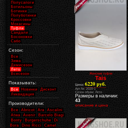
Полусапоги
Ботильоны
Ботинки
Полуботинки
Кроссовки
Мокасины
Туфли
Сандали
Босоножки
Сабо
Сезон:
Все
Зима
Демисезон
Лето
Всесезон
Женские туфли
Tais
6220 руб.
Показывать:
Цена:
Арт.№: 2020-1
Все
Новинки
Дисконт
Сезон обуви: Лето
Ликвидация
Размеры в наличии:
43
Производители:
описание и цена
Все
Abricot
Ara
Ascalini
Atwa
Avenir
Barcelo Biagi
Bonty
Burgerschuhe
Di
Bora
Dino Ricci
Camel