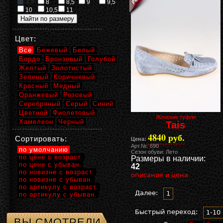
2,5
8
8,5
9
9,5
10
10,5
11
Цвет:
Все
Бежевый
Белый
Бордо
Бронзовый
Голубой
Желтый
Золотистый
Зеленый
Коричневый
Красный
Медный
Оранжевый
Розовый
Серебряный
Серый
Синий
Цветной
Фиолетовый
Женские туфли
Хамелеон
Черный
Tais
4840 руб.
Сортировать:
Цена:
Арт.№: 690
по умолчанию
Сезон обуви: Лето
по цене с возраст.
Размеры в наличии:
по цене с убыван.
42
по новизне с возраст.
описание и цена
по новизне с убыван.
по артикулу с возраст.
Далее:
1
по артикулу с убыван.
Быстрый переход:
1-10
ВЫ СМОТРЕЛИ