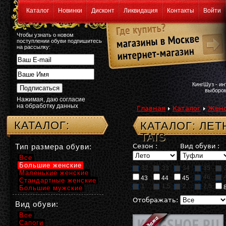
Каталог
Новинки
Дисконт
Ликвидация
Контакты
Войти
Чтобы узнать о новом
поступлении обуви подпишитесь
на рассылку:
КингШуз - и
выбором
Нажимая, даю согласие
на обработку данных
Главная
Каталог
Женс
КАТАЛОГ:
КАТАЛОГ: ЛЕ
TAIS
Тип размера обуви:
Сезон :
Вид обуви :
Все
Большие женские
32
33
34
35
Маленькие женские
46
43
44
45
Стандартные женские
1
1,5
2
2,5
Большие мужские
Отображать:
Вид обуви:
Все
Сапоги