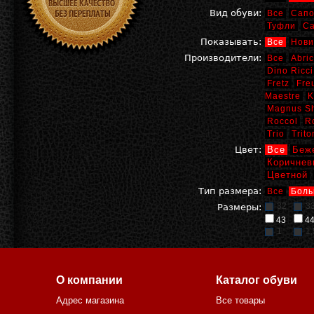
Вид обуви:
Все
Сапо
Туфли
С
Показывать:
Все
Нови
Производители:
Все
Abric
Dino Ricci
Fretz
Fre
Maestre
K
Magnus S
Roccol
R
Trio
Trito
Цвет:
Все
Беж
Коричнев
Цветной
Тип размера:
Все
Боль
32
3
Размеры:
43
4
1
1,
О компании
Каталог обуви
Адрес магазина
Все товары