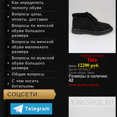
Как определить
полноту обуви
Вопросы цены,
оплаты, доставки
Вопросы по женской
обуви большого
размера
Вопросы по женской
обуви маленького
размера
Женские ботинки
Вопросы по мужской
Tais
обуви большого
12200 руб.
Цена:
размера
Арт.№: MT333-1
Сезон обуви: Зима
Общие вопросы
Размеры в наличии:
42
С чем носить
описание и цена
ботильоны
СОЦСЕТИ: