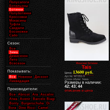
Полусапоги
Ботильоны
Ботинки
Полуботинки
Кроссовки
Мокасины
Туфли
Сандали
Босоножки
Сабо
Сезон:
Все
Зима
Демисезон
Лето
Всесезон
Женские ботинки
Tais
13600 руб.
Показывать:
Цена:
Арт.№: MT055-9
Все
Новинки
Дисконт
Сезон обуви: Зима
Ликвидация
Размеры в наличии:
42; 43; 44
Производители:
описание и цена
Все
Abricot
Ara
Ascalini
Atwa
Avenir
Barcelo Biagi
Bonty
Burgerschuhe
Di
Bora
Dino Ricci
Camel