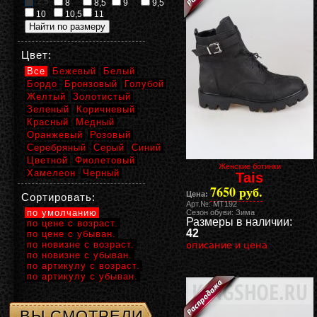
2,5
8
8,5
9
9,5
10
10,5
11
Цвет:
Все
Бежевый
Белый
Бордо
Бронзовый
Голубой
Желтый
Золотистый
Зеленый
Коричневый
Красный
Медный
Оранжевый
Розовый
Серебряный
Серый
Синий
Цветной
Фиолетовый
Женские ботинки
Хамелеон
Черный
Tais
7650 руб.
Цена:
Сортировать:
Арт.№: MT192
по умолчанию
Сезон обуви: Зима
Размеры в наличии:
по цене с возраст.
42
по цене с убыван.
по новизне с возраст.
описание и цена
по новизне с убыван.
по артикулу с возраст.
по артикулу с убыван.
ВЫ СМОТРЕЛИ