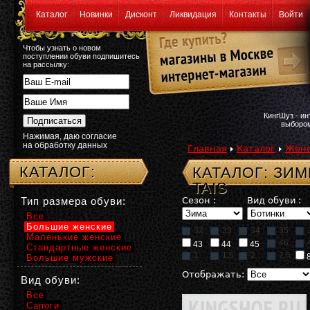
Каталог
Новинки
Дисконт
Ликвидация
Контакты
Войти
Чтобы узнать о новом
поступлении обуви подпишитесь
на рассылку:
КингШуз - и
выбором
Нажимая, даю согласие
на обработку данных
Главная
Каталог
Женс
КАТАЛОГ:
КАТАЛОГ: ЗИ
TAIS
Тип размера обуви:
Сезон :
Вид обуви :
Все
Большие женские
32
33
34
35
Маленькие женские
46
43
44
45
Стандартные женские
1
1,5
2
2,5
Большие мужские
Отображать:
Вид обуви:
Все
Сапоги