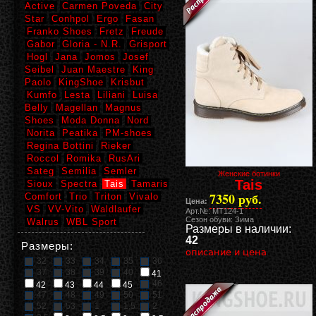
Active
Carmen Poveda
City
Star
Conhpol
Ergo
Fasan
Franko Shoes
Fretz
Freude
Gabor
Gloria - N.R.
Grisport
Hogl
Jana
Jomos
Josef
Seibel
Juan Maestre
King
Paolo
KingShoe
Krisbut
Kumfo
Lesta
Liliani
Luisa
Belly
Magellan
Magnus
Shoes
Moda Donna
Nord
Norita
Peatika
PM-shoes
Regina Bottini
Rieker
Roccol
Romika
RusAri
Sateg
Semilia
Semler
Женские ботинки
Tais
Sioux
Spectra
Tais
Tamaris
7350 руб.
Comfort
Trio
Triton
Vivalo
Цена:
VS
VV-Vito
Waldlaufer
Арт.№: MT124-1
Сезон обуви: Зима
Walrus
WBL Sport
Размеры в наличии:
42
Размеры:
описание и цена
32
33
34
35
36
37
38
39
40
41
46
42
43
44
45
47
48
49
50
51
52
53
1
1,5
2