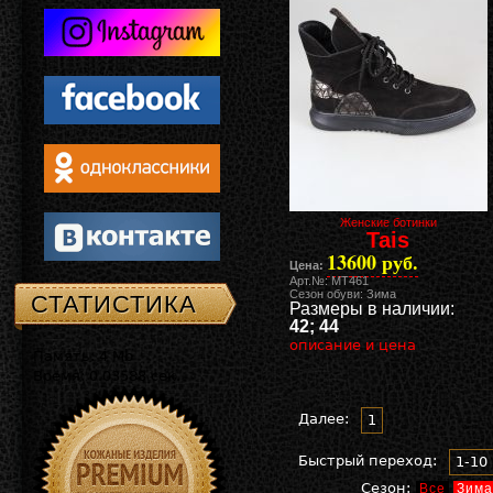
Женские ботинки
Tais
13600 руб.
Цена:
Арт.№: MT461
Сезон обуви: Зима
СТАТИСТИКА
Размеры в наличии:
42; 44
описание и цена
Память: 4 Mb
Время: 0.03588 сек.
Далее:
1
Быстрый переход:
1-10
Сезон:
Все
Зима