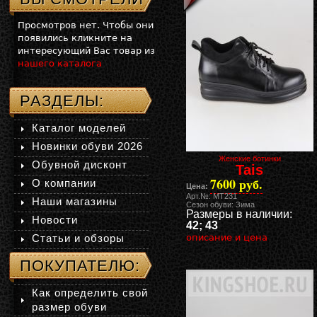
Просмотров нет. Чтобы они
появились кликните на
интересующий Вас товар из
нашего каталога
РАЗДЕЛЫ:
Каталог моделей
Новинки обуви 2026
Женские ботинки
Обувной дисконт
Tais
7600 руб.
О компании
Цена:
Арт.№: MT231
Наши магазины
Сезон обуви: Зима
Размеры в наличии:
Новости
42; 43
Статьи и обзоры
описание и цена
ПОКУПАТЕЛЮ:
Как определить свой
размер обуви