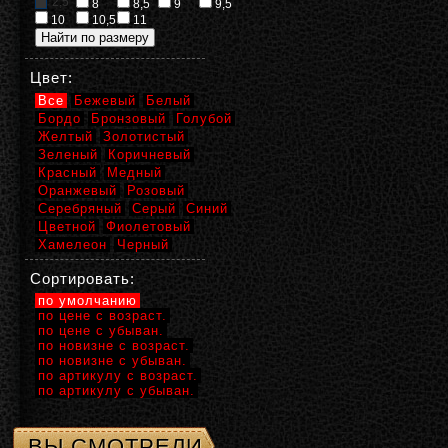
2,5
8
8,5
9
9,5
10
10,5
11
Цвет:
Все
Бежевый
Белый
Бордо
Бронзовый
Голубой
Желтый
Золотистый
Зеленый
Коричневый
Красный
Медный
Оранжевый
Розовый
Серебряный
Серый
Синий
Цветной
Фиолетовый
Хамелеон
Черный
Сортировать:
по умолчанию
по цене с возраст.
по цене с убыван.
по новизне с возраст.
по новизне с убыван.
по артикулу с возраст.
по артикулу с убыван.
ВЫ СМОТРЕЛИ