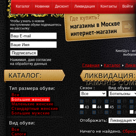
Каталог
Новинки
Дисконт
Ликвидация
Контакты
Войти
Чтобы узнать о новом
поступлении обуви подпишитесь
на рассылку:
КингШуз - и
выбором
Нажимая, даю согласие
на обработку данных
Главная
Каталог
Ликв
КАТАЛОГ:
ЛИКВИДАЦИЯ
TAMARIS COM
Тип размера обуви:
Сезон :
Вид обуви :
Все
Большие женские
32
33
34
35
Маленькие женские
46
43
44
45
Стандартные женские
1
1,5
2
2,5
Большие мужские
Отображать:
Вид обуви:
Все
Ничего не найдено.
Сброс
Сапоги