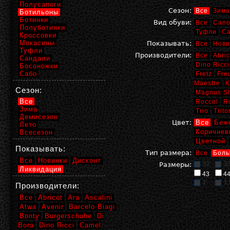
Полусапоги
Сезон:
Все
Зима
Ботильоны
Ботинки
Вид обуви:
Все
Сапо
Полуботинки
Туфли
С
Кроссовки
Мокасины
Показывать:
Все
Нови
Туфли
Производители:
Все
Abric
Сандали
Dino Ricci
Босоножки
Сабо
Fretz
Fre
Maestre
K
Сезон:
Magnus S
Все
Roccol
R
Зима
Trio
Trito
Демисезон
Цвет:
Все
Беж
Лето
Коричнев
Всесезон
Цветной
Показывать:
Тип размера:
Все
Боль
Все
Новинки
Дисконт
32
3
Размеры:
Ликвидация
43
4
1
1,
Производители:
Все
Abricot
Ara
Ascalini
Atwa
Avenir
Barcelo Biagi
Bonty
Burgerschuhe
Di
Bora
Dino Ricci
Camel