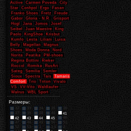
Active
Carmen Poveda
City
Star
Conhpol
Ergo
Fasan
Franko Shoes
Fretz
Freude
Gabor
Gloria - N.R.
Grisport
Hogl
Jana
Jomos
Josef
Seibel
Juan Maestre
King
Paolo
KingShoe
Krisbut
Kumfo
Lesta
Liliani
Luisa
Belly
Magellan
Magnus
Shoes
Moda Donna
Nord
Norita
Peatika
PM-shoes
Regina Bottini
Rieker
Roccol
Romika
RusAri
Sateg
Semilia
Semler
Sioux
Spectra
Tais
Tamaris
Comfort
Trio
Triton
Vivalo
VS
VV-Vito
Waldlaufer
Walrus
WBL Sport
Размеры:
32
33
34
35
36
37
38
39
40
41
46
42
43
44
45
47
48
49
50
51
52
53
1
1,5
2