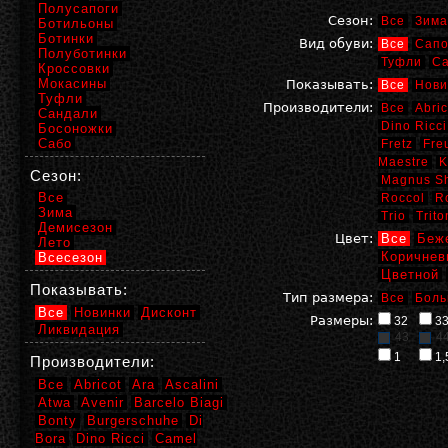
Полусапоги
Сезон:
Все
Зима
Ботильоны
Ботинки
Вид обуви:
Все
Сапо
Полуботинки
Туфли
С
Кроссовки
Мокасины
Показывать:
Все
Нови
Туфли
Производители:
Все
Abric
Сандали
Dino Ricci
Босоножки
Сабо
Fretz
Fre
Maestre
K
Сезон:
Magnus S
Все
Roccol
R
Зима
Trio
Trito
Демисезон
Цвет:
Все
Беж
Лето
Коричнев
Всесезон
Цветной
Показывать:
Тип размера:
Все
Боль
Все
Новинки
Дисконт
Размеры:
32
3
Ликвидация
43
4
1
1,
Производители:
Все
Abricot
Ara
Ascalini
Atwa
Avenir
Barcelo Biagi
Bonty
Burgerschuhe
Di
Bora
Dino Ricci
Camel