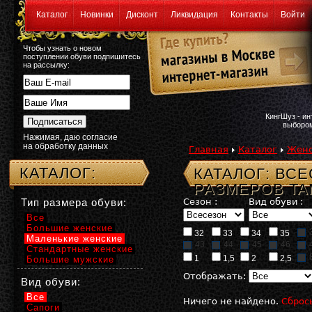
Каталог
Новинки
Дисконт
Ликвидация
Контакты
Войти
Чтобы узнать о новом
поступлении обуви подпишитесь
на рассылку:
КингШуз - и
выбором
Нажимая, даю согласие
на обработку данных
Главная
Каталог
Женс
КАТАЛОГ:
КАТАЛОГ: ВС
РАЗМЕРОВ TA
Тип размера обуви:
Сезон :
Вид обуви :
Все
Большие женские
32
33
34
35
Маленькие женские
43
44
45
46
Стандартные женские
1
1,5
2
2,5
Большие мужские
Отображать:
Вид обуви:
Все
Ничего не найдено.
Сброс
Сапоги