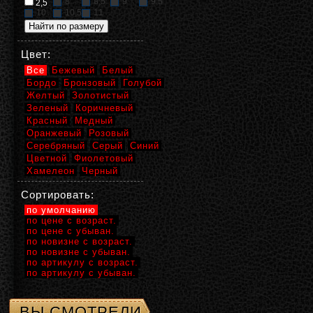
8
8,5
9
9,5
2,5
10
10,5
11
Цвет:
Все
Бежевый
Белый
Бордо
Бронзовый
Голубой
Желтый
Золотистый
Зеленый
Коричневый
Красный
Медный
Оранжевый
Розовый
Серебряный
Серый
Синий
Цветной
Фиолетовый
Хамелеон
Черный
Сортировать:
по умолчанию
по цене с возраст.
по цене с убыван.
по новизне с возраст.
по новизне с убыван.
по артикулу с возраст.
по артикулу с убыван.
ВЫ СМОТРЕЛИ