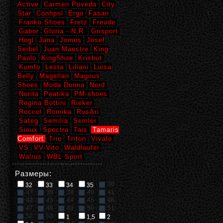
Active
Carmen Poveda
City
Star
Conhpol
Ergo
Fasan
Franko Shoes
Fretz
Freude
Gabor
Gloria - N.R.
Grisport
Hogl
Jana
Jomos
Josef
Seibel
Juan Maestre
King
Paolo
KingShoe
Krisbut
Kumfo
Lesta
Liliani
Luisa
Belly
Magellan
Magnus
Shoes
Moda Donna
Nord
Norita
Peatika
PM-shoes
Regina Bottini
Rieker
Roccol
Romika
RusAri
Sateg
Semilia
Semler
Sioux
Spectra
Tais
Tamaris
Comfort
Trio
Triton
Vivalo
VS
VV-Vito
Waldlaufer
Walrus
WBL Sport
Размеры:
36
32
33
34
35
37
38
39
40
41
42
43
44
45
46
47
48
49
50
51
52
53
1
1,5
2