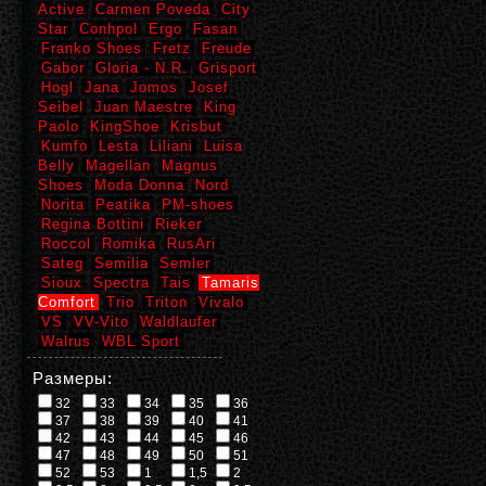
Active
Carmen Poveda
City
Star
Conhpol
Ergo
Fasan
Franko Shoes
Fretz
Freude
Gabor
Gloria - N.R.
Grisport
Hogl
Jana
Jomos
Josef
Seibel
Juan Maestre
King
Paolo
KingShoe
Krisbut
Kumfo
Lesta
Liliani
Luisa
Belly
Magellan
Magnus
Shoes
Moda Donna
Nord
Norita
Peatika
PM-shoes
Regina Bottini
Rieker
Roccol
Romika
RusAri
Sateg
Semilia
Semler
Sioux
Spectra
Tais
Tamaris
Comfort
Trio
Triton
Vivalo
VS
VV-Vito
Waldlaufer
Walrus
WBL Sport
Размеры:
32
33
34
35
36
37
38
39
40
41
42
43
44
45
46
47
48
49
50
51
52
53
1
1,5
2