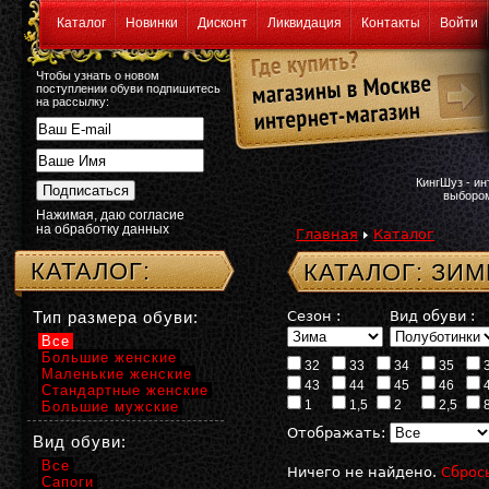
Каталог
Новинки
Дисконт
Ликвидация
Контакты
Войти
Чтобы узнать о новом
поступлении обуви подпишитесь
на рассылку:
КингШуз - и
выбором
Нажимая, даю согласие
на обработку данных
Главная
Каталог
КАТАЛОГ:
КАТАЛОГ: ЗИ
Тип размера обуви:
Сезон :
Вид обуви :
Все
Большие женские
32
33
34
35
Маленькие женские
43
44
45
46
Стандартные женские
1
1,5
2
2,5
Большие мужские
Отображать:
Вид обуви:
Все
Ничего не найдено.
Сброс
Сапоги