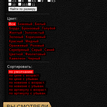
2,5
8
8,5
9
9,5
10
10,5
11
Цвет:
Все
Бежевый
Белый
Бордо
Бронзовый
Голубой
Желтый
Золотистый
Зеленый
Коричневый
Красный
Медный
Оранжевый
Розовый
Серебряный
Серый
Синий
Цветной
Фиолетовый
Хамелеон
Черный
Сортировать:
по умолчанию
по цене с возраст.
по цене с убыван.
по новизне с возраст.
по новизне с убыван.
по артикулу с возраст.
по артикулу с убыван.
ВЫ СМОТРЕЛИ