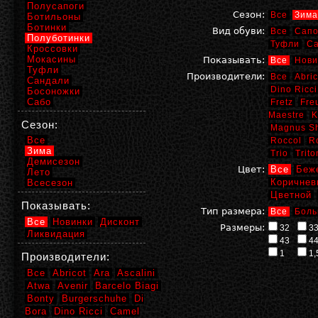
Полусапоги
Сезон:
Все
Зима
Ботильоны
Ботинки
Вид обуви:
Все
Сапо
Полуботинки
Туфли
С
Кроссовки
Мокасины
Показывать:
Все
Нови
Туфли
Производители:
Все
Abric
Сандали
Dino Ricci
Босоножки
Сабо
Fretz
Fre
Maestre
K
Сезон:
Magnus S
Все
Roccol
R
Зима
Trio
Trito
Демисезон
Цвет:
Все
Беж
Лето
Коричнев
Всесезон
Цветной
Показывать:
Тип размера:
Все
Боль
Все
Новинки
Дисконт
Размеры:
32
3
Ликвидация
43
4
1
1,
Производители:
Все
Abricot
Ara
Ascalini
Atwa
Avenir
Barcelo Biagi
Bonty
Burgerschuhe
Di
Bora
Dino Ricci
Camel