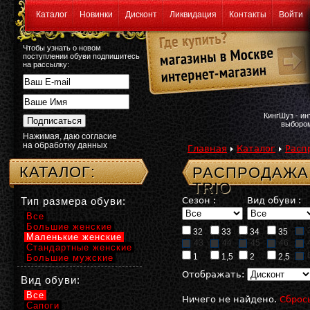
Каталог
Новинки
Дисконт
Ликвидация
Контакты
Войти
Чтобы узнать о новом
поступлении обуви подпишитесь
на рассылку:
КингШуз - и
выбором
Нажимая, даю согласие
на обработку данных
Главная
Каталог
Расп
КАТАЛОГ:
РАСПРОДАЖА:
TRIO
Тип размера обуви:
Сезон :
Вид обуви :
Все
Большие женские
32
33
34
35
Маленькие женские
43
44
45
46
Стандартные женские
1
1,5
2
2,5
Большие мужские
Отображать:
Вид обуви:
Все
Ничего не найдено.
Сброс
Сапоги