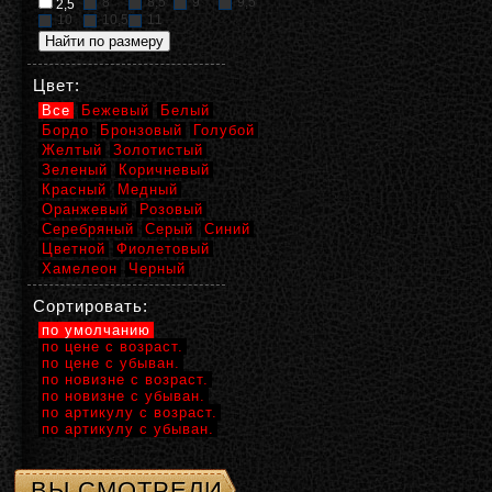
8
8,5
9
9,5
2,5
10
10,5
11
Цвет:
Все
Бежевый
Белый
Бордо
Бронзовый
Голубой
Желтый
Золотистый
Зеленый
Коричневый
Красный
Медный
Оранжевый
Розовый
Серебряный
Серый
Синий
Цветной
Фиолетовый
Хамелеон
Черный
Сортировать:
по умолчанию
по цене с возраст.
по цене с убыван.
по новизне с возраст.
по новизне с убыван.
по артикулу с возраст.
по артикулу с убыван.
ВЫ СМОТРЕЛИ