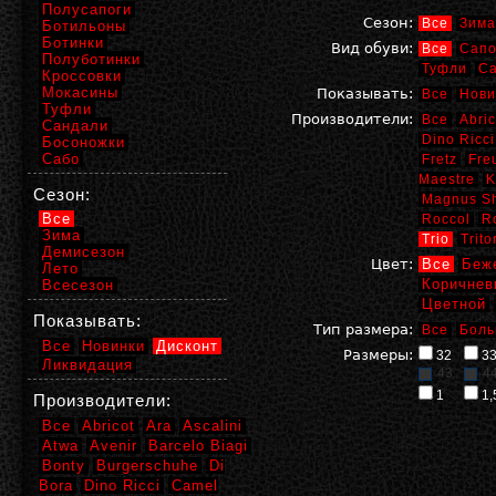
Полусапоги
Сезон:
Все
Зима
Ботильоны
Ботинки
Вид обуви:
Все
Сапо
Полуботинки
Туфли
С
Кроссовки
Мокасины
Показывать:
Все
Нови
Туфли
Производители:
Все
Abric
Сандали
Dino Ricci
Босоножки
Сабо
Fretz
Fre
Maestre
K
Сезон:
Magnus S
Все
Roccol
R
Зима
Trio
Trito
Демисезон
Цвет:
Все
Беж
Лето
Коричнев
Всесезон
Цветной
Показывать:
Тип размера:
Все
Боль
Все
Новинки
Дисконт
Размеры:
32
3
Ликвидация
43
4
1
1,
Производители:
Все
Abricot
Ara
Ascalini
Atwa
Avenir
Barcelo Biagi
Bonty
Burgerschuhe
Di
Bora
Dino Ricci
Camel