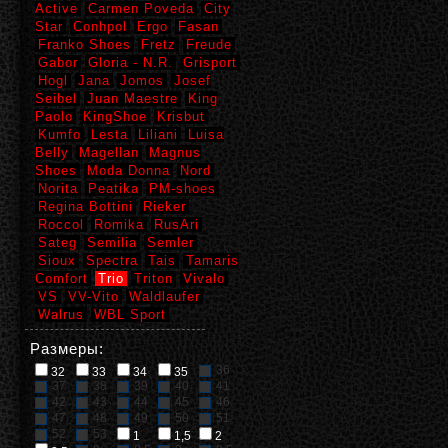
Active
Carmen Poveda
City
Star
Conhpol
Ergo
Fasan
Franko Shoes
Fretz
Freude
Gabor
Gloria - N.R.
Grisport
Hogl
Jana
Jomos
Josef
Seibel
Juan Maestre
King
Paolo
KingShoe
Krisbut
Kumfo
Lesta
Liliani
Luisa
Belly
Magellan
Magnus
Shoes
Moda Donna
Nord
Norita
Peatika
PM-shoes
Regina Bottini
Rieker
Roccol
Romika
RusAri
Sateg
Semilia
Semler
Sioux
Spectra
Tais
Tamaris
Comfort
Trio
Triton
Vivalo
VS
VV-Vito
Waldlaufer
Walrus
WBL Sport
Размеры:
36
32
33
34
35
37
38
39
40
41
42
43
44
45
46
47
48
49
50
51
52
53
1
1,5
2