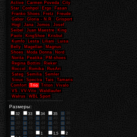
Active
Carmen Poveda
City
Star
Conhpol
Ergo
Fasan
Franko Shoes
Fretz
Freude
Gabor
Gloria - N.R.
Grisport
Hogl
Jana
Jomos
Josef
Seibel
Juan Maestre
King
Paolo
KingShoe
Krisbut
Kumfo
Lesta
Liliani
Luisa
Belly
Magellan
Magnus
Shoes
Moda Donna
Nord
Norita
Peatika
PM-shoes
Regina Bottini
Rieker
Roccol
Romika
RusAri
Sateg
Semilia
Semler
Sioux
Spectra
Tais
Tamaris
Comfort
Trio
Triton
Vivalo
VS
VV-Vito
Waldlaufer
Walrus
WBL Sport
Размеры:
36
32
33
34
35
37
38
39
40
41
42
43
44
45
46
47
48
49
50
51
52
53
1
1,5
2