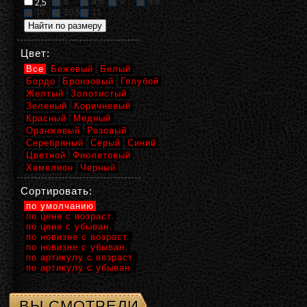
8
8,5
9
9,5
2,5
10
10,5
11
Цвет:
Все
Бежевый
Белый
Бордо
Бронзовый
Голубой
Желтый
Золотистый
Зеленый
Коричневый
Красный
Медный
Оранжевый
Розовый
Серебряный
Серый
Синий
Цветной
Фиолетовый
Хамелеон
Черный
Сортировать:
по умолчанию
по цене с возраст.
по цене с убыван.
по новизне с возраст.
по новизне с убыван.
по артикулу с возраст.
по артикулу с убыван.
ВЫ СМОТРЕЛИ