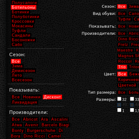
Полусапоги
Сезон:
Все
Зима
Ботильоны
Ботинки
Вид обуви:
Все
Сапо
Полуботинки
Туфли
С
Кроссовки
Мокасины
Показывать:
Все
Нови
Туфли
Производители:
Все
Abric
Сандали
Dino Ricci
Босоножки
Сабо
Fretz
Fre
Maestre
K
Сезон:
Magnus S
Все
Roccol
R
Зима
Trio
Trito
Демисезон
Цвет:
Все
Беж
Лето
Коричнев
Всесезон
Цветной
Показывать:
Тип размера:
Все
Боль
Все
Новинки
Дисконт
Размеры:
32
3
Ликвидация
43
4
1
1,
Производители:
Все
Abricot
Ara
Ascalini
Atwa
Avenir
Barcelo Biagi
Bonty
Burgerschuhe
Di
Bora
Dino Ricci
Camel