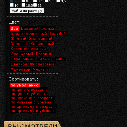
2,5
8
8,5
9
9,5
10
10,5
11
Цвет:
Все
Бежевый
Белый
Бордо
Бронзовый
Голубой
Желтый
Золотистый
Зеленый
Коричневый
Красный
Медный
Оранжевый
Розовый
Серебряный
Серый
Синий
Цветной
Фиолетовый
Хамелеон
Черный
Сортировать:
по умолчанию
по цене с возраст.
по цене с убыван.
по новизне с возраст.
по новизне с убыван.
по артикулу с возраст.
по артикулу с убыван.
ВЫ СМОТРЕЛИ