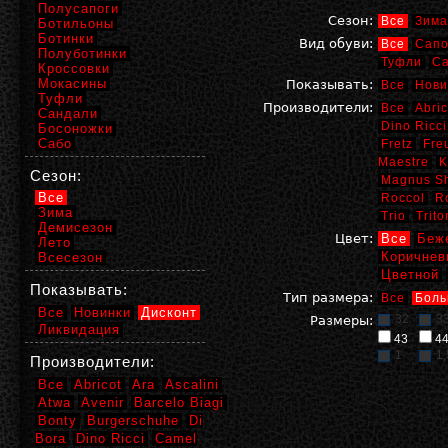
Полусапоги
Сезон:
Все
Зима
Ботильоны
Ботинки
Вид обуви:
Все
Сапо
Полуботинки
Туфли
С
Кроссовки
Мокасины
Показывать:
Все
Нови
Туфли
Производители:
Все
Abric
Сандали
Dino Ricci
Босоножки
Сабо
Fretz
Fre
Maestre
K
Сезон:
Magnus S
Все
Roccol
R
Зима
Trio
Trito
Демисезон
Цвет:
Все
Беж
Лето
Коричнев
Всесезон
Цветной
Показывать:
Тип размера:
Все
Боль
Все
Новинки
Дисконт
32
3
Размеры:
Ликвидация
43
4
1
1,
Производители:
Все
Abricot
Ara
Ascalini
Atwa
Avenir
Barcelo Biagi
Bonty
Burgerschuhe
Di
Bora
Dino Ricci
Camel