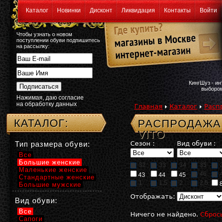
Каталог
Новинки
Дисконт
Ликвидация
Контакты
Войти
Чтобы узнать о новом
поступлении обуви подпишитесь
на рассылку:
КингШуз - и
выбором
Нажимая, даю согласие
на обработку данных
Главная
Каталог
Расп
КАТАЛОГ:
РАСПРОДАЖА:
VITO
Тип размера обуви:
Сезон :
Вид обуви :
Все
Большие женские
32
33
34
35
Маленькие женские
46
43
44
45
Стандартные женские
1
1,5
2
2,5
Большие мужские
Отображать:
Вид обуви:
Все
Ничего не найдено.
Сброс
Сапоги