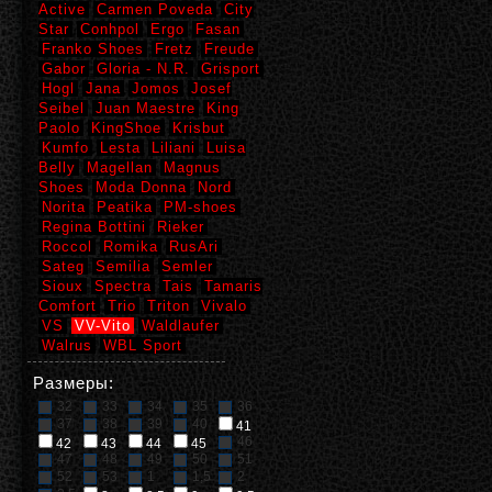
Active
Carmen Poveda
City
Star
Conhpol
Ergo
Fasan
Franko Shoes
Fretz
Freude
Gabor
Gloria - N.R.
Grisport
Hogl
Jana
Jomos
Josef
Seibel
Juan Maestre
King
Paolo
KingShoe
Krisbut
Kumfo
Lesta
Liliani
Luisa
Belly
Magellan
Magnus
Shoes
Moda Donna
Nord
Norita
Peatika
PM-shoes
Regina Bottini
Rieker
Roccol
Romika
RusAri
Sateg
Semilia
Semler
Sioux
Spectra
Tais
Tamaris
Comfort
Trio
Triton
Vivalo
VS
VV-Vito
Waldlaufer
Walrus
WBL Sport
Размеры:
32
33
34
35
36
37
38
39
40
41
46
42
43
44
45
47
48
49
50
51
52
53
1
1,5
2