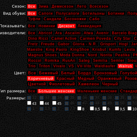
Сезон:
Все
Зима
Демисезон
Лето
Всесезон
Вид обуви:
Все
Сапоги
Полусапоги
Ботильоны
Ботинки
Пол
Туфли
Сандали
Босоножки
Сабо
Показывать:
Все
Новинки
Дисконт
Ликвидация
изводители:
Все
Abricot
Ara
Ascalini
Atwa
Avenir
Barcelo Biag
Dino Ricci
Camel Active
Carmen Poveda
City Star
C
Fretz
Freude
Gabor
Gloria - N.R.
Grisport
Hogl
Ja
Maestre
King Paolo
KingShoe
Krisbut
Kumfo
Lesta
Magnus Shoes
Moda Donna
Nord
Norita
Peatika
P
Roccol
Romika
RusAri
Sateg
Semilia
Semler
Siou
Trio
Triton
Vivalo
VS
VV-Vito
Waldlaufer
Walrus
Цвет:
Все
Бежевый
Белый
Бордо
Бронзовый
Голубо
Коричневый
Красный
Медный
Оранжевый
Розо
Цветной
Фиолетовый
Хамелеон
Черный
Тип размера:
Все
Большие женские
Маленькие женские
Стандар
32
33
34
35
36
37
38
39
40
Размеры:
46
47
48
49
50
51
43
44
45
1
1,5
2
2,5
8
8,5
9
9,5
10