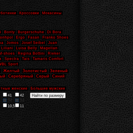
уботинки
Кроссовки
Мокасины
i
Bonty
Burgerschuhe
Di Bora
onhpol
Ergo
Fasan
Franko Shoes
na
Jomos
Josef Seibel
Juan
Liliani
Luisa Belly
Magellan
M-shoes
Regina Bottini
Rieker
x
Spectra
Tais
Tamaris Comfort
WBL Sport
й
Желтый
Золотистый
Зеленый
вый
Серебряный
Серый
Синий
тные женские
Большие мужские
41
42
52
53
10,5
11