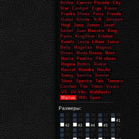
Active
Carmen Poveda
City
Star
Conhpol
Ergo
Fasan
Franko Shoes
Fretz
Freude
Gabor
Gloria - N.R.
Grisport
Hogl
Jana
Jomos
Josef
Seibel
Juan Maestre
King
Paolo
KingShoe
Krisbut
Kumfo
Lesta
Liliani
Luisa
Belly
Magellan
Magnus
Shoes
Moda Donna
Nord
Norita
Peatika
PM-shoes
Regina Bottini
Rieker
Roccol
Romika
RusAri
Sateg
Semilia
Semler
Sioux
Spectra
Tais
Tamaris
Comfort
Trio
Triton
Vivalo
VS
VV-Vito
Waldlaufer
Walrus
WBL Sport
Размеры:
32
33
34
35
36
37
38
39
40
41
46
42
43
44
45
47
48
49
50
51
52
53
1
1,5
2