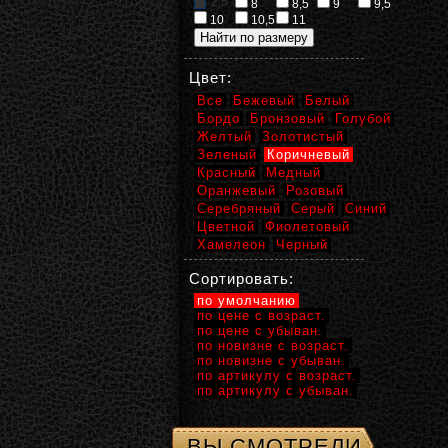
2,5
8
8,5
9
9,5
10
10,5
11
Цвет:
Все
Бежевый
Белый
Бордо
Бронзовый
Голубой
Желтый
Золотистый
Зеленый
Коричневый
Красный
Медный
Оранжевый
Розовый
Серебряный
Серый
Синий
Цветной
Фиолетовый
Хамелеон
Черный
Сортировать:
по умолчанию
по цене с возраст.
по цене с убыван.
по новизне с возраст.
по новизне с убыван.
по артикулу с возраст.
по артикулу с убыван.
ВЫ СМОТРЕЛИ