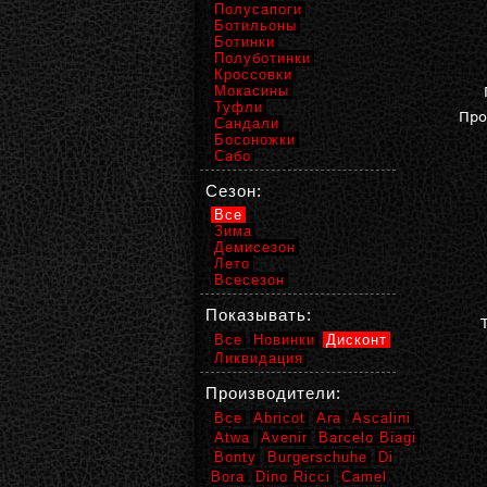
Полусапоги
Ботильоны
Ботинки
Полуботинки
Кроссовки
Мокасины
Туфли
Про
Сандали
Босоножки
Сабо
Сезон:
Все
Зима
Демисезон
Лето
Всесезон
Показывать:
Все
Новинки
Дисконт
Ликвидация
Производители:
Все
Abricot
Ara
Ascalini
Atwa
Avenir
Barcelo Biagi
Bonty
Burgerschuhe
Di
Bora
Dino Ricci
Camel