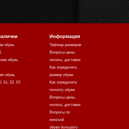
наличии
Информация
ая обувь
Таблица размеров
5
Вопросы цены,
кая обувь
оплаты, доставки
Как определить
ая обувь
размер обуви
0
,
51
,
52
,
53
Как определить
полноту обуви
Вопросы цены,
оплаты, доставки
Вопросы по
женской
обуви большого