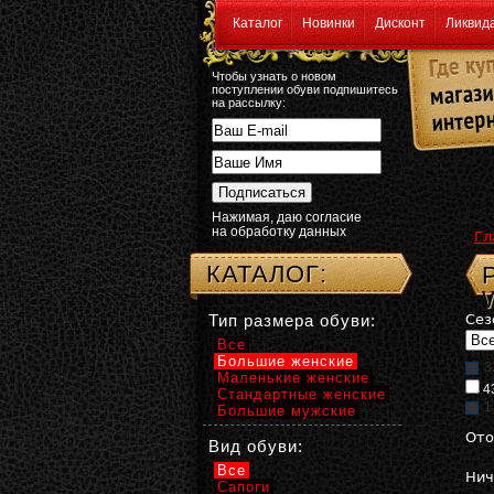
Каталог
Новинки
Дисконт
Ликвид
Чтобы узнать о новом
поступлении обуви подпишитесь
на рассылку:
Нажимая, даю согласие
на обработку данных
Гл
КАТАЛОГ:
Тип размера обуви:
Сез
Все
Большие женские
3
Маленькие женские
4
Стандартные женские
1
Большие мужские
Ото
Вид обуви:
Все
Нич
Сапоги