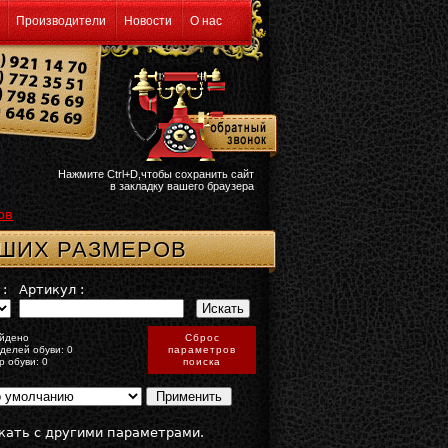
Производители
Новости
О нас
Нажмите Ctrl+D,чтобы сохранить сайт
в закладку вашего браузера
ов
ЬШИХ РАЗМЕРОВ
:
Артикул :
йдено
Сброс
делей обуви: 0
параметров
р обуви: 0
поиска
кать с другими параметрами.