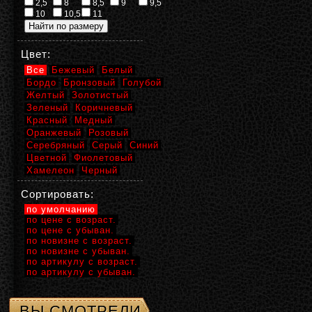
2,5
8
8,5
9
9,5
10
10,5
11
Цвет:
Все
Бежевый
Белый
Бордо
Бронзовый
Голубой
Желтый
Золотистый
Зеленый
Коричневый
Красный
Медный
Оранжевый
Розовый
Серебряный
Серый
Синий
Цветной
Фиолетовый
Хамелеон
Черный
Сортировать:
по умолчанию
по цене с возраст.
по цене с убыван.
по новизне с возраст.
по новизне с убыван.
по артикулу с возраст.
по артикулу с убыван.
ВЫ СМОТРЕЛИ