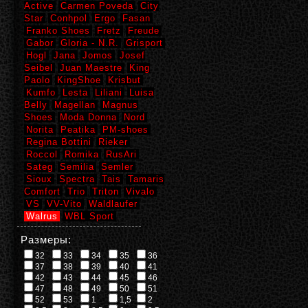
Active
Carmen Poveda
City
Star
Conhpol
Ergo
Fasan
Franko Shoes
Fretz
Freude
Gabor
Gloria - N.R.
Grisport
Hogl
Jana
Jomos
Josef
Seibel
Juan Maestre
King
Paolo
KingShoe
Krisbut
Kumfo
Lesta
Liliani
Luisa
Belly
Magellan
Magnus
Shoes
Moda Donna
Nord
Norita
Peatika
PM-shoes
Regina Bottini
Rieker
Roccol
Romika
RusAri
Sateg
Semilia
Semler
Sioux
Spectra
Tais
Tamaris
Comfort
Trio
Triton
Vivalo
VS
VV-Vito
Waldlaufer
Walrus
WBL Sport
Размеры:
32
33
34
35
36
37
38
39
40
41
42
43
44
45
46
47
48
49
50
51
52
53
1
1,5
2