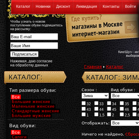
Каталог
Новинки
Дисконт
Ликвидация
Контакты
Войти
Чтобы узнать о новом
поступлении обуви подпишитесь
на рассылку:
КингШуз - и
выбором
Нажимая, даю согласие
на обработку данных
Главная
Каталог
КАТАЛОГ:
КАТАЛОГ: ЗИ
Тип размера обуви:
Сезон :
Вид обуви :
Все
Большие женские
32
33
34
35
Маленькие женские
43
44
45
46
Стандартные женские
1
1,5
2
2,5
Большие мужские
Отображать:
Вид обуви:
Все
Ничего не найдено.
Сброс
Сапоги