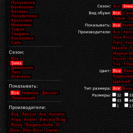
Полусапоги
Сезон:
Все
Зима
Ботильоны
Ботинки
Вид обуви:
Все
Сапо
Полуботинки
Туфли
С
Кроссовки
Мокасины
Показывать:
Все
Нови
Туфли
Производители:
Все
Abric
Сандали
Dino Ricci
Босоножки
Сабо
Fretz
Fre
Maestre
K
Сезон:
Magnus S
Все
Roccol
R
Зима
Trio
Trito
Демисезон
Цвет:
Все
Беж
Лето
Коричнев
Всесезон
Цветной
Показывать:
Тип размера:
Все
Боль
Все
Новинки
Дисконт
Размеры:
32
3
Ликвидация
43
4
1
1,
Производители:
Все
Abricot
Ara
Ascalini
Atwa
Avenir
Barcelo Biagi
Bonty
Burgerschuhe
Di
Bora
Dino Ricci
Camel