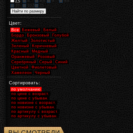
8
8,5
9
9,5
2,5
10
10,5
11
Цвет:
Все
Бежевый
Белый
Бордо
Бронзовый
Голубой
Желтый
Золотистый
Зеленый
Коричневый
Красный
Медный
Оранжевый
Розовый
Серебряный
Серый
Синий
Цветной
Фиолетовый
Хамелеон
Черный
Сортировать:
по умолчанию
по цене с возраст.
по цене с убыван.
по новизне с возраст.
по новизне с убыван.
по артикулу с возраст.
по артикулу с убыван.
ВЫ СМОТРЕЛИ