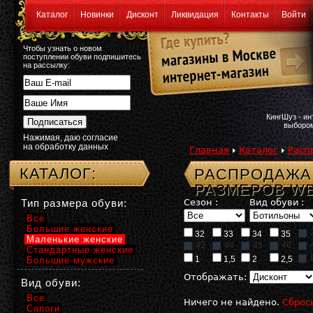
Каталог
Новинки
Дисконт
Ликвидация
Контакты
Войти
Чтобы узнать о новом
поступлении обуви подпишитесь
на рассылку:
КингШуз - и
выбором
Нажимая, даю согласие
на обработку данных
Главная
Каталог
Расп
КАТАЛОГ:
РАСПРОДАЖА
РАЗМЕРОВ WB
Тип размера обуви:
Сезон :
Вид обуви :
Все
Большие женские
32
33
34
35
Маленькие женские
43
44
45
46
Стандартные женские
1
1,5
2
2,5
Большие мужские
Отображать:
Вид обуви:
Все
Ничего не найдено.
Сброс
Сапоги