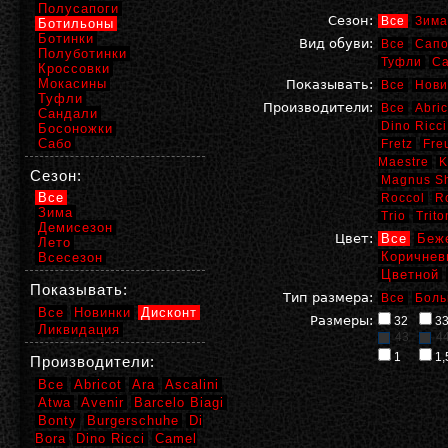
Полусапоги
Сезон:
Все
Зима
Ботильоны
Ботинки
Вид обуви:
Все
Сапо
Полуботинки
Туфли
С
Кроссовки
Мокасины
Показывать:
Все
Нови
Туфли
Производители:
Все
Abric
Сандали
Dino Ricci
Босоножки
Сабо
Fretz
Fre
Maestre
K
Сезон:
Magnus S
Все
Roccol
R
Зима
Trio
Trito
Демисезон
Цвет:
Все
Беж
Лето
Коричнев
Всесезон
Цветной
Показывать:
Тип размера:
Все
Боль
Все
Новинки
Дисконт
Размеры:
32
3
Ликвидация
43
4
1
1,
Производители:
Все
Abricot
Ara
Ascalini
Atwa
Avenir
Barcelo Biagi
Bonty
Burgerschuhe
Di
Bora
Dino Ricci
Camel