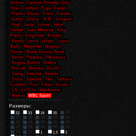
Active
Carmen Poveda
City
Star
Conhpol
Ergo
Fasan
Franko Shoes
Fretz
Freude
Gabor
Gloria - N.R.
Grisport
Hogl
Jana
Jomos
Josef
Seibel
Juan Maestre
King
Paolo
KingShoe
Krisbut
Kumfo
Lesta
Liliani
Luisa
Belly
Magellan
Magnus
Shoes
Moda Donna
Nord
Norita
Peatika
PM-shoes
Regina Bottini
Rieker
Roccol
Romika
RusAri
Sateg
Semilia
Semler
Sioux
Spectra
Tais
Tamaris
Comfort
Trio
Triton
Vivalo
VS
VV-Vito
Waldlaufer
Walrus
WBL Sport
Размеры:
36
32
33
34
35
37
38
39
40
41
42
43
44
45
46
47
48
49
50
51
52
53
1
1,5
2