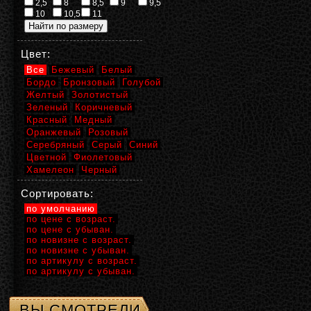
2,5
8
8,5
9
9,5
10
10,5
11
Цвет:
Все
Бежевый
Белый
Бордо
Бронзовый
Голубой
Желтый
Золотистый
Зеленый
Коричневый
Красный
Медный
Оранжевый
Розовый
Серебряный
Серый
Синий
Цветной
Фиолетовый
Хамелеон
Черный
Сортировать:
по умолчанию
по цене с возраст.
по цене с убыван.
по новизне с возраст.
по новизне с убыван.
по артикулу с возраст.
по артикулу с убыван.
ВЫ СМОТРЕЛИ