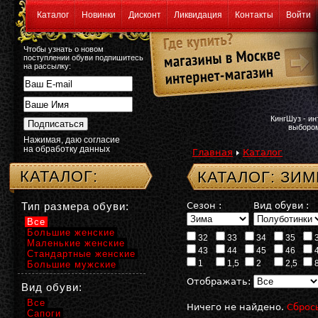
Каталог
Новинки
Дисконт
Ликвидация
Контакты
Войти
Чтобы узнать о новом
поступлении обуви подпишитесь
на рассылку:
КингШуз - и
выбором
Нажимая, даю согласие
на обработку данных
Главная
Каталог
КАТАЛОГ:
КАТАЛОГ: ЗИ
Тип размера обуви:
Сезон :
Вид обуви :
Все
Большие женские
32
33
34
35
Маленькие женские
43
44
45
46
Стандартные женские
1
1,5
2
2,5
Большие мужские
Отображать:
Вид обуви:
Все
Ничего не найдено.
Сброс
Сапоги