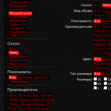
Полусапоги
Сезон:
Все
Зима
Ботильоны
Ботинки
Вид обуви:
Все
Сапо
Полуботинки
Туфли
С
Кроссовки
Мокасины
Показывать:
Все
Нови
Туфли
Производители:
Все
Abric
Сандали
Dino Ricci
Босоножки
Сабо
Fretz
Fre
Maestre
K
Сезон:
Magnus S
Все
Roccol
R
Зима
Trio
Trito
Демисезон
Цвет:
Все
Беж
Лето
Коричнев
Всесезон
Цветной
Показывать:
Тип размера:
Все
Боль
Все
Новинки
Дисконт
Размеры:
32
3
Ликвидация
43
4
1
1,
Производители:
Все
Abricot
Ara
Ascalini
Atwa
Avenir
Barcelo Biagi
Bonty
Burgerschuhe
Di
Bora
Dino Ricci
Camel