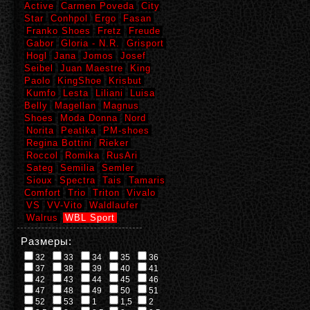
Active
Carmen Poveda
City
Star
Conhpol
Ergo
Fasan
Franko Shoes
Fretz
Freude
Gabor
Gloria - N.R.
Grisport
Hogl
Jana
Jomos
Josef
Seibel
Juan Maestre
King
Paolo
KingShoe
Krisbut
Kumfo
Lesta
Liliani
Luisa
Belly
Magellan
Magnus
Shoes
Moda Donna
Nord
Norita
Peatika
PM-shoes
Regina Bottini
Rieker
Roccol
Romika
RusAri
Sateg
Semilia
Semler
Sioux
Spectra
Tais
Tamaris
Comfort
Trio
Triton
Vivalo
VS
VV-Vito
Waldlaufer
Walrus
WBL Sport
Размеры:
32
33
34
35
36
37
38
39
40
41
42
43
44
45
46
47
48
49
50
51
52
53
1
1,5
2