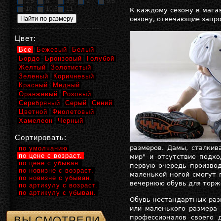
2,5
8
8,5
9
9,5
10
10,5
11
К каждому сезону в мага
сезону, отвечающие запро
Цвет:
Все
Бежевый
Белый
Бордо
Бронзовый
Голубой
Желтый
Золотистый
Зеленый
Коричневый
Красный
Медный
Оранжевый
Розовый
Серебряный
Серый
Синий
Цветной
Фиолетовый
Хамелеон
Черный
Сортировать:
размеров. Дамы, сталкив
по умолчанию
по цене с возраст.
мир" и отсутствие подх
по цене с убыван.
первую очередь произво
по новизне с возраст.
маленькой ногой смогут 
по новизне с убыван.
вечернюю обувь для торж
по артикулу с возраст.
по артикулу с убыван.
Обувь нестандартных разм
или маленького размера 
профессионалов своего 
ВЫ СМОТРЕЛИ