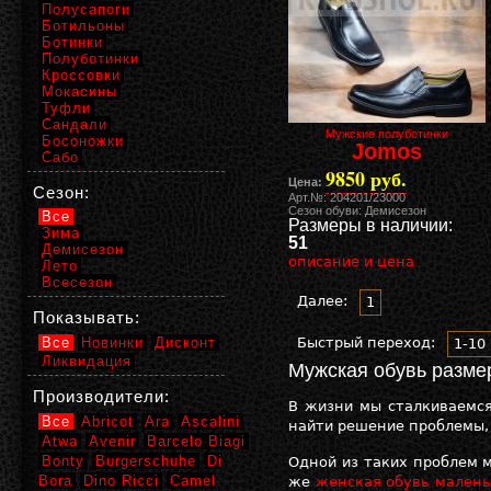
Полусапоги
Ботильоны
Ботинки
Полуботинки
Кроссовки
Мокасины
Туфли
Сандали
Мужские полуботинки
Босоножки
Jomos
Сабо
9850 руб.
Цена:
Сезон:
Арт.№: 204201/23000
Сезон обуви: Демисезон
Все
Размеры в наличии:
Зима
51
Демисезон
описание и цена
Лето
Всесезон
Далее:
1
Показывать:
Все
Новинки
Дисконт
Быстрый переход:
1-10
Ликвидация
Мужская обувь размера 
Производители:
В жизни мы сталкиваемся
Все
Abricot
Ara
Ascalini
найти решение проблемы, 
Atwa
Avenir
Barcelo Biagi
Bonty
Burgerschuhe
Di
Одной из таких проблем 
Bora
Dino Ricci
Camel
же
женская обувь малень