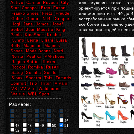
Active
Carmen Poveda
City
для мужчин тоже, это
Star
Conhpol
Ergo
Fasan
ориентируется при пошив
Franko Shoes
Fretz
Freude
для женщин и от 40 до 4
Gabor
Gloria - N.R.
Grisport
востребован на рынке сбы
Hogl
Jana
Jomos
Josef
все более тщательно уде
Seibel
Juan Maestre
King
положения людей с неста
Paolo
KingShoe
Krisbut
Kumfo
Lesta
Liliani
Luisa
Belly
Magellan
Magnus
Shoes
Moda Donna
Nord
Norita
Peatika
PM-shoes
Regina Bottini
Rieker
Roccol
Romika
RusAri
Sateg
Semilia
Semler
Sioux
Spectra
Tais
Tamaris
Comfort
Trio
Triton
Vivalo
VS
VV-Vito
Waldlaufer
Walrus
WBL Sport
Размеры:
32
33
34
35
36
37
38
39
40
41
42
43
44
45
46
47
48
49
50
51
1
1,5
2
52
53