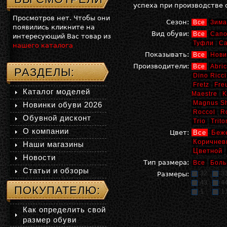
успеха при производстве 
Просмотров нет. Чтобы они
Сезон:
Все
Зима
появились кликните на
Вид обуви:
Все
Сапо
интересующий Вас товар из
Туфли
С
нашего каталога
Показывать:
Все
Нови
Производители:
Все
Abric
РАЗДЕЛЫ:
Dino Ricci
Fretz
Fre
Каталог моделей
Maestre
K
Magnus S
Новинки обуви 2026
Roccol
R
Обувной дисконт
Trio
Trito
О компании
Цвет:
Все
Беж
Коричнев
Наши магазины
Цветной
Новости
Тип размера:
Все
Боль
Статьи и обзоры
32
3
Размеры:
43
4
ПОКУПАТЕЛЮ:
1
1,
Как определить свой
размер обуви