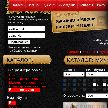
Каталог
Новинки
Дисконт
Ликвидация
Контакты
Войти
Чтобы узнать о новом
поступлении обуви подпишитесь
на рассылку:
КингШуз - и
выбором
Нажимая, даю согласие
на обработку данных
Главная
Каталог
Мужс
КАТАЛОГ:
КАТАЛОГ: МУ
Тип размера обуви:
Сезон :
Вид обуви :
Все
Большие женские
32
33
34
35
Маленькие женские
43
44
45
46
Стандартные женские
1
1,5
2
2,5
Большие мужские
Отображать:
Вид обуви:
Все
Сапоги