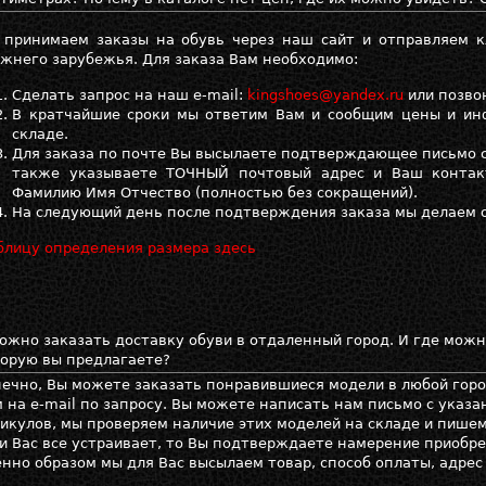
 принимаем заказы на обувь через наш сайт и отправляем к
жнего зарубежья. Для заказа Вам необходимо:
Сделать запрос на наш e-mail:
kingshoes@yandex.ru
или позвон
В кратчайшие сроки мы ответим Вам и сообщим цены и ин
складе.
Для заказа по почте Вы высылаете подтверждающее письмо с 
также указываете ТОЧНЫЙ почтовый адрес и Ваш контак
Фамилию Имя Отчество (полностью без сокращений).
На следующий день после подтверждения заказа мы делаем 
блицу определения размера здесь
ожно заказать доставку обуви в отдаленный город. И где мож
орую вы предлагаете?
ечно, Вы можете заказать понравившиеся модели в любой горо
 на е-mail по запросу. Вы можете написать нам письмо с указ
икулов, мы проверяем наличие этих моделей на складе и пишем
и Вас все устраивает, то Вы подтверждаете намерение приобре
нно образом мы для Вас высылаем товар, способ оплаты, адрес