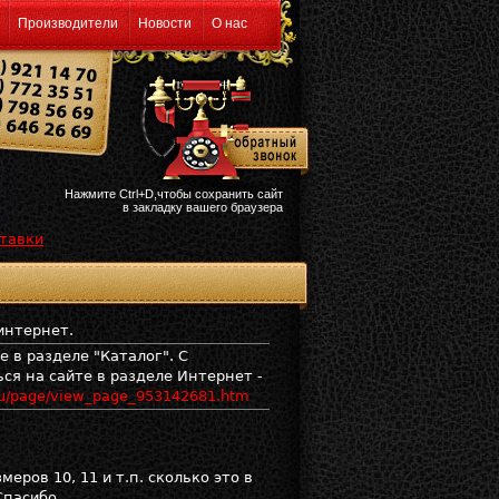
Производители
Новости
О нас
Нажмите Ctrl+D,чтобы сохранить сайт
в закладку вашего браузера
ставки
интернет.
 в разделе "Каталог". С
я на сайте в разделе Интернет -
.ru/page/view_page_953142681.htm
ров 10, 11 и т.п. сколько это в
Спасибо