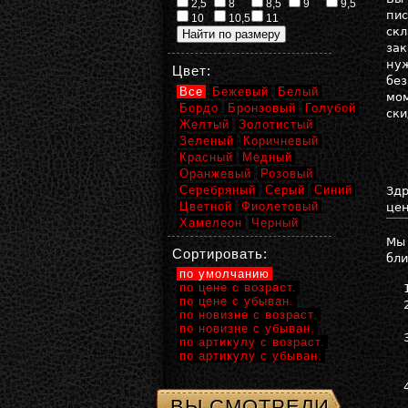
2,5
8
8,5
9
9,5
пис
10
10,5
11
скл
за
нуж
Цвет:
без
Все
Бежевый
Белый
мо
Бордо
Бронзовый
Голубой
ски
Желтый
Золотистый
Зеленый
Коричневый
Красный
Медный
Оранжевый
Розовый
Серебряный
Серый
Синий
Здр
Цветной
Фиолетовый
цен
Хамелеон
Черный
Мы
Сортировать:
бли
по умолчанию
по цене с возраст.
по цене с убыван.
по новизне с возраст.
по новизне с убыван.
по артикулу с возраст.
по артикулу с убыван.
ВЫ СМОТРЕЛИ