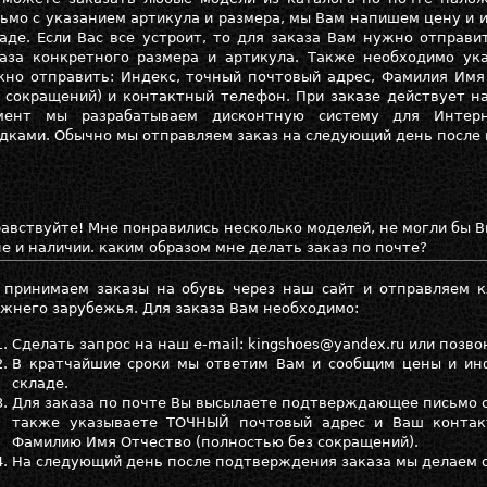
ьмо с указанием артикула и размера, мы Вам напишем цену и
аде. Если Вас все устроит, то для заказа Вам нужно отправ
каза конкретного размера и артикула. Также необходимо ук
но отправить: Индекс, точный почтовый адрес, Фамилия Имя
 сокращений) и контактный телефон. При заказе действует н
мент мы разрабатываем дисконтную систему для Интерн
дками. Обычно мы отправляем заказ на следующий день после
авствуйте! Мне понравились несколько моделей, не могли бы 
е и наличии. каким образом мне делать заказ по почте?
 принимаем заказы на обувь через наш сайт и отправляем к
жнего зарубежья. Для заказа Вам необходимо:
Сделать запрос на наш e-mail: kingshoes@yandex.ru или позво
В кратчайшие сроки мы ответим Вам и сообщим цены и ин
складе.
Для заказа по почте Вы высылаете подтверждающее письмо с 
также указываете ТОЧНЫЙ почтовый адрес и Ваш контак
Фамилию Имя Отчество (полностью без сокращений).
На следующий день после подтверждения заказа мы делаем 