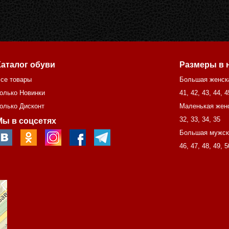
Каталог обуви
Размеры в 
се товары
Большая женск
олько Новинки
41
,
42
,
43
,
44
,
4
олько Дисконт
Маленькая жен
32
,
33
,
34
,
35
Мы в соцсетях
Большая мужск
46
,
47
,
48
,
49
,
5