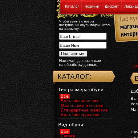
Каталог
Новинки
Дисконт
Ликвид
Чтобы узнать о новом
поступлении обуви подпишитесь
на рассылку:
Нажимая, даю согласие
на обработку данных
Гл
КАТАЛОГ:
Тип размера обуви:
Доб
Все
Вы 
Большие женские
Усл
Маленькие женские
Маг
Стандартные женские
Большие мужские
Вид обуви:
Все
Нач
Сапоги
сан