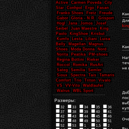
Active
Carmen Poveda
City
Star
Conhpol
Ergo
Fasan
Franko Shoes
Fretz
Freude
Как
Gabor
Gloria - N.R.
Grisport
Для
Hogl
Jana
Jomos
Josef
kin
Seibel
Juan Maestre
King
Paolo
KingShoe
Krisbut
Kumfo
Lesta
Liliani
Luisa
Belly
Magellan
Magnus
Как
Shoes
Moda Donna
Nord
Norita
Peatika
PM-shoes
Нап
Regina Bottini
Rieker
теч
Roccol
Romika
RusAri
не 
Sateg
Semilia
Semler
Sioux
Spectra
Tais
Tamaris
Comfort
Trio
Triton
Vivalo
VS
VV-Vito
Waldlaufer
Walrus
WBL Sport
Доб
пос
Размеры:
выб
32
33
34
35
36
ку
37
38
39
40
41
42
43
44
45
46
Оче
47
48
49
50
51
52
53
1
1,5
2
Вы