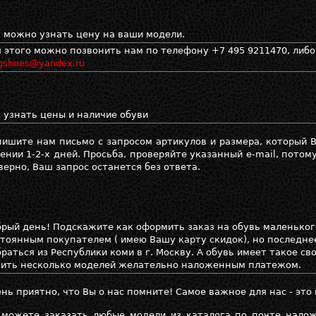
 можно узнать цену на ваши модели.
 этого можно позвонить нам по телефону +7 495 9211470, либо
gshoes@yandex.ru
 узнать цены и наличие обуви
ишите нам письмо с запросом артикулов и размера, который 
ении 1-2-х дней. Просьба, проверяйте указанный e-mail, потому
верно, Ваш запрос останется без ответа.
рый день! Подскажите как оформить заказ на обувь маленьког
тоянным покупателем ( имею Вашу карту скидок), но последне
раться из Республики коми в г. Москву. А обувь имеет такое св
пить несколько моделей желательно наложенным платежом.
нь приятно, что Вы о нас помните! Самое важное для нас - это
 можете заказать любые модели из каталога по почте нал