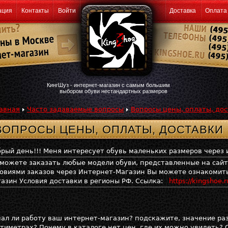
ация
Контакты
Войти
Доставка
Оплата
КингШуз - интернет-магазин с самым большим
выбором обуви нестандартных размеров
авная
Часто задаваемые вопросы
Вопросы цены, оплаты, до
ВОПРОСЫ ЦЕНЫ, ОПЛАТЫ, ДОСТАВКИ
рый день!!! Меня интересует обувь маленьких размеров через 
можете заказать любые модели обуви, представленные на сайте
овиями заказов через Интернет-Магазин Вы можете ознакомитьс
азин Условия доставки в регионы РФ. Ссылка:
https://kingshoe
ал ли работу ваш интернет-магазин? подскажите, значение разме
тиметрах? Почему в каталоге нет цен, где их можно увидеть? 