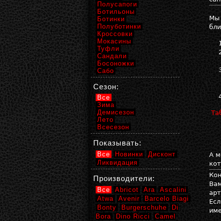
Полусапоги
Ботильоны
Мы
Ботинки
Полуботинки
бли
Кроссовки
Мокасины
Туфли
Сандали
Босоножки
Сабо
Сезон:
Все
Зима
Демисезон
Та
Лето
Всесезон
Показывать:
Все
Новинки
Дисконт
А м
Ликвидация
кот
Кон
Производители:
Вам
Все
Abricot
Ara
Ascalini
арт
Atwa
Avenir
Barcelo Biagi
Есл
Bonty
Burgerschuhe
Di
име
Bora
Dino Ricci
Camel