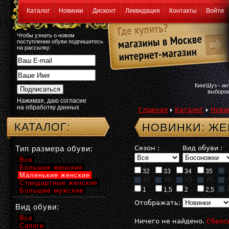
Каталог
Новинки
Дисконт
Ликвидация
Контакты
Войти
Чтобы узнать о новом
поступлении обуви подпишитесь
на рассылку:
КингШуз - и
выбором
Нажимая, даю согласие
на обработку данных
Главная
Каталог
Нови
КАТАЛОГ:
НОВИНКИ: Ж
Тип размера обуви:
Сезон :
Вид обуви :
Все
Большие женские
32
33
34
35
Маленькие женские
43
44
45
46
Стандартные женские
1
1,5
2
2,5
Большие мужские
Отображать:
Вид обуви:
Все
Ничего не найдено.
Сброс
Сапоги