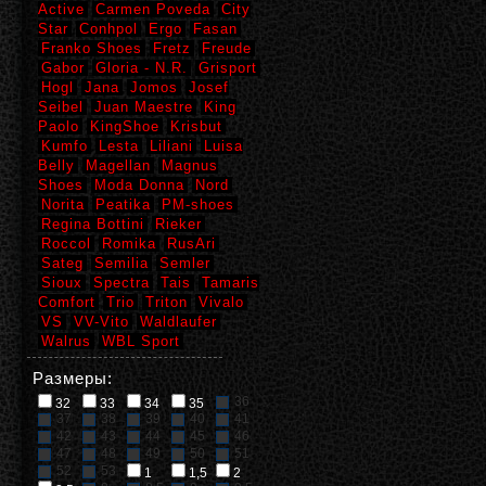
Active
Carmen Poveda
City
Star
Conhpol
Ergo
Fasan
Franko Shoes
Fretz
Freude
Gabor
Gloria - N.R.
Grisport
Hogl
Jana
Jomos
Josef
Seibel
Juan Maestre
King
Paolo
KingShoe
Krisbut
Kumfo
Lesta
Liliani
Luisa
Belly
Magellan
Magnus
Shoes
Moda Donna
Nord
Norita
Peatika
PM-shoes
Regina Bottini
Rieker
Roccol
Romika
RusAri
Sateg
Semilia
Semler
Sioux
Spectra
Tais
Tamaris
Comfort
Trio
Triton
Vivalo
VS
VV-Vito
Waldlaufer
Walrus
WBL Sport
Размеры:
36
32
33
34
35
37
38
39
40
41
42
43
44
45
46
47
48
49
50
51
52
53
1
1,5
2