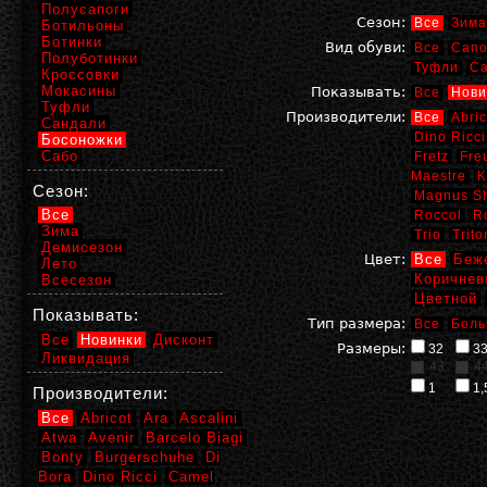
Полусапоги
Сезон:
Все
Зима
Ботильоны
Ботинки
Вид обуви:
Все
Сапо
Полуботинки
Туфли
С
Кроссовки
Мокасины
Показывать:
Все
Нови
Туфли
Производители:
Все
Abric
Сандали
Dino Ricci
Босоножки
Сабо
Fretz
Fre
Maestre
K
Сезон:
Magnus S
Все
Roccol
R
Зима
Trio
Trito
Демисезон
Цвет:
Все
Беж
Лето
Коричнев
Всесезон
Цветной
Показывать:
Тип размера:
Все
Боль
Все
Новинки
Дисконт
Размеры:
32
3
Ликвидация
43
4
1
1,
Производители:
Все
Abricot
Ara
Ascalini
Atwa
Avenir
Barcelo Biagi
Bonty
Burgerschuhe
Di
Bora
Dino Ricci
Camel