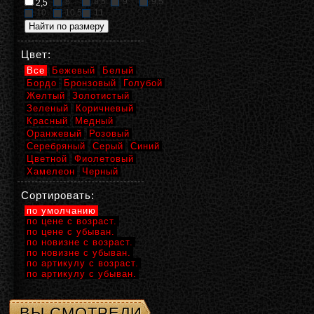
8
8,5
9
9,5
2,5
10
10,5
11
Цвет:
Все
Бежевый
Белый
Бордо
Бронзовый
Голубой
Желтый
Золотистый
Зеленый
Коричневый
Красный
Медный
Оранжевый
Розовый
Серебряный
Серый
Синий
Цветной
Фиолетовый
Хамелеон
Черный
Сортировать:
по умолчанию
по цене с возраст.
по цене с убыван.
по новизне с возраст.
по новизне с убыван.
по артикулу с возраст.
по артикулу с убыван.
ВЫ СМОТРЕЛИ