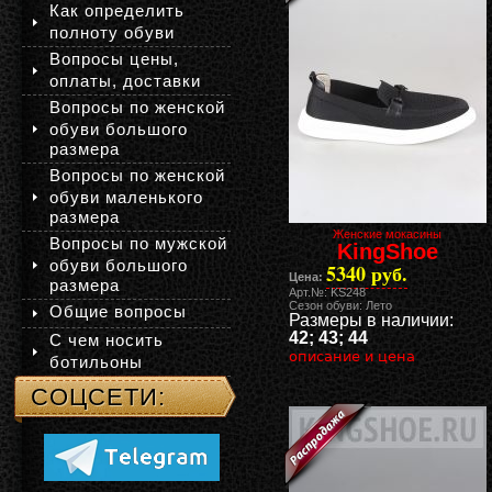
Как определить
полноту обуви
Вопросы цены,
оплаты, доставки
Вопросы по женской
обуви большого
размера
Вопросы по женской
обуви маленького
размера
Женские мокасины
Вопросы по мужской
KingShoe
обуви большого
5340 руб.
Цена:
размера
Арт.№: KS248
Сезон обуви: Лето
Общие вопросы
Размеры в наличии:
42; 43; 44
С чем носить
описание и цена
ботильоны
СОЦСЕТИ: