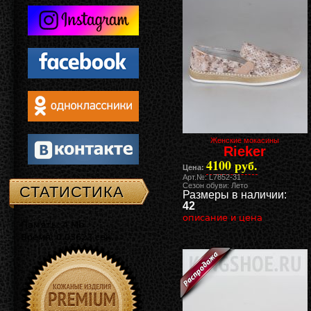
Женские мокасины
Rieker
4100 руб.
Цена:
Арт.№: L7852-31
Сезон обуви: Лето
СТАТИСТИКА
Размеры в наличии:
42
описание и цена
Память: 4 Mb
Время: 0.03623 сек.