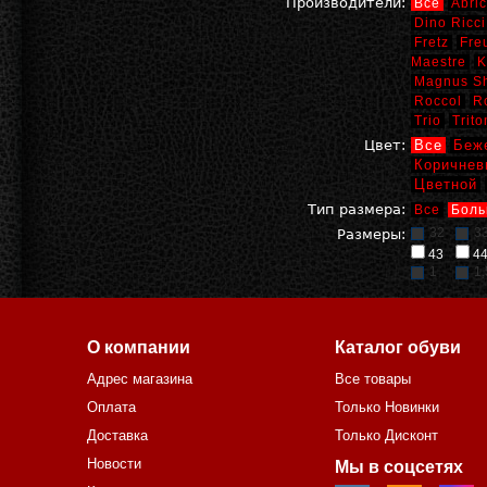
Производители:
Все
Abric
Dino Ricci
Fretz
Fre
Maestre
K
Magnus S
Roccol
R
Trio
Trito
Цвет:
Все
Беж
Коричнев
Цветной
Тип размера:
Все
Боль
32
3
Размеры:
43
4
1
1,
О компании
Каталог обуви
Адрес магазина
Все товары
Оплата
Только Новинки
Доставка
Только Дисконт
Новости
Мы в соцсетях