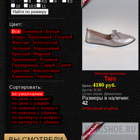
2,5
8
8,5
9
9,5
10
10,5
11
Цвет:
Все
Бежевый
Белый
Бордо
Бронзовый
Голубой
Желтый
Золотистый
Зеленый
Коричневый
Красный
Медный
Оранжевый
Розовый
Серебряный
Серый
Синий
Цветной
Фиолетовый
Женские мокасины
Хамелеон
Черный
Tais
4180 руб.
Цена:
Сортировать:
Арт.№: K-02
по умолчанию
Сезон обуви: Демисезон
Размеры в наличии:
по цене с возраст.
42
по цене с убыван.
по новизне с возраст.
описание и цена
по новизне с убыван.
по артикулу с возраст.
по артикулу с убыван.
ВЫ СМОТРЕЛИ