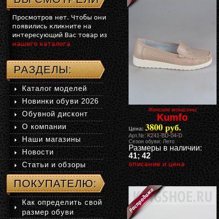
Просмотров нет. Чтобы они
появились кликните на
интересующий Вас товар из
нашего каталога
РАЗДЕЛЫ:
Каталог моделей
Новинки обуви 2026
Женские мокасины
Обувной дисконт
Kumfo
3800 руб.
О компании
Цена:
Арт.№: K241-BD-04-D
Наши магазины
Сезон обуви: Лето
Размеры в наличии:
Новости
41; 42
Статьи и обзоры
описание и цена
ПОКУПАТЕЛЮ:
Как определить свой
размер обуви