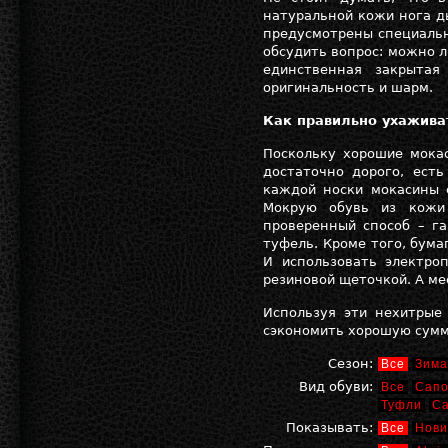
натуральной кожи нога д
предусмотрены специаль
обсудить вопрос: можно л
единственная закрытая
оригинальность и шарм.
Как правильно ухажива
Поскольку хорошие мока
достаточно дорого, ест
каждой носки мокасины 
Мокрую обувь из кожи 
проверенный способ – г
туфель. Кроме того, бума
И использовать электро
резиновой щеточкой. А м
Используя эти нехитрые
сэкономить хорошую сумм
Сезон:
Все
Зима
Вид обуви:
Все
Сапо
Туфли
С
Показывать:
Все
Нови