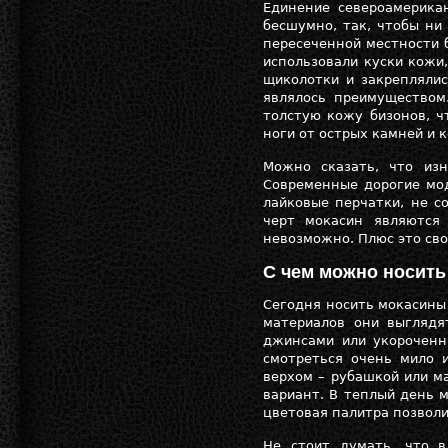
Единение североамерика
бесшумно, так, чтобы ни
пересеченной местности 
использовали куски кожи
щиколотки и закрепляли
являлось преимуществом
толстую кожу бизонов, 
ноги от острых камней и 
Можно сказать, что из
Современные дорогие мод
лайковые перчатки, не с
черт мокасин являются
невозможно. Плюс это св
С чем можно носит
Сегодня носить мокасины
материалов они выглядя
джинсами или укорочен
смотреться очень мило 
верхом – рубашкой или ма
вариант. В теплый день 
цветовая палитра позволи
Не стоит думать, что 