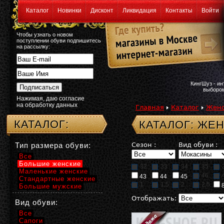
Каталог
Новинки
Дисконт
Ликвидация
Контакты
Войти
Чтобы узнать о новом
поступлении обуви подпишитесь
на рассылку:
КингШуз - и
выбором
Нажимая, даю согласие
на обработку данных
Главная
Каталог
Женс
КАТАЛОГ:
КАТАЛОГ: ЖЕ
Тип размера обуви:
Сезон :
Вид обуви :
Все
Большие женские
32
33
34
35
Маленькие женские
46
43
44
45
Стандартные женские
1
1,5
2
2,5
Большие мужские
Отображать:
Вид обуви:
Все
Сапоги