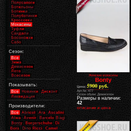
Полусапоги
Ботильоны
Ботинки
Полуботинки
Кроссовки
Мокасины
Туфли
Сандали
Босоножки
Сабо
Сезон:
Все
Зима
Демисезон
Лето
Всесезон
Женские мокасины
Bonty
5900 руб.
Показывать:
Цена:
Арт.№: 477
Все
Новинки
Дисконт
Сезон обуви: Демисезон
Ликвидация
Размеры в наличии:
42
Производители:
описание и цена
Все
Abricot
Ara
Ascalini
Atwa
Avenir
Barcelo Biagi
Bonty
Burgerschuhe
Di
Bora
Dino Ricci
Camel