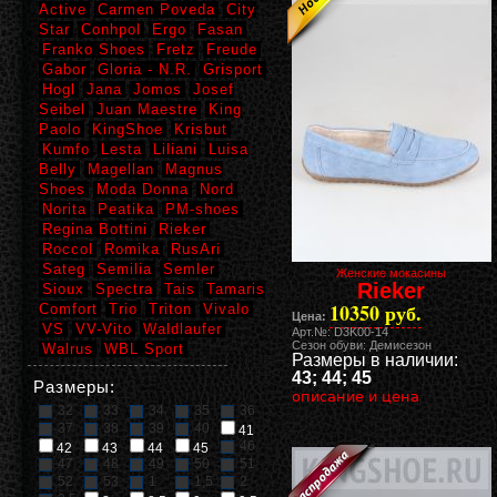
Active
Carmen Poveda
City
Star
Conhpol
Ergo
Fasan
Franko Shoes
Fretz
Freude
Gabor
Gloria - N.R.
Grisport
Hogl
Jana
Jomos
Josef
Seibel
Juan Maestre
King
Paolo
KingShoe
Krisbut
Kumfo
Lesta
Liliani
Luisa
Belly
Magellan
Magnus
Shoes
Moda Donna
Nord
Norita
Peatika
PM-shoes
Regina Bottini
Rieker
Roccol
Romika
RusAri
Sateg
Semilia
Semler
Женские мокасины
Rieker
Sioux
Spectra
Tais
Tamaris
10350 руб.
Comfort
Trio
Triton
Vivalo
Цена:
VS
VV-Vito
Waldlaufer
Арт.№: D3K00-14
Сезон обуви: Демисезон
Walrus
WBL Sport
Размеры в наличии:
43; 44; 45
Размеры:
описание и цена
32
33
34
35
36
37
38
39
40
41
46
42
43
44
45
47
48
49
50
51
52
53
1
1,5
2