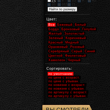
8
8,5
9
9,5
2,5
10
10,5
11
Цвет:
Все
Бежевый
Белый
Бордо
Бронзовый
Голубой
Желтый
Золотистый
Зеленый
Коричневый
Красный
Медный
Оранжевый
Розовый
Серебряный
Серый
Синий
Цветной
Фиолетовый
Хамелеон
Черный
Сортировать:
по умолчанию
по цене с возраст.
по цене с убыван.
по новизне с возраст.
по новизне с убыван.
по артикулу с возраст.
по артикулу с убыван.
ВЫ СМОТРЕЛИ