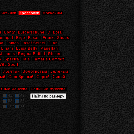
уботинки
Кроссовки
Мокасины
i
Bonty
Burgerschuhe
Di Bora
onhpol
Ergo
Fasan
Franko Shoes
na
Jomos
Josef Seibel
Juan
Liliani
Luisa Belly
Magellan
M-shoes
Regina Bottini
Rieker
x
Spectra
Tais
Tamaris Comfort
WBL Sport
й
Желтый
Золотистый
Зеленый
вый
Серебряный
Серый
Синий
тные женские
Большие мужские
41
42
52
53
10,5
11