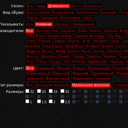
Сезон:
Все
Зима
Демисезон
Лето
Всесезон
Вид обуви:
Все
Сапоги
Полусапоги
Ботильоны
Ботинки
Пол
Туфли
Сандали
Босоножки
Сабо
Показывать:
Все
Новинки
Дисконт
Ликвидация
изводители:
Все
Abricot
Ara
Ascalini
Atwa
Avenir
Barcelo Biag
Dino Ricci
Camel Active
Carmen Poveda
City Star
C
Fretz
Freude
Gabor
Gloria - N.R.
Grisport
Hogl
Ja
Maestre
King Paolo
KingShoe
Krisbut
Kumfo
Lesta
Magnus Shoes
Moda Donna
Nord
Norita
Peatika
P
Roccol
Romika
RusAri
Sateg
Semilia
Semler
Siou
Trio
Triton
Vivalo
VS
VV-Vito
Waldlaufer
Walrus
Цвет:
Все
Бежевый
Белый
Бордо
Бронзовый
Голубо
Коричневый
Красный
Медный
Оранжевый
Розо
Цветной
Фиолетовый
Хамелеон
Черный
Тип размера:
Все
Большие женские
Маленькие женские
Стандар
36
37
38
39
40
Размеры:
32
33
34
35
43
44
45
46
47
48
49
50
51
8
8,5
9
9,5
10
1
1,5
2
2,5