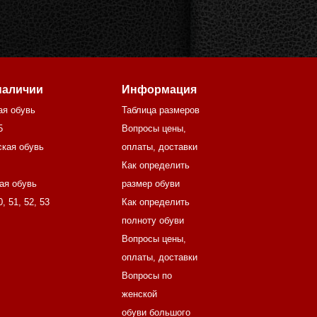
наличии
Информация
ая обувь
Таблица размеров
5
Вопросы цены,
кая обувь
оплаты, доставки
Как определить
ая обувь
размер обуви
0
,
51
,
52
,
53
Как определить
полноту обуви
Вопросы цены,
оплаты, доставки
Вопросы по
женской
обуви большого