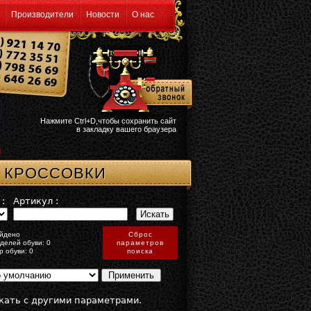
Производители
Новости
О нас
Нажмите Ctrl+D,чтобы сохранить сайт
в закладку вашего браузера
в
 КРОССОВКИ
:
Артикул :
йдено
Сброс
делей обуви: 0
параметров
р обуви: 0
поиска
кать с другими параметрами.