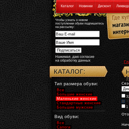
Каталог
Новинки
Дисконт
Ликвид
Чтобы узнать о новом
поступлении обуви подпишитесь
на рассылку:
Нажимая, даю согласие
на обработку данных
Гл
КАТАЛОГ:
Тип размера обуви:
Сез
Все
Большие женские
3
Маленькие женские
4
Стандартные женские
1
Большие мужские
Ото
Вид обуви:
Все
Нич
Сапоги