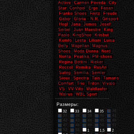
Active
Carmen Poveda
City
Star
Conhpol
Ergo
Fasan
Franko Shoes
Fretz
Freude
Gabor
Gloria - N.R.
Grisport
Hogl
Jana
Jomos
Josef
Seibel
Juan Maestre
King
Paolo
KingShoe
Krisbut
Kumfo
Lesta
Liliani
Luisa
Belly
Magellan
Magnus
Shoes
Moda Donna
Nord
Norita
Peatika
PM-shoes
Regina Bottini
Rieker
Roccol
Romika
RusAri
Sateg
Semilia
Semler
Sioux
Spectra
Tais
Tamaris
Comfort
Trio
Triton
Vivalo
VS
VV-Vito
Waldlaufer
Walrus
WBL Sport
Размеры:
36
32
33
34
35
37
38
39
40
41
42
43
44
45
46
47
48
49
50
51
52
53
1
1,5
2