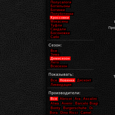
Полусапоги
Ботильоны
Ботинки
Полуботинки
Кроссовки
Мокасины
Туфли
Про
Сандали
Босоножки
Сабо
Сезон:
Все
Зима
Демисезон
Лето
Всесезон
Показывать:
Все
Новинки
Дисконт
Ликвидация
Производители:
Все
Abricot
Ara
Ascalini
Atwa
Avenir
Barcelo Biagi
Bonty
Burgerschuhe
Di
Bora
Dino Ricci
Camel