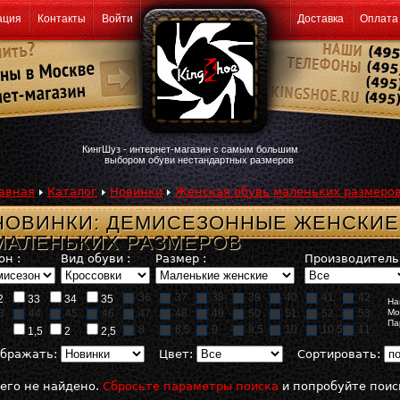
ация
Контакты
Войти
Доставка
Оплата
КингШуз - интернет-магазин с самым большим
выбором обуви нестандартных размеров
авная
Каталог
Новинки
Женская обувь маленьких размеро
НОВИНКИ: ДЕМИСЕЗОННЫЕ ЖЕНСКИЕ
МАЛЕНЬКИХ РАЗМЕРОВ
он :
Вид обуви :
Размер :
Производитель 
36
37
38
39
40
41
42
2
33
34
35
На
3
44
45
46
47
48
49
50
51
52
53
Мо
Па
8
8,5
9
9,5
10
10,5
11
1,5
2
2,5
бражать:
Цвет:
Сортировать:
его не найдено.
Сбросьте параметры поиска
и попробуйте поис