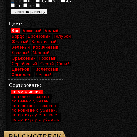
2,5
8
8,5
9
9,5
10
10,5
11
Цвет:
Все
Бежевый
Белый
Бордо
Бронзовый
Голубой
Желтый
Золотистый
Зеленый
Коричневый
Красный
Медный
Оранжевый
Розовый
Серебряный
Серый
Синий
Цветной
Фиолетовый
Хамелеон
Черный
Сортировать:
по умолчанию
по цене с возраст.
по цене с убыван.
по новизне с возраст.
по новизне с убыван.
по артикулу с возраст.
по артикулу с убыван.
ВЫ СМОТРЕЛИ