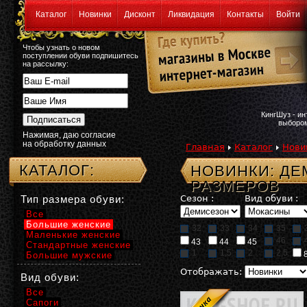
Каталог
Новинки
Дисконт
Ликвидация
Контакты
Войти
Чтобы узнать о новом
поступлении обуви подпишитесь
на рассылку:
КингШуз - и
выбором
Нажимая, даю согласие
на обработку данных
Главная
Каталог
Нови
КАТАЛОГ:
НОВИНКИ: Д
РАЗМЕРОВ
Тип размера обуви:
Сезон :
Вид обуви :
Все
Большие женские
32
33
34
35
Маленькие женские
46
43
44
45
Стандартные женские
1
1,5
2
2,5
Большие мужские
Отображать:
Вид обуви:
Все
Сапоги