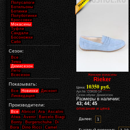
Полусапоги
Ботильоны
Ботинки
Полуботинки
Кроссовки
Мокасины
Туфли
Сандали
Босоножки
Сабо
Сезон:
Все
Зима
Демисезон
Лето
Всесезон
Женские мокасины
Rieker
Показывать:
10350 руб.
Цена:
Все
Новинки
Дисконт
Арт.№: D3K00-14
Сезон обуви: Демисезон
Ликвидация
Размеры в наличии:
43; 44; 45
Производители:
описание и цена
Все
Abricot
Ara
Ascalini
Atwa
Avenir
Barcelo Biagi
Далее:
1
Bonty
Burgerschuhe
Di
Bora
Dino Ricci
Camel
Быстрый переход: