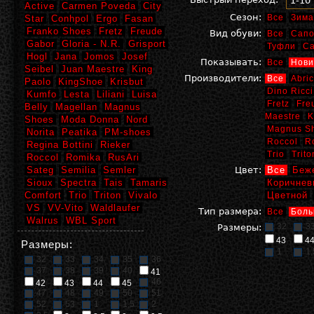
1-10
Active
Carmen Poveda
City
Сезон:
Все
Зима
Star
Conhpol
Ergo
Fasan
Franko Shoes
Fretz
Freude
Вид обуви:
Все
Сапо
Gabor
Gloria - N.R.
Grisport
Туфли
С
Hogl
Jana
Jomos
Josef
Показывать:
Все
Нови
Seibel
Juan Maestre
King
Производители:
Все
Abric
Paolo
KingShoe
Krisbut
Dino Ricci
Kumfo
Lesta
Liliani
Luisa
Fretz
Fre
Belly
Magellan
Magnus
Maestre
K
Shoes
Moda Donna
Nord
Magnus S
Norita
Peatika
PM-shoes
Roccol
R
Regina Bottini
Rieker
Trio
Trito
Roccol
Romika
RusAri
Sateg
Semilia
Semler
Цвет:
Все
Беж
Sioux
Spectra
Tais
Tamaris
Коричнев
Comfort
Trio
Triton
Vivalo
Цветной
VS
VV-Vito
Waldlaufer
Тип размера:
Все
Боль
Walrus
WBL Sport
32
3
Размеры:
43
4
Размеры:
1
1,
32
33
34
35
36
37
38
39
40
41
46
42
43
44
45
47
48
49
50
51
52
53
1
1,5
2