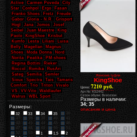
Active
Carmen Poveda
City
Star
Conhpol
Ergo
Fasan
Franko Shoes
Fretz
Freude
Gabor
Gloria - N.R.
Grisport
Hogl
Jana
Jomos
Josef
Seibel
Juan Maestre
King
Paolo
KingShoe
Krisbut
Kumfo
Lesta
Liliani
Luisa
Belly
Magellan
Magnus
Shoes
Moda Donna
Nord
Norita
Peatika
PM-shoes
Regina Bottini
Rieker
Roccol
Romika
RusAri
Sateg
Semilia
Semler
Женские туфли
KingShoe
Sioux
Spectra
Tais
Tamaris
7210 руб.
Comfort
Trio
Triton
Vivalo
Цена:
VS
VV-Vito
Waldlaufer
Арт.№: KS2442
Сезон обуви: Всесезон
Walrus
WBL Sport
Размеры в наличии:
34; 35
Размеры:
описание и цена
36
32
33
34
35
37
38
39
40
41
42
43
44
45
46
47
48
49
50
51
52
53
1
1,5
2