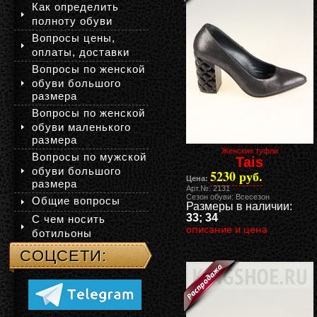
Как определить
полноту обуви
Вопросы цены,
оплаты, доставки
Вопросы по женской
обуви большого
размера
Вопросы по женской
обуви маленького
размера
Женские туфли
Вопросы по мужской
Tais
обуви большого
5230 руб.
Цена:
размера
Арт.№: 2131
Сезон обуви: Всесезон
Общие вопросы
Размеры в наличии:
33; 34
С чем носить
описание и цена
ботильоны
СОЦСЕТИ: