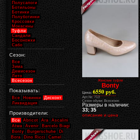
Полусапоги
Ботильоны
Ботинки
Полуботинки
Кроссовки
Мокасины
Туфли
Сандали
Босоножки
Сабо
Сезон:
Все
Зима
Демисезон
Лето
Всесезон
Женские туфли
Bonty
6550 руб.
Показывать:
Цена:
Арт.№: 713
Все
Новинки
Дисконт
Сезон обуви: Всесезон
Ликвидация
Размеры в наличии:
33; 35
Производители:
описание и цена
Все
Abricot
Ara
Ascalini
Atwa
Avenir
Barcelo Biagi
Bonty
Burgerschuhe
Di
Bora
Dino Ricci
Camel