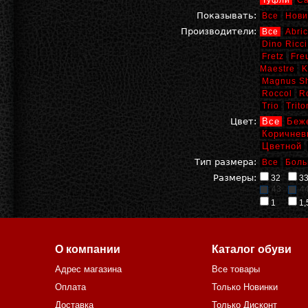
Туфли
С
Показывать:
Все
Нови
Производители:
Все
Abric
Dino Ricci
Fretz
Fre
Maestre
K
Magnus S
Roccol
R
Trio
Trito
Цвет:
Все
Беж
Коричнев
Цветной
Тип размера:
Все
Боль
Размеры:
32
3
43
4
1
1,
О компании
Каталог обуви
Адрес магазина
Все товары
Оплата
Только Новинки
Доставка
Только Дисконт