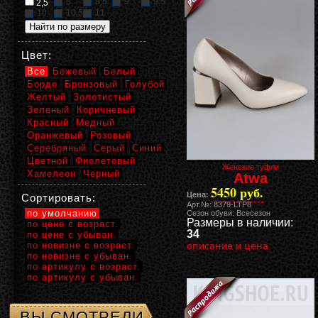
8
8,5
9
9,5
2,5
10
10,5
11
Цвет:
Все
Бежевый
Белый
Бордо
Бронзовый
Голубой
Желтый
Золотистый
Зеленый
Коричневый
Красный
Медный
Оранжевый
Розовый
Серебряный
Серый
Синий
Цветной
Фиолетовый
Женские туфли
Хамелеон
Черный
Atwa
5450 руб.
Цена:
Сортировать:
Арт.№: 8379-LTP8
по умолчанию
Сезон обуви: Всесезон
Размеры в наличии:
по цене с возраст.
34
по цене с убыван.
по новизне с возраст.
описание и цена
по новизне с убыван.
по артикулу с возраст.
по артикулу с убыван.
ВЫ СМОТРЕЛИ