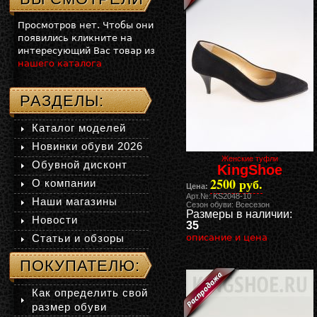
Просмотров нет. Чтобы они
появились кликните на
интересующий Вас товар из
нашего каталога
РАЗДЕЛЫ:
Каталог моделей
Новинки обуви 2026
Женские туфли
Обувной дисконт
KingShoe
2500 руб.
О компании
Цена:
Арт.№: KS2048-10
Наши магазины
Сезон обуви: Всесезон
Размеры в наличии:
Новости
35
Статьи и обзоры
описание и цена
ПОКУПАТЕЛЮ:
Как определить свой
размер обуви