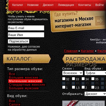
Каталог
Новинки
Дисконт
Ликвидация
Контакты
Войти
Чтобы узнать о новом
поступлении обуви подпишитесь
на рассылку:
КингШуз - и
выбором
Нажимая, даю согласие
на обработку данных
Главная
Каталог
Расп
КАТАЛОГ:
РАСПРОДАЖА:
РАЗМЕРОВ
Тип размера обуви:
Сезон :
Вид обуви :
Все
Большие женские
32
33
34
35
Маленькие женские
43
44
45
46
Стандартные женские
1
1,5
2
2,5
Большие мужские
Отображать:
Вид обуви:
Все
Сапоги