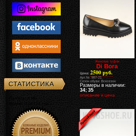
Женские туфли
Di Bora
2500 руб.
Цена:
Арт.№: 987-21
Сезон обуви: Всесезон
СТАТИСТИКА
Размеры в наличии:
34; 35
описание и цена
Память: 4 Mb
Время: 0.06724 сек.