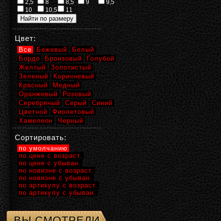
2,5
8
8,5
9
9,5
10
10,5
11
Цвет:
Все
Бежевый
Белый
Бордо
Бронзовый
Голубой
Желтый
Золотистый
Зеленый
Коричневый
Красный
Медный
Оранжевый
Розовый
Серебряный
Серый
Синий
Цветной
Фиолетовый
Хамелеон
Черный
Сортировать:
по умолчанию
по цене с возраст.
по цене с убыван.
по новизне с возраст.
по новизне с убыван.
по артикулу с возраст.
по артикулу с убыван.
ВЫ СМОТРЕЛИ