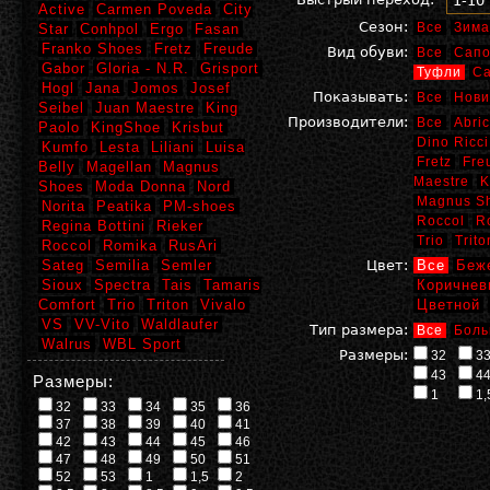
1-10
Active
Carmen Poveda
City
Сезон:
Все
Зима
Star
Conhpol
Ergo
Fasan
Franko Shoes
Fretz
Freude
Вид обуви:
Все
Сапо
Gabor
Gloria - N.R.
Grisport
Туфли
С
Hogl
Jana
Jomos
Josef
Показывать:
Все
Нови
Seibel
Juan Maestre
King
Производители:
Все
Abric
Paolo
KingShoe
Krisbut
Dino Ricci
Kumfo
Lesta
Liliani
Luisa
Fretz
Fre
Belly
Magellan
Magnus
Maestre
K
Shoes
Moda Donna
Nord
Magnus S
Norita
Peatika
PM-shoes
Roccol
R
Regina Bottini
Rieker
Trio
Trito
Roccol
Romika
RusAri
Sateg
Semilia
Semler
Цвет:
Все
Беж
Sioux
Spectra
Tais
Tamaris
Коричнев
Comfort
Trio
Triton
Vivalo
Цветной
VS
VV-Vito
Waldlaufer
Тип размера:
Все
Боль
Walrus
WBL Sport
Размеры:
32
3
43
4
Размеры:
1
1,
32
33
34
35
36
37
38
39
40
41
42
43
44
45
46
47
48
49
50
51
52
53
1
1,5
2