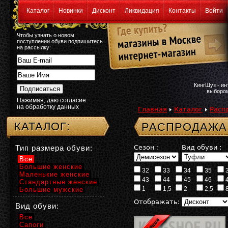
Каталог
Новинки
Дисконт
Ликвидация
Контакты
Войти
Чтобы узнать о новом
поступлении обуви подпишитесь
на рассылку:
КингШуз - и
выбором
Нажимая, даю согласие
на обработку данных
Главная
Каталог
Расп
КАТАЛОГ:
РАСПРОДАЖА:
Тип размера обуви:
Сезон :
Вид обуви :
Все
Большие женские
32
33
34
35
Маленькие женские
43
44
45
46
Стандартные женские
1
1,5
2
2,5
Большие мужские
Отображать:
Вид обуви:
Все
Сапоги