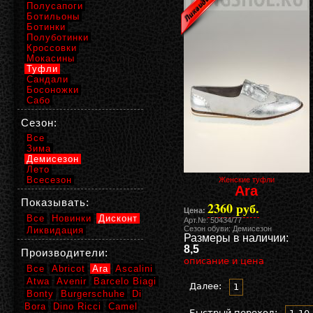
Полусапоги
Ботильоны
Ботинки
Полуботинки
Кроссовки
Мокасины
Туфли
Сандали
Босоножки
Сабо
Сезон:
Все
Зима
Демисезон
Лето
Всесезон
Женские туфли
Ara
Показывать:
2360 руб.
Цена:
Все
Новинки
Дисконт
Арт.№: 50434/77
Сезон обуви: Демисезон
Ликвидация
Размеры в наличии:
8,5
Производители:
описание и цена
Все
Abricot
Ara
Ascalini
Atwa
Avenir
Barcelo Biagi
Далее:
1
Bonty
Burgerschuhe
Di
Bora
Dino Ricci
Camel
Быстрый переход: