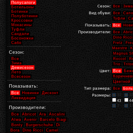
Полусапоги
Сезон:
Все
Зима
Ботильоны
Ботинки
Вид обуви:
Все
Сапо
Полуботинки
Туфли
С
Кроссовки
Мокасины
Показывать:
Все
Нови
Туфли
Производители:
Все
Abric
Сандали
Dino Ricci
Босоножки
Сабо
Fretz
Fre
Maestre
K
Сезон:
Magnus S
Все
Roccol
R
Зима
Trio
Trito
Демисезон
Цвет:
Все
Беж
Лето
Коричнев
Всесезон
Цветной
Показывать:
Тип размера:
Все
Боль
Все
Новинки
Дисконт
32
3
Размеры:
Ликвидация
43
4
1
1,
Производители:
Все
Abricot
Ara
Ascalini
Atwa
Avenir
Barcelo Biagi
Bonty
Burgerschuhe
Di
Bora
Dino Ricci
Camel