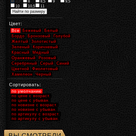
2,5
8
8,5
9
9,5
10
10,5
11
Цвет:
Все
Бежевый
Белый
Бордо
Бронзовый
Голубой
Желтый
Золотистый
Зеленый
Коричневый
Красный
Медный
Оранжевый
Розовый
Серебряный
Серый
Синий
Цветной
Фиолетовый
Хамелеон
Черный
Сортировать:
по умолчанию
по цене с возраст.
по цене с убыван.
по новизне с возраст.
по новизне с убыван.
по артикулу с возраст.
по артикулу с убыван.
ВЫ СМОТРЕЛИ