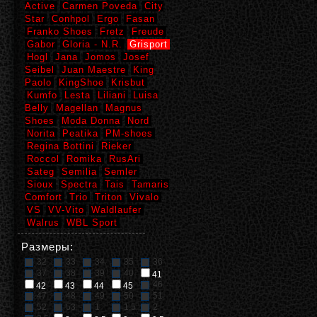
Active
Carmen Poveda
City
Star
Conhpol
Ergo
Fasan
Franko Shoes
Fretz
Freude
Gabor
Gloria - N.R.
Grisport
Hogl
Jana
Jomos
Josef
Seibel
Juan Maestre
King
Paolo
KingShoe
Krisbut
Kumfo
Lesta
Liliani
Luisa
Belly
Magellan
Magnus
Shoes
Moda Donna
Nord
Norita
Peatika
PM-shoes
Regina Bottini
Rieker
Roccol
Romika
RusAri
Sateg
Semilia
Semler
Sioux
Spectra
Tais
Tamaris
Comfort
Trio
Triton
Vivalo
VS
VV-Vito
Waldlaufer
Walrus
WBL Sport
Размеры:
32
33
34
35
36
37
38
39
40
41
46
42
43
44
45
47
48
49
50
51
52
53
1
1,5
2