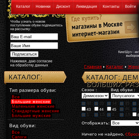
Каталог
Новинки
Дисконт
Ликвидация
Контакты
Войти
Чтобы узнать о новом
поступлении обуви подпишитесь
на рассылку:
КингШуз - и
выбором
Нажимая, даю согласие
на обработку данных
Главная
Каталог
Женс
КАТАЛОГ:
КАТАЛОГ: ДЕ
БОЛЬШИХ РАЗ
Тип размера обуви:
Сезон :
Вид обуви :
Все
Большие женские
32
33
34
35
Маленькие женские
46
43
44
45
Стандартные женские
1
1,5
2
2,5
Большие мужские
Отображать:
Вид обуви:
Все
Ничего не найдено.
Сброс
Сапоги