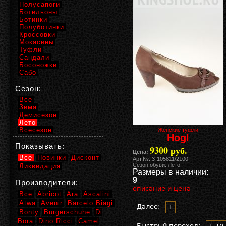
Полусапоги
Ботильоны
Ботинки
Полуботинки
Кроссовки
Мокасины
Туфли
Сандали
Босоножки
Сабо
Сезон:
Все
Зима
Демисезон
Лето
Всесезон
Женские туфли
Hogl
Показывать:
9300 руб.
Цена:
Все
Новинки
Дисконт
Арт.№: 3-105811/2100
Сезон обуви: Лето
Ликвидация
Размеры в наличии:
9
Производители:
описание и цена
Все
Abricot
Ara
Ascalini
Atwa
Avenir
Barcelo Biagi
Далее:
1
Bonty
Burgerschuhe
Di
Bora
Dino Ricci
Camel
Быстрый переход: