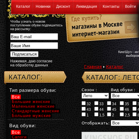
Каталог
Новинки
Дисконт
Ликвидация
Контакты
Войти
Чтобы узнать о новом
поступлении обуви подпишитесь
на рассылку:
КингШуз - и
выбором
Нажимая, даю согласие
на обработку данных
Главная
Каталог
КАТАЛОГ:
КАТАЛОГ: ЛЕТ
Тип размера обуви:
Сезон :
Вид обуви :
Все
Большие женские
32
33
34
35
Маленькие женские
43
44
45
46
Стандартные женские
1
1,5
2
2,5
Большие мужские
Отображать:
Вид обуви:
Все
Сапоги