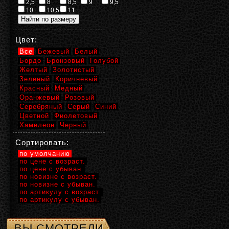
2,5
8
8,5
9
9,5
10
10,5
11
Цвет:
Все
Бежевый
Белый
Бордо
Бронзовый
Голубой
Желтый
Золотистый
Зеленый
Коричневый
Красный
Медный
Оранжевый
Розовый
Серебряный
Серый
Синий
Цветной
Фиолетовый
Хамелеон
Черный
Сортировать:
по умолчанию
по цене с возраст.
по цене с убыван.
по новизне с возраст.
по новизне с убыван.
по артикулу с возраст.
по артикулу с убыван.
ВЫ СМОТРЕЛИ