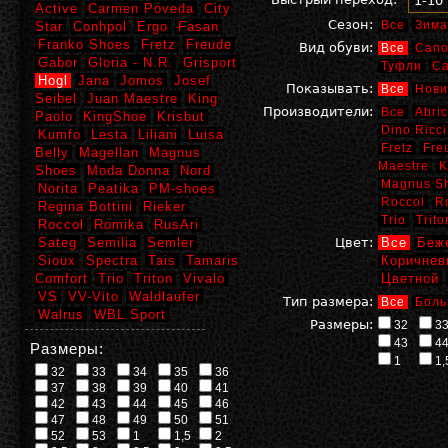
1-10
Active
Carmen Poveda
City
Сезон:
Все
Зима
Star
Conhpol
Ergo
Fasan
Franko Shoes
Fretz
Freude
Вид обуви:
Все
Сапо
Gabor
Gloria - N.R.
Grisport
Туфли
С
Hogl
Jana
Jomos
Josef
Показывать:
Все
Нови
Seibel
Juan Maestre
King
Производители:
Все
Abric
Paolo
KingShoe
Krisbut
Dino Ricci
Kumfo
Lesta
Liliani
Luisa
Fretz
Fre
Belly
Magellan
Magnus
Maestre
K
Shoes
Moda Donna
Nord
Magnus S
Norita
Peatika
PM-shoes
Roccol
R
Regina Bottini
Rieker
Trio
Trito
Roccol
Romika
RusAri
Sateg
Semilia
Semler
Цвет:
Все
Беж
Sioux
Spectra
Tais
Tamaris
Коричнев
Comfort
Trio
Triton
Vivalo
Цветной
VS
VV-Vito
Waldlaufer
Тип размера:
Все
Боль
Walrus
WBL Sport
Размеры:
32
3
43
4
Размеры:
1
1,
32
33
34
35
36
37
38
39
40
41
42
43
44
45
46
47
48
49
50
51
52
53
1
1,5
2