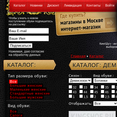
Каталог
Новинки
Дисконт
Ликвидация
Контакты
Войти
Чтобы узнать о новом
поступлении обуви подпишитесь
на рассылку:
КингШуз - и
выбором
Нажимая, даю согласие
на обработку данных
Главная
Каталог
КАТАЛОГ:
КАТАЛОГ: ДЕ
Тип размера обуви:
Сезон :
Вид обуви :
Все
Большие женские
32
33
34
35
Маленькие женские
43
44
45
46
Стандартные женские
1
1,5
2
2,5
Большие мужские
Отображать:
Вид обуви:
Все
Сапоги