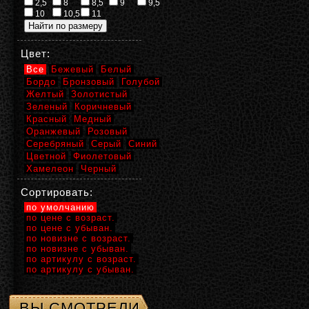
2,5
8
8,5
9
9,5
10
10,5
11
Цвет:
Все
Бежевый
Белый
Бордо
Бронзовый
Голубой
Желтый
Золотистый
Зеленый
Коричневый
Красный
Медный
Оранжевый
Розовый
Серебряный
Серый
Синий
Цветной
Фиолетовый
Хамелеон
Черный
Сортировать:
по умолчанию
по цене с возраст.
по цене с убыван.
по новизне с возраст.
по новизне с убыван.
по артикулу с возраст.
по артикулу с убыван.
ВЫ СМОТРЕЛИ