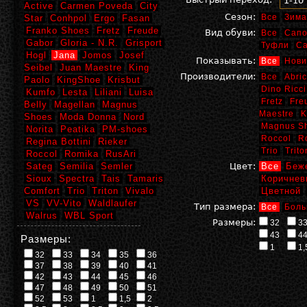
1-10
Active
Carmen Poveda
City
Сезон:
Все
Зима
Star
Conhpol
Ergo
Fasan
Franko Shoes
Fretz
Freude
Вид обуви:
Все
Сапо
Gabor
Gloria - N.R.
Grisport
Туфли
С
Hogl
Jana
Jomos
Josef
Показывать:
Все
Нови
Seibel
Juan Maestre
King
Производители:
Все
Abric
Paolo
KingShoe
Krisbut
Dino Ricci
Kumfo
Lesta
Liliani
Luisa
Fretz
Fre
Belly
Magellan
Magnus
Maestre
K
Shoes
Moda Donna
Nord
Magnus S
Norita
Peatika
PM-shoes
Roccol
R
Regina Bottini
Rieker
Trio
Trito
Roccol
Romika
RusAri
Sateg
Semilia
Semler
Цвет:
Все
Беж
Sioux
Spectra
Tais
Tamaris
Коричнев
Comfort
Trio
Triton
Vivalo
Цветной
VS
VV-Vito
Waldlaufer
Тип размера:
Все
Боль
Walrus
WBL Sport
Размеры:
32
3
43
4
Размеры:
1
1,
32
33
34
35
36
37
38
39
40
41
42
43
44
45
46
47
48
49
50
51
52
53
1
1,5
2