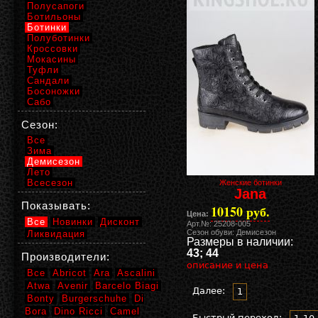
Полусапоги
Ботильоны
Ботинки
Полуботинки
Кроссовки
Мокасины
Туфли
Сандали
Босоножки
Сабо
Сезон:
Все
Зима
Демисезон
Лето
Всесезон
Женские ботинки
Jana
Показывать:
10150 руб.
Цена:
Все
Новинки
Дисконт
Арт.№: 25208-005
Сезон обуви: Демисезон
Ликвидация
Размеры в наличии:
43; 44
Производители:
описание и цена
Все
Abricot
Ara
Ascalini
Atwa
Avenir
Barcelo Biagi
Далее:
1
Bonty
Burgerschuhe
Di
Bora
Dino Ricci
Camel
Быстрый переход: