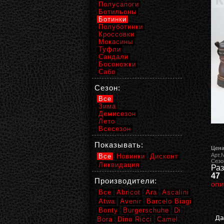
Полусапоги
Ботильоны
Ботинки
Полуботинки
Кроссовки
Мокасины
Туфли
Сандали
Босоножки
Сабо
Сезон:
Все
Зима
Демисезон
Лето
Всесезон
Показывать:
Цена
Арт.
Все
Новинки
Дисконт
Сезо
Ликвидация
Раз
47
Производители:
опи
Все
Abricot
Ara
Ascalini
Atwa
Avenir
Barcelo Biagi
Bonty
Burgerschuhe
Di
Да
Bora
Dino Ricci
Camel