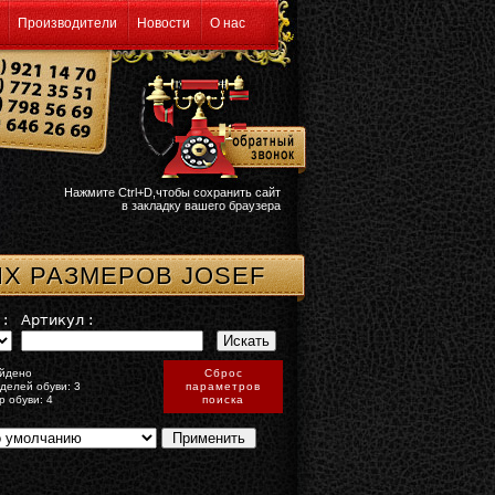
Производители
Новости
О нас
Нажмите Ctrl+D,чтобы сохранить сайт
в закладку вашего браузера
ИХ РАЗМЕРОВ JOSEF
:
Артикул :
йдено
Сброс
делей обуви: 3
параметров
р обуви: 4
поиска