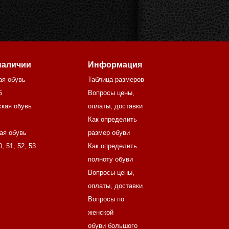
наличии
Информация
ая обувь
Таблица размеров
5
Вопросы цены,
кая обувь
оплаты, доставки
Как определить
ая обувь
размер обуви
0
,
51
,
52
,
53
Как определить
полноту обуви
Вопросы цены,
оплаты, доставки
Вопросы по
женской
обуви большого