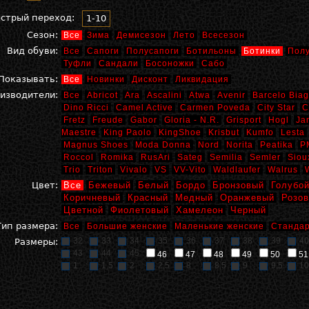
стрый переход:
1-10
Сезон:
Все
Зима
Демисезон
Лето
Всесезон
Вид обуви:
Все
Сапоги
Полусапоги
Ботильоны
Ботинки
Пол
Туфли
Сандали
Босоножки
Сабо
Показывать:
Все
Новинки
Дисконт
Ликвидация
изводители:
Все
Abricot
Ara
Ascalini
Atwa
Avenir
Barcelo Biag
Dino Ricci
Camel Active
Carmen Poveda
City Star
C
Fretz
Freude
Gabor
Gloria - N.R.
Grisport
Hogl
Ja
Maestre
King Paolo
KingShoe
Krisbut
Kumfo
Lesta
Magnus Shoes
Moda Donna
Nord
Norita
Peatika
P
Roccol
Romika
RusAri
Sateg
Semilia
Semler
Siou
Trio
Triton
Vivalo
VS
VV-Vito
Waldlaufer
Walrus
Цвет:
Все
Бежевый
Белый
Бордо
Бронзовый
Голубо
Коричневый
Красный
Медный
Оранжевый
Розо
Цветной
Фиолетовый
Хамелеон
Черный
Тип размера:
Все
Большие женские
Маленькие женские
Стандар
32
33
34
35
36
37
38
39
40
Размеры:
43
44
45
46
47
48
49
50
51
1
1,5
2
2,5
8
8,5
9
9,5
10