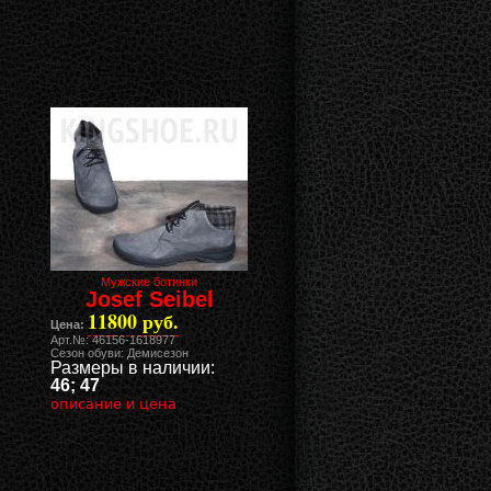
Мужские ботинки
Josef Seibel
11800 руб.
Цена:
Арт.№: 46156-1618977
Сезон обуви: Демисезон
Размеры в наличии:
46; 47
описание и цена