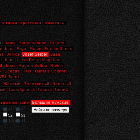
уботинки
Кроссовки
Мокасины
i
Bonty
Burgerschuhe
Di Bora
onhpol
Ergo
Fasan
Franko Shoes
na
Jomos
Josef Seibel
Juan
Liliani
Luisa Belly
Magellan
M-shoes
Regina Bottini
Rieker
x
Spectra
Tais
Tamaris Comfort
WBL Sport
й
Желтый
Золотистый
Зеленый
вый
Серебряный
Серый
Синий
тные женские
Большие мужские
41
42
52
53
10,5
11