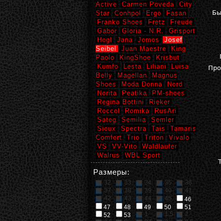
Active
Carmen Poveda
City
Бы
Star
Conhpol
Ergo
Fasan
Franko Shoes
Fretz
Freude
Gabor
Gloria - N.R.
Grisport
Hogl
Jana
Jomos
Josef
Seibel
Juan Maestre
King
Paolo
KingShoe
Krisbut
Kumfo
Lesta
Liliani
Luisa
Про
Belly
Magellan
Magnus
Shoes
Moda Donna
Nord
Norita
Peatika
PM-shoes
Regina Bottini
Rieker
Roccol
Romika
RusAri
Sateg
Semilia
Semler
Sioux
Spectra
Tais
Tamaris
Comfort
Trio
Triton
Vivalo
VS
VV-Vito
Waldlaufer
Walrus
WBL Sport
Размеры:
32
33
34
35
36
37
38
39
40
41
42
43
44
45
46
47
48
49
50
51
1
1,5
2
52
53