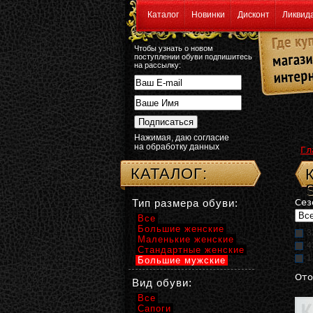
Каталог
Новинки
Дисконт
Ликвид
Чтобы узнать о новом
поступлении обуви подпишитесь
на рассылку:
Нажимая, даю согласие
на обработку данных
Гл
КАТАЛОГ:
Тип размера обуви:
Сез
Все
Большие женские
3
Маленькие женские
4
Стандартные женские
1
Большие мужские
Ото
Вид обуви:
Все
Сапоги