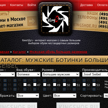
ация
Контакты
Войти
Доставка
Оплата
КингШуз - интернет-магазин с самым большим
выбором обуви нестандартных размеров
авная
Каталог
Мужская обувь больших размеров
КАТАЛОГ: МУЖСКИЕ БОТИНКИ БОЛЬШ
SEIBEL
он :
Вид обуви :
Размер :
Производитель 
2
33
34
35
36
37
38
39
40
41
42
На
3
44
45
Мо
46
47
48
49
50
51
52
53
Па
1,5
2
2,5
8
8,5
9
9,5
10
10,5
11
бражать:
Цвет:
Сортировать: