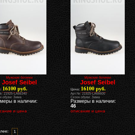
Мужские ботинки
Мужские ботинки
Josef Seibel
Josef Seibel
16100 руб.
16100 руб.
:
Цена:
№: 21925-LA66340
Арт.№: 21925-LA66600
н обуви: Зима
Сезон обуви: Зима
меры в наличии:
Размеры в наличии:
46
сание и цена
описание и цена
лее:
1