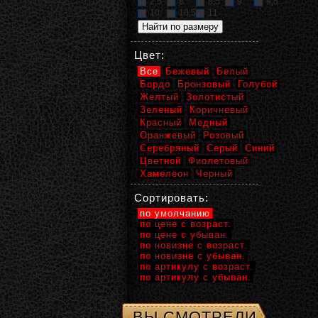
2,5
8
8,5
9
9,5
10
10,5
11
Цвет:
Все
Бежевый
Белый
Бордо
Бронзовый
Голубой
Желтый
Золотистый
Зеленый
Коричневый
Красный
Медный
Оранжевый
Розовый
Серебряный
Серый
Синий
Цветной
Фиолетовый
Хамелеон
Черный
Сортировать:
по умолчанию
по цене с возраст.
по цене с убыван.
по новизне с возраст.
по новизне с убыван.
по артикулу с возраст.
по артикулу с убыван.
ВЫ СМОТРЕЛИ