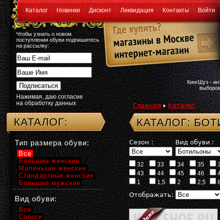
Каталог
Новинки
Дисконт
Ликвидация
Контакты
Войти
Чтобы узнать о новом
поступлении обуви подпишитесь
на рассылку:
КингШуз - и
выбором
Нажимая, даю согласие
на обработку данных
Главная
Каталог
КАТАЛОГ:
КАТАЛОГ: БО
Тип размера обуви:
Сезон :
Вид обуви :
Все
Большие женские
32
33
34
35
Маленькие женские
43
44
45
46
Стандартные женские
1
1,5
2
2,5
Большие мужские
Отображать:
Вид обуви:
Все
Сапоги