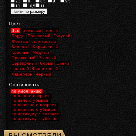
2,5
8
8,5
9
9,5
10
10,5
11
Цвет:
Все
Бежевый
Белый
Бордо
Бронзовый
Голубой
Желтый
Золотистый
Зеленый
Коричневый
Красный
Медный
Оранжевый
Розовый
Серебряный
Серый
Синий
Цветной
Фиолетовый
Хамелеон
Черный
Сортировать:
по умолчанию
по цене с возраст.
по цене с убыван.
по новизне с возраст.
по новизне с убыван.
по артикулу с возраст.
по артикулу с убыван.
ВЫ СМОТРЕЛИ