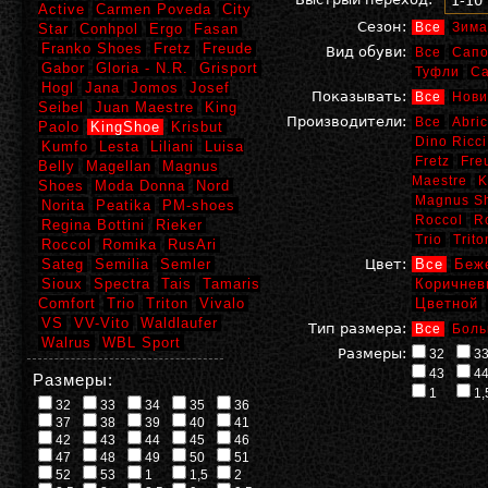
1-10
Active
Carmen Poveda
City
Сезон:
Все
Зима
Star
Conhpol
Ergo
Fasan
Franko Shoes
Fretz
Freude
Вид обуви:
Все
Сапо
Gabor
Gloria - N.R.
Grisport
Туфли
С
Hogl
Jana
Jomos
Josef
Показывать:
Все
Нови
Seibel
Juan Maestre
King
Производители:
Все
Abric
Paolo
KingShoe
Krisbut
Dino Ricci
Kumfo
Lesta
Liliani
Luisa
Fretz
Fre
Belly
Magellan
Magnus
Maestre
K
Shoes
Moda Donna
Nord
Magnus S
Norita
Peatika
PM-shoes
Roccol
R
Regina Bottini
Rieker
Trio
Trito
Roccol
Romika
RusAri
Sateg
Semilia
Semler
Цвет:
Все
Беж
Sioux
Spectra
Tais
Tamaris
Коричнев
Comfort
Trio
Triton
Vivalo
Цветной
VS
VV-Vito
Waldlaufer
Тип размера:
Все
Боль
Walrus
WBL Sport
Размеры:
32
3
43
4
Размеры:
1
1,
32
33
34
35
36
37
38
39
40
41
42
43
44
45
46
47
48
49
50
51
52
53
1
1,5
2