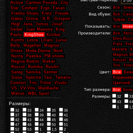
1-10
Active
Carmen Poveda
City
Сезон:
Все
Зима
Star
Conhpol
Ergo
Fasan
Franko Shoes
Fretz
Freude
Вид обуви:
Все
Сапо
Gabor
Gloria - N.R.
Grisport
Туфли
С
Hogl
Jana
Jomos
Josef
Показывать:
Все
Нови
Seibel
Juan Maestre
King
Производители:
Все
Abric
Paolo
KingShoe
Krisbut
Dino Ricci
Kumfo
Lesta
Liliani
Luisa
Fretz
Fre
Belly
Magellan
Magnus
Maestre
K
Shoes
Moda Donna
Nord
Magnus S
Norita
Peatika
PM-shoes
Roccol
R
Regina Bottini
Rieker
Trio
Trito
Roccol
Romika
RusAri
Sateg
Semilia
Semler
Цвет:
Все
Беж
Sioux
Spectra
Tais
Tamaris
Коричнев
Comfort
Trio
Triton
Vivalo
Цветной
VS
VV-Vito
Waldlaufer
Тип размера:
Все
Боль
Walrus
WBL Sport
Размеры:
32
3
43
4
Размеры:
1
1,
32
33
34
35
36
37
38
39
40
41
42
43
44
45
46
47
48
49
50
51
52
53
1
1,5
2