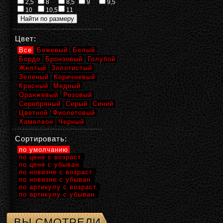
2,5
8
8,5
9
9,5
10
10,5
11
Цвет:
Все
Бежевый
Белый
Бордо
Бронзовый
Голубой
Желтый
Золотистый
Зеленый
Коричневый
Красный
Медный
Оранжевый
Розовый
Серебряный
Серый
Синий
Цветной
Фиолетовый
Хамелеон
Черный
Сортировать:
по умолчанию
по цене с возраст.
по цене с убыван.
по новизне с возраст.
по новизне с убыван.
по артикулу с возраст.
по артикулу с убыван.
ВЫ СМОТРЕЛИ