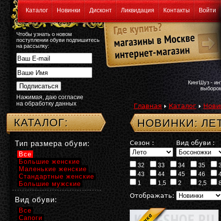
Каталог
Новинки
Дисконт
Ликвидация
Контакты
Войти
Чтобы узнать о новом
поступлении обуви подпишитесь
на рассылку:
КингШуз - и
выбором
Нажимая, даю согласие
на обработку данных
Главная
Каталог
Нови
КАТАЛОГ:
НОВИНКИ: ЛЕ
Тип размера обуви:
Сезон :
Вид обуви :
Все
Большие женские
32
33
34
35
Маленькие женские
43
44
45
46
Стандартные женские
1
1,5
2
2,5
Большие мужские
Отображать:
Вид обуви:
Все
Сапоги