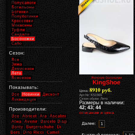
Полусапоги
Ботильоны
Ботинки
Полуботинки
Кроссовки
Мокасины
Туфли
Сандали
Босоножки
Сабо
Сезон:
Все
Зима
Демисезон
Лето
Всесезон
Женские босоножки
KingShoe
Показывать:
8910 руб.
Цена:
Все
Новинки
Дисконт
Арт.№: KS1965
Сезон обуви: Лето
Ликвидация
Размеры в наличии:
42; 43; 44
Производители:
описание и цена
Все
Abricot
Ara
Ascalini
Atwa
Avenir
Barcelo Biagi
Далее:
1
Bonty
Burgerschuhe
Di
Bora
Dino Ricci
Camel
Быстрый переход: