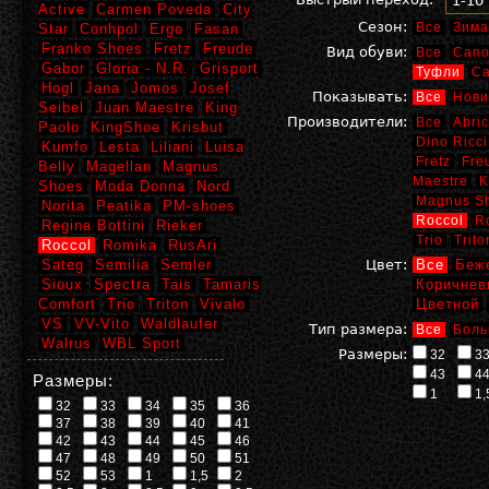
1-10
Active
Carmen Poveda
City
Сезон:
Все
Зима
Star
Conhpol
Ergo
Fasan
Franko Shoes
Fretz
Freude
Вид обуви:
Все
Сапо
Gabor
Gloria - N.R.
Grisport
Туфли
С
Hogl
Jana
Jomos
Josef
Показывать:
Все
Нови
Seibel
Juan Maestre
King
Производители:
Все
Abric
Paolo
KingShoe
Krisbut
Dino Ricci
Kumfo
Lesta
Liliani
Luisa
Fretz
Fre
Belly
Magellan
Magnus
Maestre
K
Shoes
Moda Donna
Nord
Magnus S
Norita
Peatika
PM-shoes
Roccol
R
Regina Bottini
Rieker
Trio
Trito
Roccol
Romika
RusAri
Sateg
Semilia
Semler
Цвет:
Все
Беж
Sioux
Spectra
Tais
Tamaris
Коричнев
Comfort
Trio
Triton
Vivalo
Цветной
VS
VV-Vito
Waldlaufer
Тип размера:
Все
Боль
Walrus
WBL Sport
Размеры:
32
3
43
4
Размеры:
1
1,
32
33
34
35
36
37
38
39
40
41
42
43
44
45
46
47
48
49
50
51
52
53
1
1,5
2