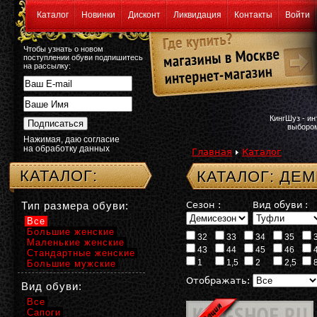
Каталог
Новинки
Дисконт
Ликвидация
Контакты
Войти
Чтобы узнать о новом
поступлении обуви подпишитесь
на рассылку:
КингШуз - и
выбором
Нажимая, даю согласие
на обработку данных
Главная
Каталог
КАТАЛОГ:
КАТАЛОГ: ДЕ
Тип размера обуви:
Сезон :
Вид обуви :
Все
Большие женские
32
33
34
35
Маленькие женские
43
44
45
46
Стандартные женские
1
1,5
2
2,5
Большие мужские
Отображать:
Вид обуви:
Все
Сапоги