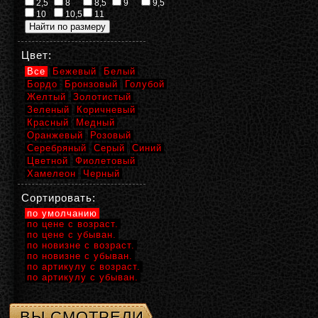
2,5
8
8,5
9
9,5
10
10,5
11
Цвет:
Все
Бежевый
Белый
Бордо
Бронзовый
Голубой
Желтый
Золотистый
Зеленый
Коричневый
Красный
Медный
Оранжевый
Розовый
Серебряный
Серый
Синий
Цветной
Фиолетовый
Хамелеон
Черный
Сортировать:
по умолчанию
по цене с возраст.
по цене с убыван.
по новизне с возраст.
по новизне с убыван.
по артикулу с возраст.
по артикулу с убыван.
ВЫ СМОТРЕЛИ