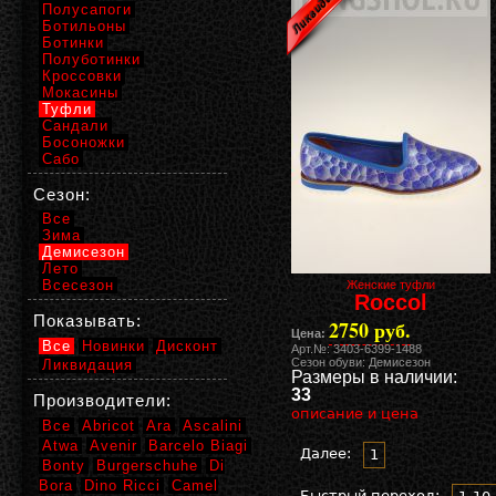
Полусапоги
Ботильоны
Ботинки
Полуботинки
Кроссовки
Мокасины
Туфли
Сандали
Босоножки
Сабо
Сезон:
Все
Зима
Демисезон
Лето
Всесезон
Женские туфли
Roccol
Показывать:
2750 руб.
Цена:
Все
Новинки
Дисконт
Арт.№: 3403-6399-1488
Сезон обуви: Демисезон
Ликвидация
Размеры в наличии:
33
Производители:
описание и цена
Все
Abricot
Ara
Ascalini
Atwa
Avenir
Barcelo Biagi
Далее:
1
Bonty
Burgerschuhe
Di
Bora
Dino Ricci
Camel
Быстрый переход: