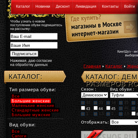
Каталог
Новинки
Дисконт
Ликвидация
Контакты
Войти
Чтобы узнать о новом
поступлении обуви подпишитесь
на рассылку:
КингШуз - и
выбором
Нажимая, даю согласие
на обработку данных
Главная
Каталог
Женс
КАТАЛОГ:
КАТАЛОГ: ДЕ
РАЗМЕРОВ R
Тип размера обуви:
Сезон :
Вид обуви :
Все
Большие женские
32
33
34
35
Маленькие женские
46
43
44
45
Стандартные женские
1
1,5
2
2,5
Большие мужские
Отображать:
Вид обуви:
Все
Сапоги