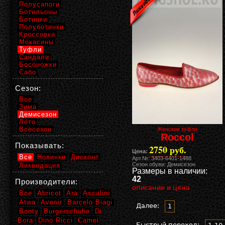
Полусапоги
Ботильоны
Ботинки
Полуботинки
Кроссовки
Мокасины
Туфли
Сандали
Босоножки
Сабо
Сезон:
Все
Зима
Демисезон
Лето
Всесезон
Женские туфли
Roccol
Показывать:
2750 руб.
Цена:
Все
Новинки
Дисконт
Арт.№: 3403-6401-1488
Сезон обуви: Демисезон
Ликвидация
Размеры в наличии:
42
Производители:
описание и цена
Все
Abricot
Ara
Ascalini
Atwa
Avenir
Barcelo Biagi
Далее:
1
Bonty
Burgerschuhe
Di
Bora
Dino Ricci
Camel
Быстрый переход: