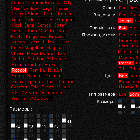
1-10
Active
Carmen Poveda
City
Сезон:
Все
Зима
Star
Conhpol
Ergo
Fasan
Franko Shoes
Fretz
Freude
Вид обуви:
Все
Сапо
Gabor
Gloria - N.R.
Grisport
Туфли
С
Hogl
Jana
Jomos
Josef
Показывать:
Все
Нови
Seibel
Juan Maestre
King
Производители:
Все
Abric
Paolo
KingShoe
Krisbut
Dino Ricci
Kumfo
Lesta
Liliani
Luisa
Fretz
Fre
Belly
Magellan
Magnus
Maestre
K
Shoes
Moda Donna
Nord
Magnus S
Norita
Peatika
PM-shoes
Roccol
R
Regina Bottini
Rieker
Trio
Trito
Roccol
Romika
RusAri
Sateg
Semilia
Semler
Цвет:
Все
Беж
Sioux
Spectra
Tais
Tamaris
Коричнев
Comfort
Trio
Triton
Vivalo
Цветной
VS
VV-Vito
Waldlaufer
Тип размера:
Все
Боль
Walrus
WBL Sport
32
3
Размеры:
43
4
Размеры:
1
1,
32
33
34
35
36
37
38
39
40
41
46
42
43
44
45
47
48
49
50
51
52
53
1
1,5
2