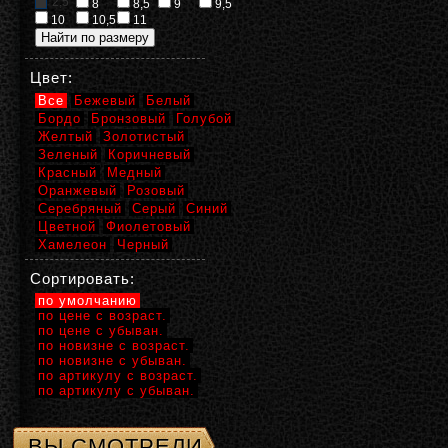
2,5
8
8,5
9
9,5
10
10,5
11
Цвет:
Все
Бежевый
Белый
Бордо
Бронзовый
Голубой
Желтый
Золотистый
Зеленый
Коричневый
Красный
Медный
Оранжевый
Розовый
Серебряный
Серый
Синий
Цветной
Фиолетовый
Хамелеон
Черный
Сортировать:
по умолчанию
по цене с возраст.
по цене с убыван.
по новизне с возраст.
по новизне с убыван.
по артикулу с возраст.
по артикулу с убыван.
ВЫ СМОТРЕЛИ