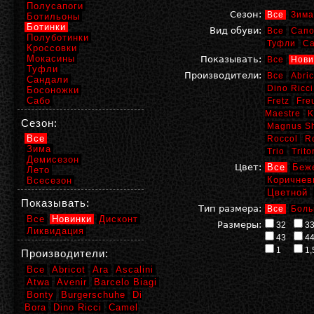
Полусапоги
Сезон:
Все
Зима
Ботильоны
Ботинки
Вид обуви:
Все
Сапо
Полуботинки
Туфли
С
Кроссовки
Мокасины
Показывать:
Все
Нови
Туфли
Производители:
Все
Abric
Сандали
Dino Ricci
Босоножки
Сабо
Fretz
Fre
Maestre
K
Сезон:
Magnus S
Все
Roccol
R
Зима
Trio
Trito
Демисезон
Цвет:
Все
Беж
Лето
Коричнев
Всесезон
Цветной
Показывать:
Тип размера:
Все
Боль
Все
Новинки
Дисконт
Размеры:
32
3
Ликвидация
43
4
1
1,
Производители:
Все
Abricot
Ara
Ascalini
Atwa
Avenir
Barcelo Biagi
Bonty
Burgerschuhe
Di
Bora
Dino Ricci
Camel