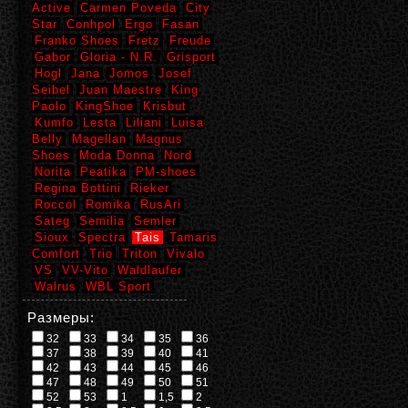
Active
Carmen Poveda
City
Star
Conhpol
Ergo
Fasan
Franko Shoes
Fretz
Freude
Gabor
Gloria - N.R.
Grisport
Hogl
Jana
Jomos
Josef
Seibel
Juan Maestre
King
Paolo
KingShoe
Krisbut
Kumfo
Lesta
Liliani
Luisa
Belly
Magellan
Magnus
Shoes
Moda Donna
Nord
Norita
Peatika
PM-shoes
Regina Bottini
Rieker
Roccol
Romika
RusAri
Sateg
Semilia
Semler
Sioux
Spectra
Tais
Tamaris
Comfort
Trio
Triton
Vivalo
VS
VV-Vito
Waldlaufer
Walrus
WBL Sport
Размеры:
32
33
34
35
36
37
38
39
40
41
42
43
44
45
46
47
48
49
50
51
52
53
1
1,5
2