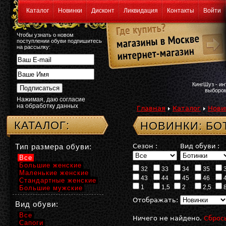
Каталог
Новинки
Дисконт
Ликвидация
Контакты
Войти
Чтобы узнать о новом
поступлении обуви подпишитесь
на рассылку:
КингШуз - и
выбором
Нажимая, даю согласие
на обработку данных
Главная
Каталог
Нови
КАТАЛОГ:
НОВИНКИ: БО
Тип размера обуви:
Сезон :
Вид обуви :
Все
Большие женские
32
33
34
35
Маленькие женские
43
44
45
46
Стандартные женские
1
1,5
2
2,5
Большие мужские
Отображать:
Вид обуви:
Все
Ничего не найдено.
Сброс
Сапоги