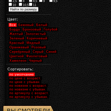
2,5
8
8,5
9
9,5
10
10,5
11
Цвет:
Все
Бежевый
Белый
Бордо
Бронзовый
Голубой
Желтый
Золотистый
Зеленый
Коричневый
Красный
Медный
Оранжевый
Розовый
Серебряный
Серый
Синий
Цветной
Фиолетовый
Хамелеон
Черный
Сортировать:
по умолчанию
по цене с возраст.
по цене с убыван.
по новизне с возраст.
по новизне с убыван.
по артикулу с возраст.
по артикулу с убыван.
ВЫ СМОТРЕЛИ