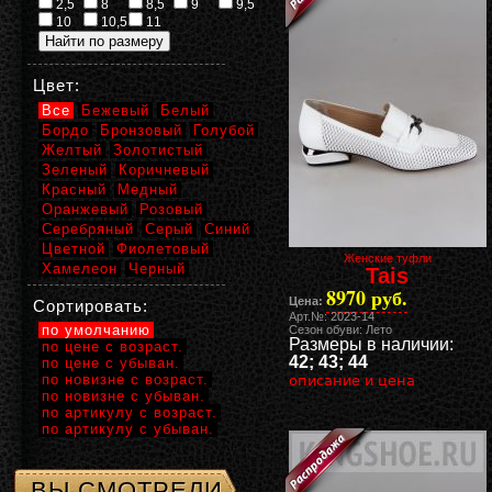
2,5
8
8,5
9
9,5
10
10,5
11
Цвет:
Все
Бежевый
Белый
Бордо
Бронзовый
Голубой
Желтый
Золотистый
Зеленый
Коричневый
Красный
Медный
Оранжевый
Розовый
Серебряный
Серый
Синий
Цветной
Фиолетовый
Женские туфли
Хамелеон
Черный
Tais
8970 руб.
Цена:
Сортировать:
Арт.№: 2023-14
по умолчанию
Сезон обуви: Лето
Размеры в наличии:
по цене с возраст.
42; 43; 44
по цене с убыван.
по новизне с возраст.
описание и цена
по новизне с убыван.
по артикулу с возраст.
по артикулу с убыван.
ВЫ СМОТРЕЛИ