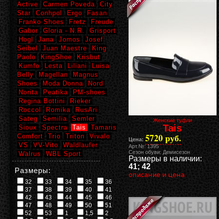
Active
Carmen Poveda
City
Star
Conhpol
Ergo
Fasan
Franko Shoes
Fretz
Freude
Gabor
Gloria - N.R.
Grisport
Hogl
Jana
Jomos
Josef
Seibel
Juan Maestre
King
Paolo
KingShoe
Krisbut
Kumfo
Lesta
Liliani
Luisa
Belly
Magellan
Magnus
Shoes
Moda Donna
Nord
Norita
Peatika
PM-shoes
Regina Bottini
Rieker
Roccol
Romika
RusAri
Sateg
Semilia
Semler
Женские туфли
Tais
Sioux
Spectra
Tais
Tamaris
5720 руб.
Comfort
Trio
Triton
Vivalo
Цена:
VS
VV-Vito
Waldlaufer
Арт.№: 1395
Сезон обуви: Демисезон
Walrus
WBL Sport
Размеры в наличии:
41; 42
Размеры:
описание и цена
32
33
34
35
36
37
38
39
40
41
42
43
44
45
46
47
48
49
50
51
52
53
1
1,5
2