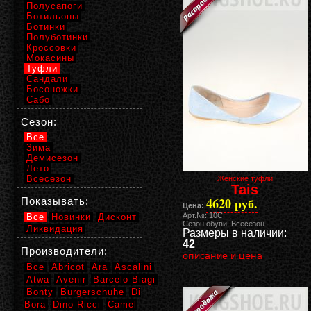
Полусапоги
Ботильоны
Ботинки
Полуботинки
Кроссовки
Мокасины
Туфли
Сандали
Босоножки
Сабо
Сезон:
Все
Зима
Демисезон
Лето
Всесезон
Женские туфли
Tais
4620 руб.
Показывать:
Цена:
Арт.№: 10C
Все
Новинки
Дисконт
Сезон обуви: Всесезон
Ликвидация
Размеры в наличии:
42
Производители:
описание и цена
Все
Abricot
Ara
Ascalini
Atwa
Avenir
Barcelo Biagi
Bonty
Burgerschuhe
Di
Bora
Dino Ricci
Camel