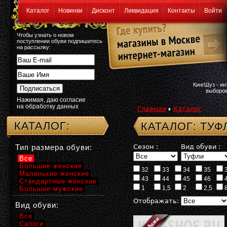
Каталог
Новинки
Дисконт
Ликвидация
Контакты
Войти
Чтобы узнать о новом
поступлении обуви подпишитесь
на рассылку:
КингШуз - и
выбором
Нажимая, даю согласие
на обработку данных
Главная
Каталог
КАТАЛОГ:
КАТАЛОГ: ТУФ
Тип размера обуви:
Сезон :
Вид обуви :
Все
Большие женские
32
33
34
35
Маленькие женские
43
44
45
46
Стандартные женские
1
1,5
2
2,5
Большие мужские
Отображать:
Вид обуви:
Все
Сапоги