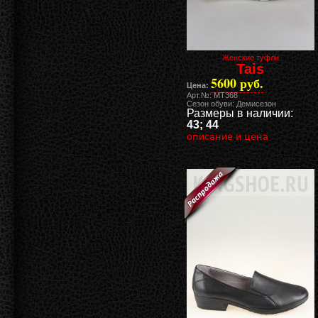
Женские туфли
Tais
5600 руб.
Цена:
Арт.№: MT368
Сезон обуви: Демисезон
Размеры в наличии:
43; 44
описание и цена