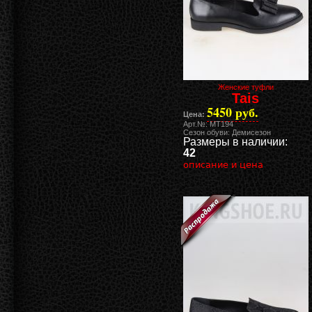
Женские туфли
Tais
5450 руб.
Цена:
Арт.№: MT194
Сезон обуви: Демисезон
Размеры в наличии:
42
описание и цена