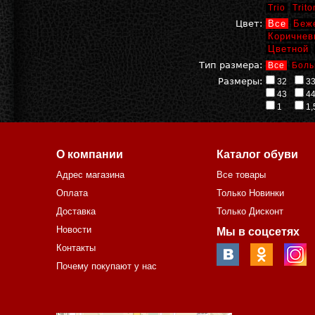
Trio
Trito
Цвет:
Все
Беж
Коричнев
Цветной
Тип размера:
Все
Боль
Размеры:
32
3
43
4
1
1,
О компании
Каталог обуви
Адрес магазина
Все товары
Оплата
Только Новинки
Доставка
Только Дисконт
Новости
Мы в соцсетях
Контакты
Почему покупают у нас