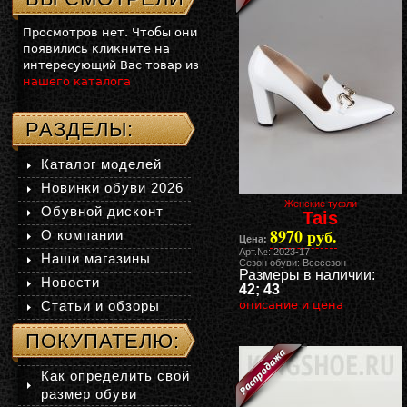
Просмотров нет. Чтобы они
появились кликните на
интересующий Вас товар из
нашего каталога
РАЗДЕЛЫ:
Каталог моделей
Новинки обуви 2026
Женские туфли
Обувной дисконт
Tais
8970 руб.
О компании
Цена:
Арт.№: 2023-17
Наши магазины
Сезон обуви: Всесезон
Размеры в наличии:
Новости
42; 43
Статьи и обзоры
описание и цена
ПОКУПАТЕЛЮ:
Как определить свой
размер обуви