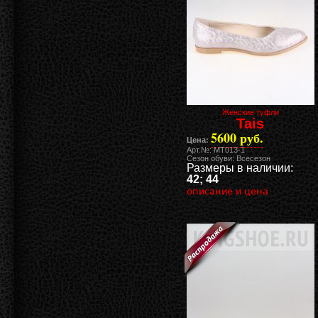
Женские туфли
Tais
5600 руб.
Цена:
Арт.№: MT013-1
Сезон обуви: Всесезон
Размеры в наличии:
42; 44
описание и цена