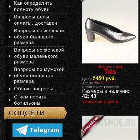
Как определить
полноту обуви
Вопросы цены,
оплаты, доставки
Вопросы по женской
обуви большого
размера
Вопросы по женской
обуви маленького
размера
Женские туфли
Вопросы по мужской
Tais
обуви большого
5450 руб.
Цена:
размера
Арт.№: 2028
Сезон обуви: Всесезон
Общие вопросы
Размеры в наличии:
42; 43
С чем носить
описание и цена
ботильоны
СОЦСЕТИ: