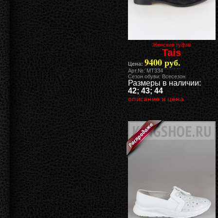
Женские туфли
Tais
9400 руб.
Цена:
Арт.№: MT334
Сезон обуви: Всесезон
Размеры в наличии:
42; 43; 44
описание и цена