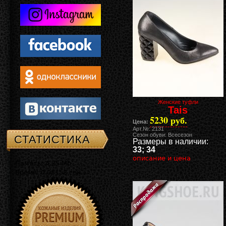
Женские туфли
Tais
5230 руб.
Цена:
Арт.№: 2131
Сезон обуви: Всесезон
СТАТИСТИКА
Размеры в наличии:
33; 34
описание и цена
Память: 4.25 Mb
Время: 0.08158 сек.