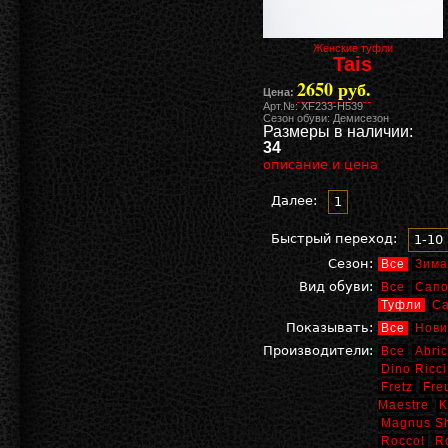
Женские туфли
Tais
2650 руб.
Цена:
Арт.№: XF233-H539
Сезон обуви: Демисезон
Размеры в наличии:
34
описание и цена
Далее:
1
Быстрый переход:
1-10
Сезон:
Все
Зима
Вид обуви:
Все
Сапо
Туфли
С
Показывать:
Все
Нови
Производители:
Все
Abric
Dino Ricci
Fretz
Fre
Maestre
K
Magnus S
Roccol
R