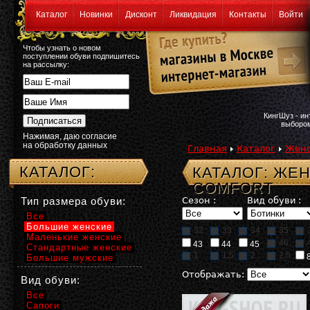
Каталог
Новинки
Дисконт
Ликвидация
Контакты
Войти
Чтобы узнать о новом
поступлении обуви подпишитесь
на рассылку:
КингШуз - и
выбором
Нажимая, даю согласие
на обработку данных
Главная
Каталог
Женс
КАТАЛОГ:
КАТАЛОГ: ЖЕ
COMFORT
Тип размера обуви:
Сезон :
Вид обуви :
Все
Большие женские
32
33
34
35
Маленькие женские
46
43
44
45
Стандартные женские
1
1,5
2
2,5
Большие мужские
Отображать:
Вид обуви:
Все
Сапоги