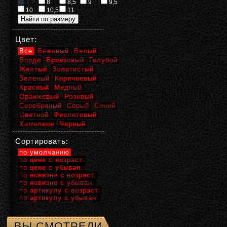
2,5
8
8,5
9
9,5
10
10,5
11
Цвет:
Все
Бежевый
Белый
Бордо
Бронзовый
Голубой
Желтый
Золотистый
Зеленый
Коричневый
Красный
Медный
Оранжевый
Розовый
Серебряный
Серый
Синий
Цветной
Фиолетовый
Хамелеон
Черный
Сортировать:
по умолчанию
по цене с возраст.
по цене с убыван.
по новизне с возраст.
по новизне с убыван.
по артикулу с возраст.
по артикулу с убыван.
ВЫ СМОТРЕЛИ