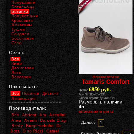
Полусапоги
Ботильоны
Ботинки
Полуботинки
Кроссовки
Мокасины
Туфли
Сандали
Босоножки
Сабо
Сезон:
Все
Зима
Демисезон
Лето
Всесезон
Женские ботинки
Tamaris Comfort
Показывать:
6850 руб.
Цена:
Все
Новинки
Дисконт
Арт.№: 85205-231
Сезон обуви: Демисезон
Ликвидация
Размеры в наличии:
45
Производители:
описание и цена
Все
Abricot
Ara
Ascalini
Atwa
Avenir
Barcelo Biagi
Далее:
1
Bonty
Burgerschuhe
Di
Bora
Dino Ricci
Camel
Быстрый переход: