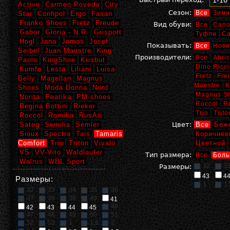
1-10
Active
Carmen Poveda
City
Сезон:
Все
Зима
Star
Conhpol
Ergo
Fasan
Franko Shoes
Fretz
Freude
Вид обуви:
Все
Сапо
Gabor
Gloria - N.R.
Grisport
Туфли
С
Hogl
Jana
Jomos
Josef
Показывать:
Все
Нови
Seibel
Juan Maestre
King
Производители:
Все
Abric
Paolo
KingShoe
Krisbut
Dino Ricci
Kumfo
Lesta
Liliani
Luisa
Fretz
Fre
Belly
Magellan
Magnus
Maestre
K
Shoes
Moda Donna
Nord
Magnus S
Norita
Peatika
PM-shoes
Roccol
R
Regina Bottini
Rieker
Trio
Trito
Roccol
Romika
RusAri
Sateg
Semilia
Semler
Цвет:
Все
Беж
Sioux
Spectra
Tais
Tamaris
Коричнев
Comfort
Trio
Triton
Vivalo
Цветной
VS
VV-Vito
Waldlaufer
Тип размера:
Все
Боль
Walrus
WBL Sport
32
3
Размеры:
43
4
Размеры:
1
1,
32
33
34
35
36
37
38
39
40
41
46
42
43
44
45
47
48
49
50
51
52
53
1
1,5
2